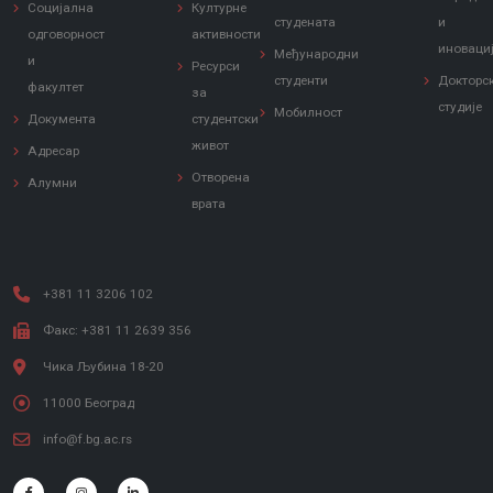
Социјална
Културне
студената
и
одговорност
активности
иноваци
Међународни
и
Ресурси
студенти
Докторс
факултет
за
студије
Мобилност
Документа
студентски
живот
Адресар
Отворена
Алумни
врата
+381 11 3206 102
Факс: +381 11 2639 356
Чика Љубина 18-20
11000 Београд
info@f.bg.ac.rs