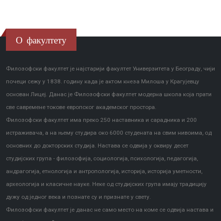
О факултету
Филозофски факултет је најстарији факултет Универзитета у Београду, чији
почеци сежу у 1838. годину када је актом кнеза Милоша у Крагујевцу
основан Лицеј. Данас је Филозофски факултет модерна школа која прати
све савремене токове европског академског простора.
Филозофски факултет има преко 250 наставника и сарадника и 200
истраживача, а на њему студира око 6000 студената на свим нивоима, од
основних до докторских студија. Настава се одвија у оквиру десет
студијских група - филозофија, социологија, психологија, педагогија,
андрагогија, етнологија и антропологија, историја, историја уметности,
археологија и класичне науке. Неке од студијских група имају традицију
дужу од једног века и познате су и признате у свету.
Филозофски факултет је данас не само место на коме се одвија настава и