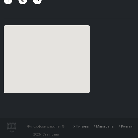
Филозофски факултет ©
Питања
Мапа сајта
Контакт
2026. Сва права