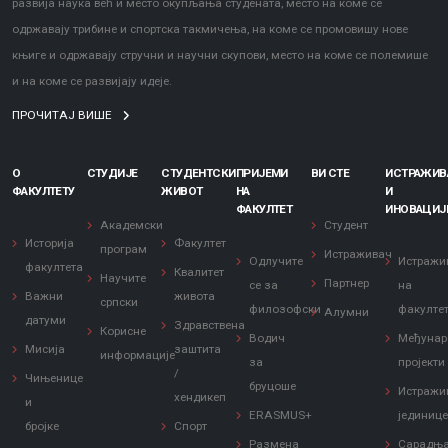
развија наука већ и место окупљања студената, место на коме се
одржавају трибине и спортска такмичења, на коме се промовишу нове
књиге и одржавају стручни и научни скупови, место на коме се полемише
и на коме се развијају идеје.
ПРОЧИТАЈ ВИШЕ
О
СТУДИЈЕ
СТУДЕНТСКИ
ПРИЈЕМИ
ВИ СТЕ
ИСТРАЖИ
ФАКУЛТЕТУ
ЖИВОТ
НА
И
ФАКУЛТЕТ
ИНОВАЦИЈ
Академски
Студент
Историја
Факултет
програм
Истраживач
Одлучите
Истражи
факултета
Квалитет
Научите
Партнер
се за
на
Важни
живота
српски
филозофски
факулте
Алумни
датуми
Здравствена
Корисне
Водич
Међунар
Мисија
заштита
информације
за
пројекти
/
Чињенице
бруцоше
Истражи
хендикеп
и
ERASMUS+
јединиц
бројке
Спорт
Размена
Сарадњ