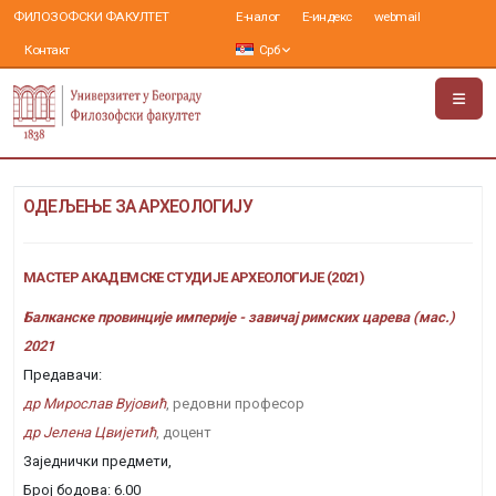
ФИЛОЗОФСКИ ФАКУЛТЕТ
Е-налог
Е-индекс
webmail
Контакт
Срб
ОДЕЉЕЊЕ ЗА АРХЕОЛОГИЈУ
МАСТЕР АКАДЕМСКЕ СТУДИЈЕ АРХЕОЛОГИЈЕ (2021)
Балканске провинције империје - завичај римских царева (мас.)
2021
Предавачи:
др Мирослав Вујовић
, редовни професор
др Јелена Цвијетић
, доцент
Заједнички предмети,
Број бодова: 6.00