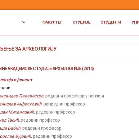
ФАКУЛТЕТ
СТУДИЈЕ
СТУДЕНТИ
УП
ЉЕЊЕ ЗА АРХЕОЛОГИЈУ
НЕ АКАДЕМСКЕ СТУДИЈЕ АРХЕОЛОГИЈЕ (2014)
логија и јавност
вачи:
ександар Палавестра
, редовни професор у пензији
анислав Анђелковић
, ванредни професор
шан Михаиловић
, редовни професор
над Тасић
, редовни професор
аша Бабић
, редовни професор
рослав Вујовић
, редовни професор