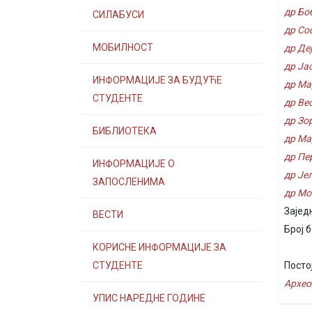
др Бо
СИЛАБУСИ
др Со
МОБИЛНОСТ
др Де
др Ја
ИНФОРМАЦИЈЕ ЗА БУДУЋЕ
др Ма
СТУДЕНТЕ
др Ве
др Зо
БИБЛИОТЕКА
др Ма
др Пе
ИНФОРМАЦИЈЕ О
др Је
ЗАПОСЛЕНИМА
др Мо
Зајед
ВЕСТИ
Број б
КОРИСНЕ ИНФОРМАЦИЈЕ ЗА
СТУДЕНТЕ
Посто
Археол
УПИС НАРЕДНЕ ГОДИНЕ