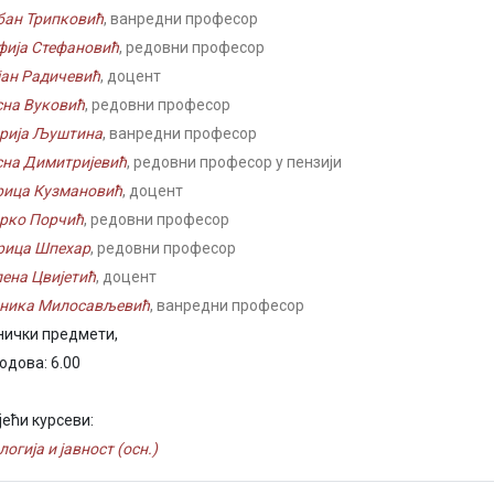
бан Трипковић
, ванредни професор
фија Стефановић
, редовни професор
јан Радичевић
, доцент
сна Вуковић
, редовни професор
рија Љуштина
, ванредни професор
сна Димитријевић
, редовни професор у пензији
рица Кузмановић
, доцент
рко Порчић
, редовни професор
рица Шпехар
, редовни професор
лена Цвијетић
, доцент
ника Милосављевић
, ванредни професор
нички предмети,
одова: 6.00
јећи курсеви:
огија и јавност (осн.)