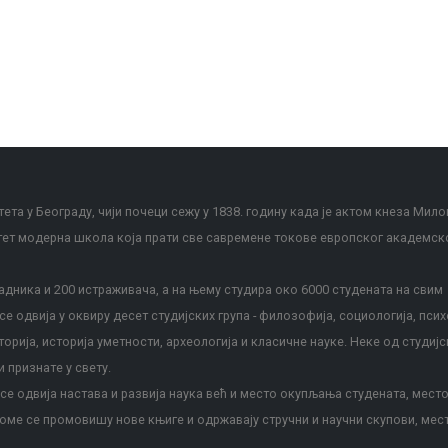
ета у Београду, чији почеци сежу у 1838. годину када је актом кнеза Мило
тет модерна школа која прати све савремене токове европског академск
дника и 200 истраживача, а на њему студира око 6000 студената на свим
е одвија у оквиру десет студијских група - филозофија, социологија, псих
сторија, историја уметности, археологија и класичне науке. Неке од студијс
и признате у свету.
е одвија настава и развија наука већ и место окупљања студената, место
оме се промовишу нове књиге и одржавају стручни и научни скупови, мес