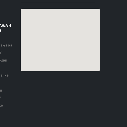
АЊА И
Е
вања на
у
одни
вачке
 и
е
ке