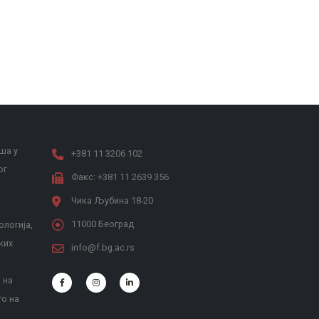
ша у
+381 11 3206 102
ог
Факс: +381 11 2639 356
Чика Љубина 18-20
11000 Београд
ологија,
ких
info@f.bg.ac.rs
 на
то на