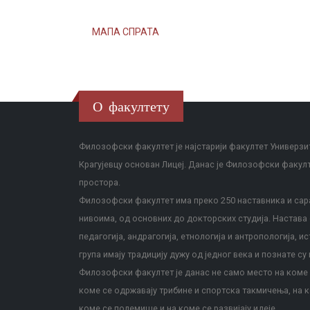
МАПА СПРАТА
О факултету
Филозофски факултет је најстарији факултет Универзит
Крагујевцу основан Лицеј. Данас је Филозофски факул
простора.
Филозофски факултет има преко 250 наставника и сара
нивоима, од основних до докторских студија. Настава с
педагогија, андрагогија, етнологија и антропологија, и
група имају традицију дужу од једног века и познате су 
Филозофски факултет је данас не само место на коме с
коме се одржавају трибине и спортска такмичења, на к
коме се полемише и на коме се развијају идеје.