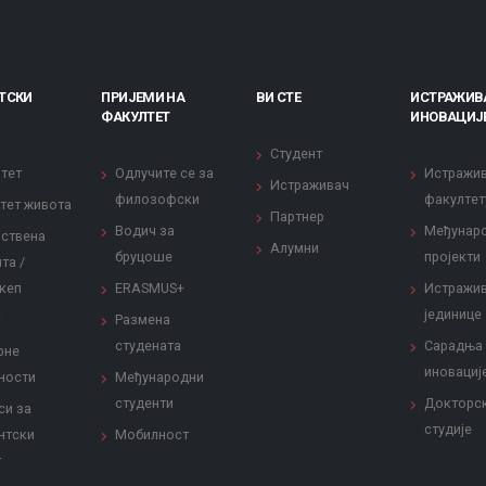
ТСКИ
ПРИЈЕМИ НА
ВИ СТЕ
ИСТРАЖИВ
ФАКУЛТЕТ
ИНОВАЦИЈ
Студент
тет
Одлучите се за
Истражи
Истраживач
филозофски
факултет
тет живота
Партнер
Водич за
Међунар
ствена
Алумни
бруцоше
пројекти
та /
кеп
ERASMUS+
Истражи
јединице
Размена
студената
Сарадња
рне
иновациј
ности
Међународни
студенти
Докторс
си за
студије
нтски
Мобилност
т