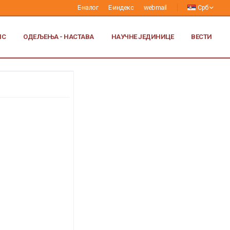
Е-налог
Е-индекс
webmail
Срб
ИС
ОДЕЉЕЊА - НАСТАВА
НАУЧНЕ ЈЕДИНИЦЕ
ВЕСТИ