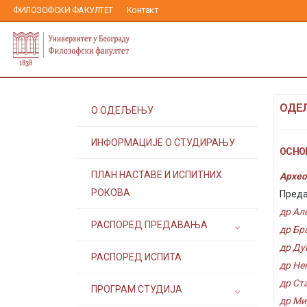
ФИЛОЗОФСКИ ФАКУЛТЕТ
Контакт
ОДЕ
О ОДЕЉЕЊУ
ИНФОРМАЦИЈЕ О СТУДИРАЊУ
ОСНОВ
ПЛАН НАСТАВЕ И ИСПИТНИХ
Архео
РОКОВА
Преда
др Ал
РАСПОРЕД ПРЕДАВАЊА
др Бр
др Ду
РАСПОРЕД ИСПИТА
др Не
др Ст
ПРОГРАМ СТУДИЈА
др Ми