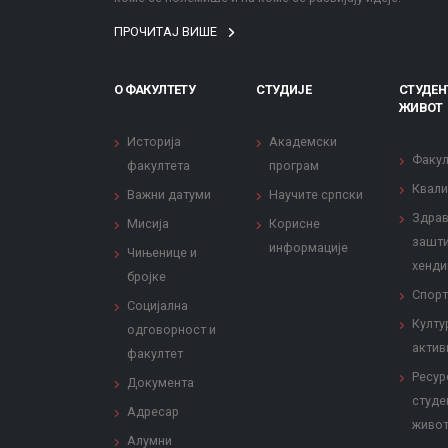
ПРОЧИТАЈ ВИШЕ
О ФАКУЛТЕТУ
СТУДИЈЕ
СТУДЕН
ЖИВОТ
Историја
Академски
Факул
факултета
програм
Квали
Важни датуми
Научите српски
Здрав
Мисија
Корисне
зашти
информације
Чињенице и
хенди
бројке
Спорт
Социјална
Култу
одговорност и
актив
факултет
Ресур
Документа
студе
Адресар
живо
Алумни