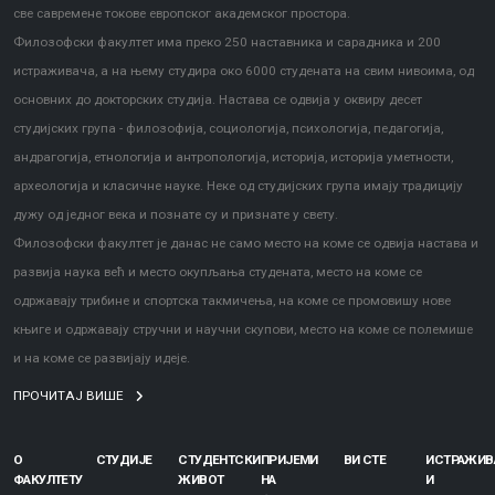
све савремене токове европског академског простора.
Филозофски факултет има преко 250 наставника и сарадника и 200
истраживача, а на њему студира око 6000 студената на свим нивоима, од
основних до докторских студија. Настава се одвија у оквиру десет
студијских група - филозофија, социологија, психологија, педагогија,
андрагогија, етнологија и антропологија, историја, историја уметности,
археологија и класичне науке. Неке од студијских група имају традицију
дужу од једног века и познате су и признате у свету.
Филозофски факултет је данас не само место на коме се одвија настава и
развија наука већ и место окупљања студената, место на коме се
одржавају трибине и спортска такмичења, на коме се промовишу нове
књиге и одржавају стручни и научни скупови, место на коме се полемише
и на коме се развијају идеје.
ПРОЧИТАЈ ВИШЕ
О
СТУДИЈЕ
СТУДЕНТСКИ
ПРИЈЕМИ
ВИ СТЕ
ИСТРАЖИ
ФАКУЛТЕТУ
ЖИВОТ
НА
И