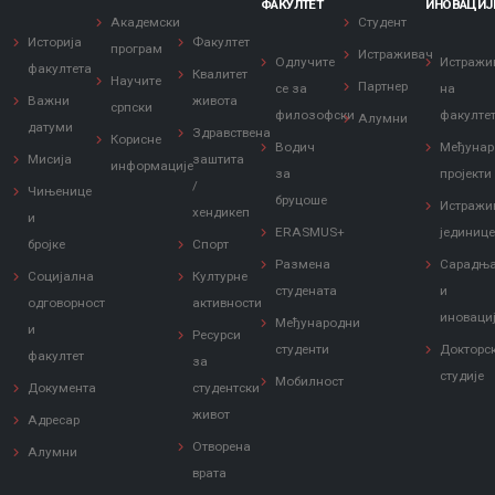
ФАКУЛТЕТ
ИНОВАЦИЈ
Академски
Студент
Историја
Факултет
програм
Истраживач
Одлучите
Истражи
факултета
Квалитет
Научите
Партнер
се за
на
Важни
живота
српски
филозофски
факулте
Алумни
датуми
Здравствена
Корисне
Водич
Међунар
Мисија
заштита
информације
за
пројекти
/
Чињенице
бруцоше
Истражи
хендикеп
и
ERASMUS+
јединиц
бројке
Спорт
Размена
Сарадњ
Социјална
Културне
студената
и
одговорност
активности
иноваци
Међународни
и
Ресурси
студенти
Докторс
факултет
за
студије
Мобилност
Документа
студентски
живот
Адресар
Отворена
Алумни
врата