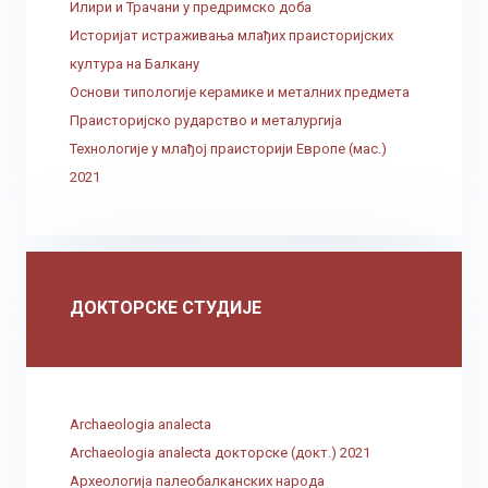
Илири и Трачани у предримско доба
Историјат истраживања млађих праисторијских
култура на Балкану
Основи типологије керамике и металних предмета
Праисторијско рударство и металургија
Технологије у млађој праисторији Европе (мас.)
2021
ДОКТОРСКЕ СТУДИЈЕ
Archaeologia analecta
Archaeologia analecta докторске (докт.) 2021
Археологија палеобалканских народа