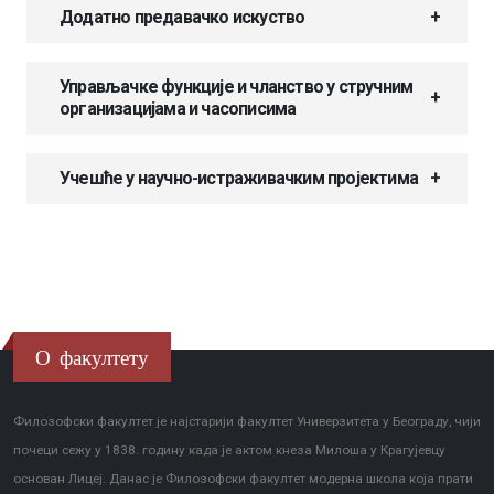
Додатно предавачко искуство
Управљачке функције и чланство у стручним
организацијама и часописима
Учешће у научно-истраживачким пројектима
О факултету
Филозофски факултет је најстарији факултет Универзитета у Београду, чији
почеци сежу у 1838. годину када је актом кнеза Милоша у Крагујевцу
основан Лицеј. Данас је Филозофски факултет модерна школа која прати