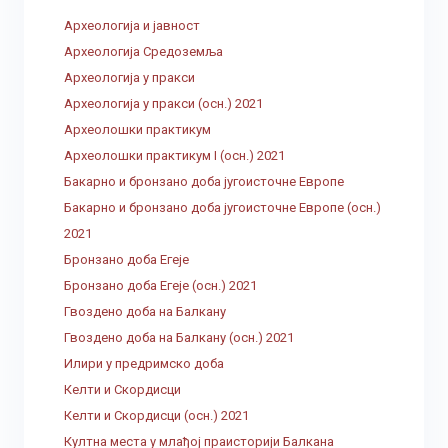
Археологија и јавност
Археологија Средоземља
Археологија у пракси
Археологија у пракси (осн.) 2021
Археолошки практикум
Археолошки практикум I (осн.) 2021
Бакарно и бронзано доба југоисточне Европе
Бакарно и бронзано доба југоисточне Европе (осн.)
2021
Бронзано доба Егеје
Бронзано доба Егеје (осн.) 2021
Гвоздено доба на Балкану
Гвоздено доба на Балкану (осн.) 2021
Илири у предримско доба
Келти и Скордисци
Келти и Скордисци (осн.) 2021
Култна места у млађој праисторији Балкана