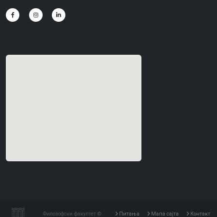
Филозофски факултет ©
Питања
Мапа сајта
Контакт