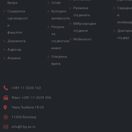
бројке
Спорт
Размена
Сарадњ
Социјална
Културне
студената
и
одговорност
активности
иноваци
Међународни
и
Ресурси
студенти
Докторс
факултет
за
студије
Мобилност
Документа
студентски
живот
Адресар
Отворена
Алумни
врата
+381 11 3206 102
Факс: +381 11 2639 356
Чика Љубина 18-20
11000 Београд
info@f.bg.ac.rs