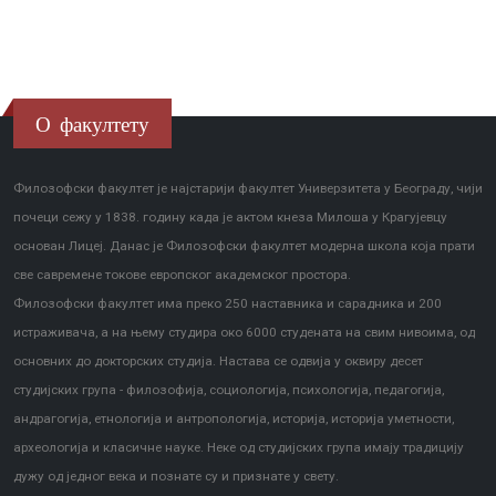
О факултету
Филозофски факултет је најстарији факултет Универзитета у Београду, чији
почеци сежу у 1838. годину када је актом кнеза Милоша у Крагујевцу
основан Лицеј. Данас је Филозофски факултет модерна школа која прати
све савремене токове европског академског простора.
Филозофски факултет има преко 250 наставника и сарадника и 200
истраживача, а на њему студира око 6000 студената на свим нивоима, од
основних до докторских студија. Настава се одвија у оквиру десет
студијских група - филозофија, социологија, психологија, педагогија,
андрагогија, етнологија и антропологија, историја, историја уметности,
археологија и класичне науке. Неке од студијских група имају традицију
дужу од једног века и познате су и признате у свету.