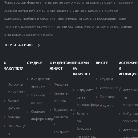
Филозофски факултет је данас не само место на коме се одвија настава и
развија наука већ и место окупљања студената, место на коме се
одржавају трибине и спортска такмичења, на коме се промовишу нове
књиге и одржавају стручни и научни скупови, место на коме се полемише
и на коме се развијају идеје.
ПРОЧИТАЈ ВИШЕ
О
СТУДИЈЕ
СТУДЕНТСКИ
ПРИЈЕМИ
ВИ СТЕ
ИСТРАЖИ
ФАКУЛТЕТУ
ЖИВОТ
НА
И
ФАКУЛТЕТ
ИНОВАЦИЈ
Академски
Студент
Историја
Факултет
програм
Истраживач
Одлучите
Истражи
факултета
Квалитет
Научите
Партнер
се за
на
Важни
живота
српски
филозофски
факулте
Алумни
датуми
Здравствена
Корисне
Водич
Међунар
Мисија
заштита
информације
за
пројекти
/
Чињенице
бруцоше
Истражи
хендикеп
и
ERASMUS+
јединиц