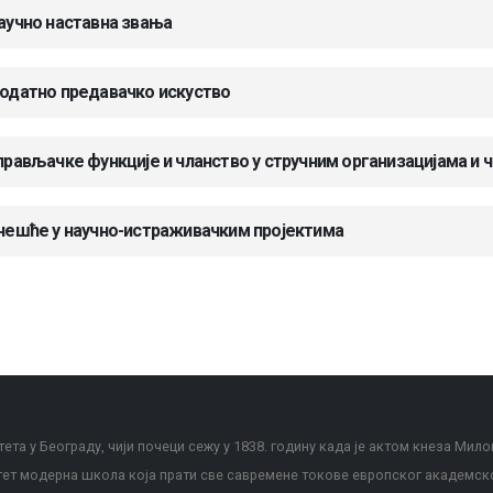
аучно наставна звања
одатно предавачко искуство
прављачке функције и чланство у стручним организацијама и 
чешће у научно-истраживачким пројектима
ета у Београду, чији почеци сежу у 1838. годину када је актом кнеза Мило
тет модерна школа која прати све савремене токове европског академск