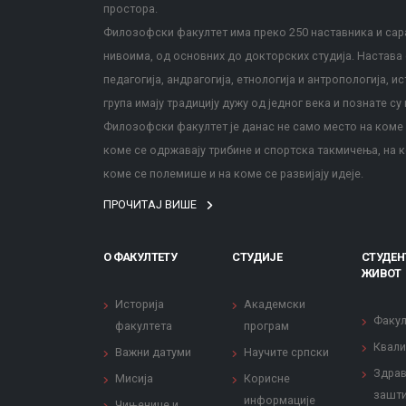
простора.
Филозофски факултет има преко 250 наставника и сара
нивоима, од основних до докторских студија. Настава с
педагогија, андрагогија, етнологија и антропологија, и
група имају традицију дужу од једног века и познате су 
Филозофски факултет је данас не само место на коме с
коме се одржавају трибине и спортска такмичења, на к
коме се полемише и на коме се развијају идеје.
ПРОЧИТАЈ ВИШЕ
О ФАКУЛТЕТУ
СТУДИЈЕ
СТУДЕН
ЖИВОТ
Историја
Академски
Факул
факултета
програм
Квали
Важни датуми
Научите српски
Здрав
Мисија
Корисне
зашти
информације
Чињенице и