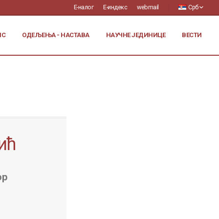
Е-налог
Е-индекс
webmail
Срб
ИС
ОДЕЉЕЊА - НАСТАВА
НАУЧНЕ ЈЕДИНИЦЕ
ВЕСТИ
ић
ор