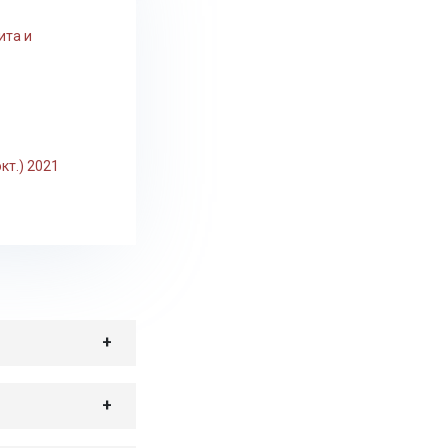
1
ита и
кт.) 2021