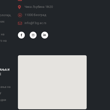
Чика Љубина 18-20
11000 Београд
ологија,
ких
info@f.bg.ac.rs
 на
то на
АЊА И
Е
вања на
у
одни