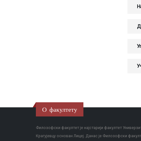
Н
Д
У
У
О факултету
Филозофски факултет је најстарији факултет Универзит
Крагујевцу основан Лицеј. Данас је Филозофски факул