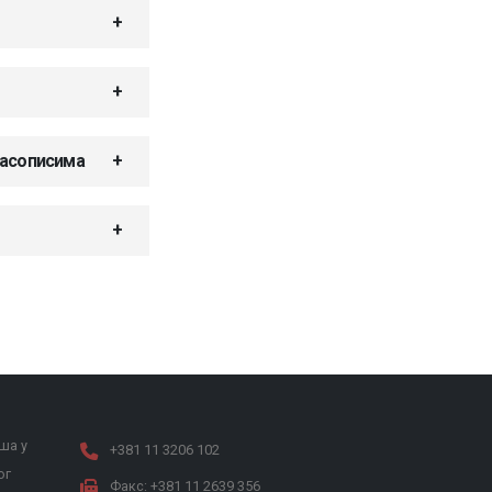
часописима
ша у
+381 11 3206 102
ог
Факс: +381 11 2639 356