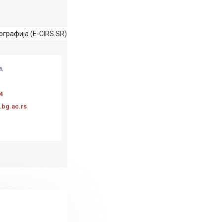
графија (E-CIRS.SR)
А
4
.bg.ac.rs