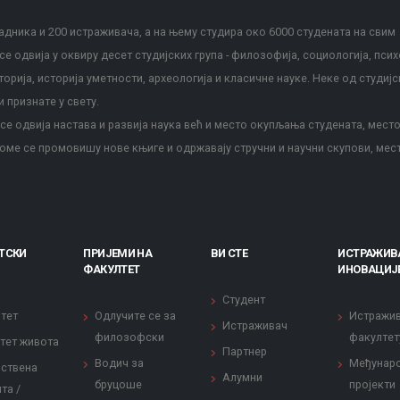
дника и 200 истраживача, а на њему студира око 6000 студената на свим
е одвија у оквиру десет студијских група - филозофија, социологија, псих
сторија, историја уметности, археологија и класичне науке. Неке од студијс
и признате у свету.
е одвија настава и развија наука већ и место окупљања студената, место
оме се промовишу нове књиге и одржавају стручни и научни скупови, мес
ТСКИ
ПРИЈЕМИ НА
ВИ СТЕ
ИСТРАЖИВ
ФАКУЛТЕТ
ИНОВАЦИЈ
Студент
тет
Одлучите се за
Истражи
Истраживач
филозофски
факултет
тет живота
Партнер
Водич за
Међунар
ствена
Алумни
бруцоше
пројекти
та /