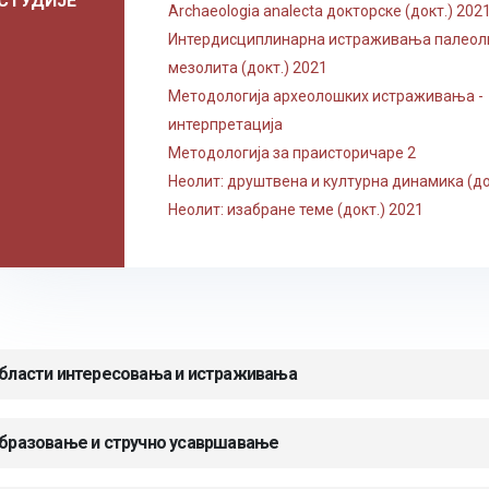
СТУДИЈЕ
Archaeologia analecta докторске (докт.) 202
Интердисциплинарна истраживања палеол
мезолита (докт.) 2021
Методологија археолошких истраживања -
интерпретација
Методологија за праисторичаре 2
Неолит: друштвена и културна динамика (до
Неолит: изабране теме (докт.) 2021
бласти интересовања и истраживања
бразовање и стручно усавршавање