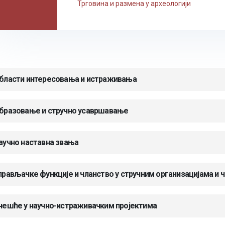
Трговина и размена у археологији
бласти интересовања и истраживања
бразовање и стручно усавршавање
аучно наставна звања
прављачке функције и чланство у стручним организацијама и 
чешће у научно-истраживачким пројектима