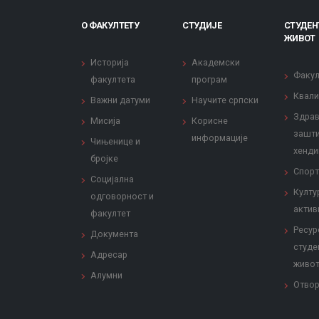
О ФАКУЛТЕТУ
СТУДИЈЕ
СТУДЕН
ЖИВОТ
Историја
Академски
Факул
факултета
програм
Квали
Важни датуми
Научите српски
Здрав
Мисија
Корисне
зашти
информације
Чињенице и
хенди
бројке
Спорт
Социјална
Култу
одговорност и
актив
факултет
Ресур
Документа
студе
Адресар
живо
Алумни
Отвор