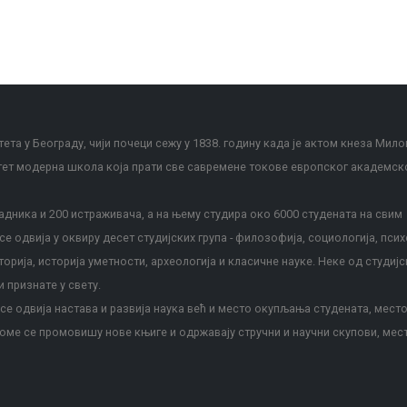
ета у Београду, чији почеци сежу у 1838. годину када је актом кнеза Мило
тет модерна школа која прати све савремене токове европског академск
дника и 200 истраживача, а на њему студира око 6000 студената на свим
е одвија у оквиру десет студијских група - филозофија, социологија, псих
сторија, историја уметности, археологија и класичне науке. Неке од студијс
и признате у свету.
е одвија настава и развија наука већ и место окупљања студената, место
оме се промовишу нове књиге и одржавају стручни и научни скупови, мес