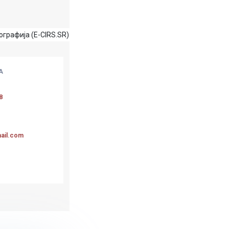
графија (E-CIRS.SR)
А
8
ail.com