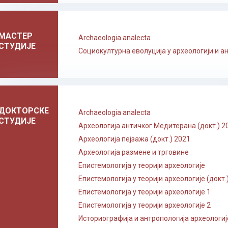
МАСТЕР
Archaeologia analecta
СТУДИЈЕ
Социокултурна еволуција у археологији и а
ДОКТОРСКЕ
Archaeologia analecta
СТУДИЈЕ
Археологија античког Медитерана (докт.) 2
Археологија пејзажа (докт.) 2021
Археологија размене и трговине
Епистемологија у теорији археологије
Епистемологија у теорији археологије (докт.
Епистемологија у теорији археологије 1
Епистемологија у теорији археологије 2
Историографија и антропологија археологиј