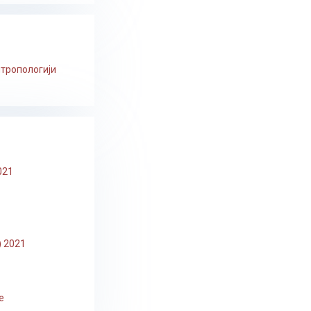
нтропологији
021
) 2021
е