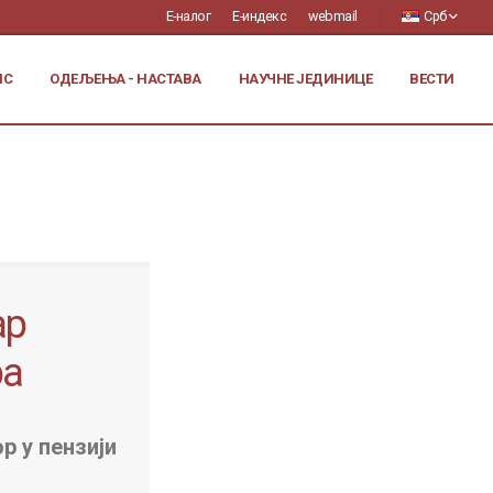
Е-налог
Е-индекс
webmail
Срб
ИС
ОДЕЉЕЊА - НАСТАВА
НАУЧНЕ ЈЕДИНИЦЕ
ВЕСТИ
ар
ра
р у пензији