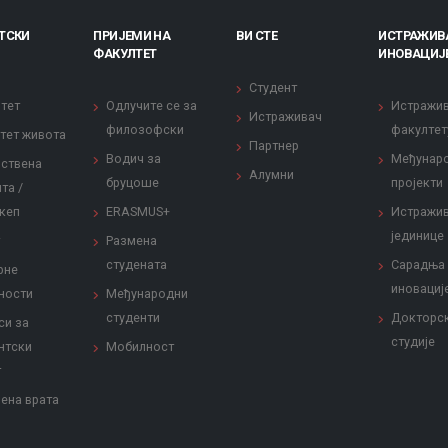
ТСКИ
ПРИЈЕМИ НА
ВИ СТЕ
ИСТРАЖИВ
ФАКУЛТЕТ
ИНОВАЦИЈ
Студент
тет
Одлучите се за
Истражи
Истраживач
филозофски
факултет
тет живота
Партнер
Водич за
Међунар
ствена
Алумни
бруцоше
пројекти
та /
кеп
ERASMUS+
Истражи
јединице
Размена
студената
Сарадња
рне
иновациј
ности
Међународни
студенти
Докторс
си за
студије
нтски
Мобилност
т
ена врата