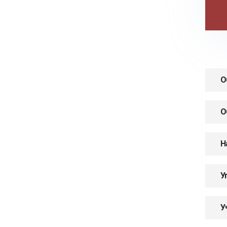
О
О
Н
У
У