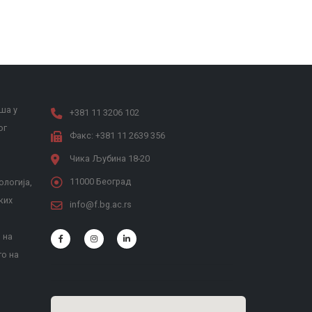
ша у
+381 11 3206 102
ог
Факс: +381 11 2639 356
Чика Љубина 18-20
11000 Београд
ологија,
ких
info@f.bg.ac.rs
 на
то на