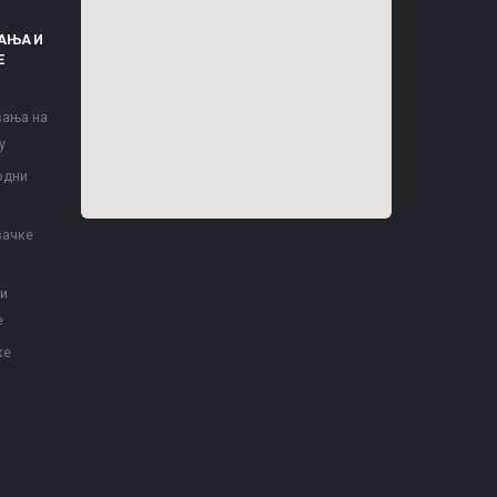
АЊА И
Е
вања на
у
одни
вачке
 и
е
ке