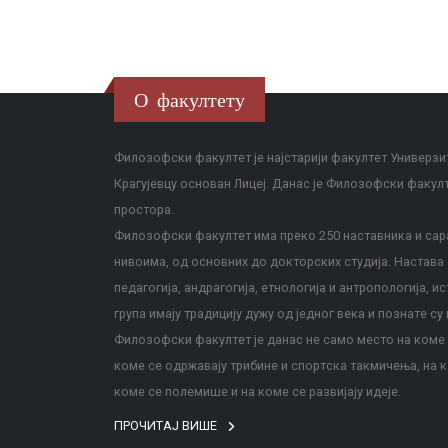
О факултету
Филозофски факултет је најстарији факултет Универзит
Крагујевцу основан Лицеј. Данас је Филозофски факул
простора.
Филозофски факултет има преко 250 наставника и сара
нивоима, од основних до докторских студија. Настава с
педагогија, андрагогија, етнологија и антропологија, и
група имају традицију дужу од једног века и познате су 
Филозофски факултет је данас не само место на коме с
коме се одржавају трибине и спортска такмичења, на к
коме се полемише и на коме се развијају идеје.
ПРОЧИТАЈ ВИШЕ