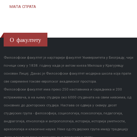
МАПА СПРАТА
О факултету
Филозофски факултет је најстарији факултет Универзитета у Београду, чији
почеци сежу у 1838. годину када је актом кнеза Милоша у Крагујевцу
основан Лицеј. Данас је Филозофски факултет модерна школа која прати
све савремене токове европског академског простора.
Филозофски факултет има преко 250 наставника и сарадника и 200
истраживача, а на њему студира око 6000 студената на свим нивоима, од
основних до докторских студија. Настава се одвија у оквиру десет
студијских група - филозофија, социологија, психологија, педагогија,
андрагогија, етнологија и антропологија, историја, историја уметности,
археологија и класичне науке. Неке од студијских група имају традицију