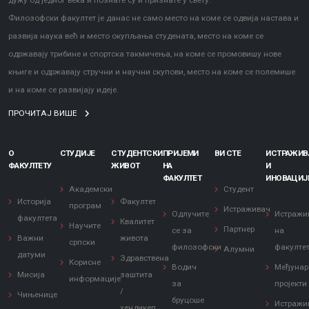
дужу од једног века и познате су и признате у свету.
Филозофски факултет је данас не само место на коме се одвија настава и
развија наука већ и место окупљања студената, место на коме се
одржавају трибине и спортска такмичења, на коме се промовишу нове
књиге и одржавају стручни и научни скупови, место на коме се полемише
и на коме се развијају идеје.
ПРОЧИТАЈ ВИШЕ
О
СТУДИЈЕ
СТУДЕНТСКИ
ПРИЈЕМИ
ВИ СТЕ
ИСТРАЖИ
ФАКУЛТЕТУ
ЖИВОТ
НА
И
ФАКУЛТЕТ
ИНОВАЦИЈ
Академски
Студент
Историја
Факултет
програм
Истраживач
Одлучите
Истражи
факултета
Квалитет
Научите
Партнер
се за
на
Важни
живота
српски
филозофски
факулте
Алумни
датуми
Здравствена
Корисне
Водич
Међунар
Мисија
заштита
информације
за
пројекти
/
Чињенице
бруцоше
Истражи
хендикеп