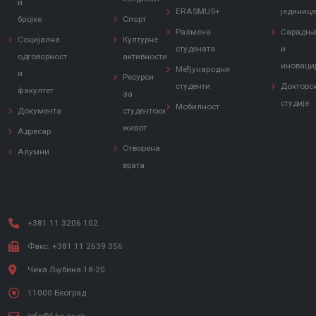
и
ERASMUS+
јединиц
бројке
Спорт
Размена
Сарадњ
Социјална
Културне
студената
и
одговорност
активности
иноваци
Међународни
и
Ресурси
студенти
Докторс
факултет
за
студије
Мобилност
Документа
студентски
живот
Адресар
Отворена
Алумни
врата
+381 11 3206 102
Факс: +381 11 2639 356
Чика Љубина 18-20
11000 Београд