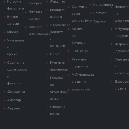
Историја
Факултет
програм
Истраживач
Одлучите
Истражи
факултета
Квалитет
Научите
Партнер
се за
на
Важни
живота
српски
филозофски
факулте
Алумни
датуми
Здравствена
Корисне
Водич
Међунар
Мисија
заштита
информације
за
пројекти
/
Чињенице
бруцоше
Истражи
хендикеп
и
ERASMUS+
јединиц
бројке
Спорт
Размена
Сарадњ
Социјална
Културне
студената
и
одговорност
активности
иноваци
Међународни
и
Ресурси
студенти
Докторс
факултет
за
студије
Мобилност
Документа
студентски
живот
Адресар
Отворена
Алумни
врата