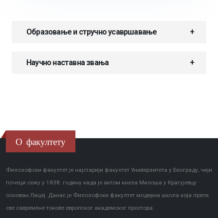
Образовање и стручно усавршавање
Научно наставна звања
О факултету
Филозофски факултет је најстарији факултет Универзитета у Београду, чији
почеци сежу у 1838. годину када је актом кнеза Милоша у Крагујевцу
основан Лицеј. Данас је Филозофски факултет модерна школа која прати
све савремене токове европског академског простора.