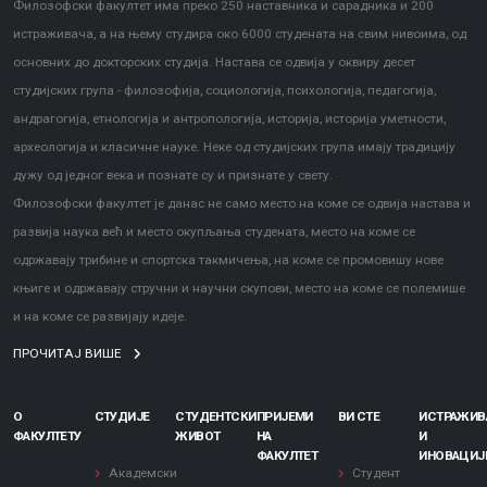
Филозофски факултет има преко 250 наставника и сарадника и 200
истраживача, а на њему студира око 6000 студената на свим нивоима, од
основних до докторских студија. Настава се одвија у оквиру десет
студијских група - филозофија, социологија, психологија, педагогија,
андрагогија, етнологија и антропологија, историја, историја уметности,
археологија и класичне науке. Неке од студијских група имају традицију
дужу од једног века и познате су и признате у свету.
Филозофски факултет је данас не само место на коме се одвија настава и
развија наука већ и место окупљања студената, место на коме се
одржавају трибине и спортска такмичења, на коме се промовишу нове
књиге и одржавају стручни и научни скупови, место на коме се полемише
и на коме се развијају идеје.
ПРОЧИТАЈ ВИШЕ
О
СТУДИЈЕ
СТУДЕНТСКИ
ПРИЈЕМИ
ВИ СТЕ
ИСТРАЖИ
ФАКУЛТЕТУ
ЖИВОТ
НА
И
ФАКУЛТЕТ
ИНОВАЦИЈ
Академски
Студент