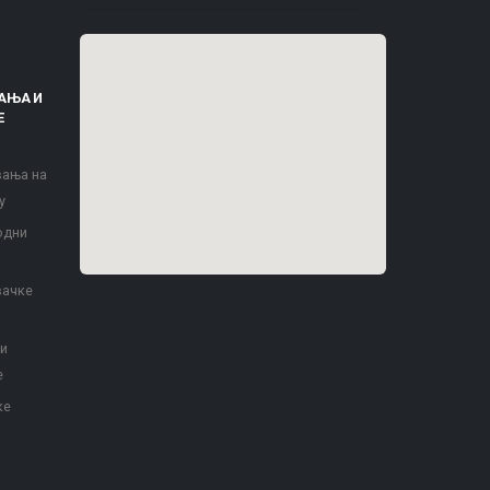
АЊА И
Е
вања на
у
одни
вачке
 и
е
ке