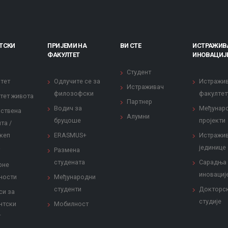
ТСКИ
ПРИЈЕМИ НА
ВИ СТЕ
ИСТРАЖИВ
ФАКУЛТЕТ
ИНОВАЦИЈ
Студент
тет
Одлучите се за
Истражи
Истраживач
филозофски
факултет
тет живота
Партнер
Водич за
Међунар
ствена
Алумни
бруцоше
пројекти
та /
кеп
ERASMUS+
Истражи
јединице
Размена
студената
Сарадња
рне
иновациј
ности
Међународни
студенти
Докторс
си за
студије
нтски
Мобилност
т