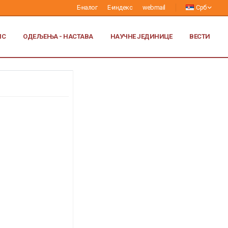
Е-налог
Е-индекс
webmail
Срб
ИС
ОДЕЉЕЊА - НАСТАВА
НАУЧНЕ ЈЕДИНИЦЕ
ВЕСТИ