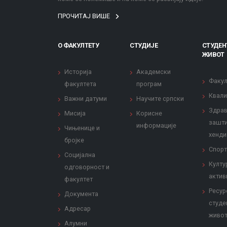
ПРОЧИТАЈ ВИШЕ
О ФАКУЛТЕТУ
СТУДИЈЕ
СТУДЕН
ЖИВОТ
Историја
Академски
Факул
факултета
програм
Квали
Важни датуми
Научите српски
Здрав
Мисија
Корисне
зашти
информације
Чињенице и
хенди
бројке
Спорт
Социјална
Култу
одговорност и
актив
факултет
Ресур
Документа
студе
Адресар
живо
Алумни