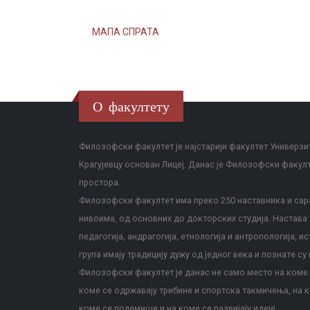
МАПА СПРАТА
О факултету
Филозофски факултет је најстарији факултет Универзит
Крагујевцу основан Лицеј. Данас је Филозофски факул
простора.
Филозофски факултет има преко 250 наставника и сара
нивоима, од основних до докторских студија. Настава с
педагогија, андрагогија, етнологија и антропологија, и
група имају традицију дужу од једног века и познате су 
Филозофски факултет је данас не само место на коме с
коме се одржавају трибине и спортска такмичења, на к
коме се полемише и на коме се развијају идеје.