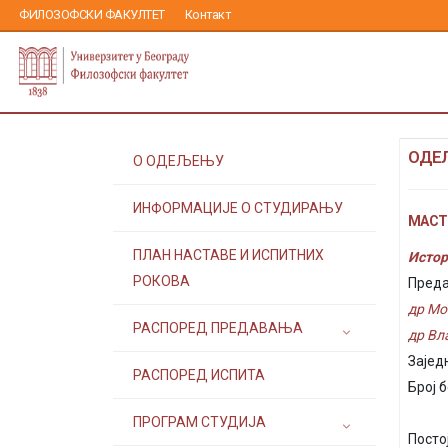
ФИЛОЗОФСКИ ФАКУЛТЕТ
Контакт
ОДЕ
О ОДЕЉЕЊУ
ИНФОРМАЦИЈЕ О СТУДИРАЊУ
МАСТЕ
ПЛАН НАСТАВЕ И ИСПИТНИХ
Истор
РОКОВА
Преда
др Мо
РАСПОРЕД ПРЕДАВАЊА
др Вл
Зајед
РАСПОРЕД ИСПИТА
Број б
ПРОГРАМ СТУДИЈА
Посто