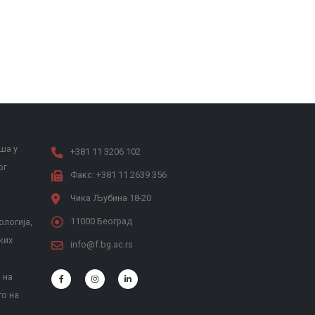
ша у
+381 11 3206 102
ог
Факс: +381 11 2639 356
Чика Љубина 18-20
11000 Београд
ологија,
ких
info@f.bg.ac.rs
 на
то на