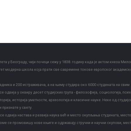
ета у Београду, чији почеци сежу у 1838. годину када је актом кнеза Мило
тет модерна школа која прати све савремене токове европског академск
дника и 200 истраживача, а на њему студира око 6000 студената на свим
е одвија у оквиру десет студијских група - филозофија, социологија, псих
сторија, историја уметности, археологија и класичне науке. Неке од студијс
и признате у свету.
е одвија настава и развија наука већ и место окупљања студената, место
оме се промовишу нове књиге и одржавају стручни и научни скупови, мес