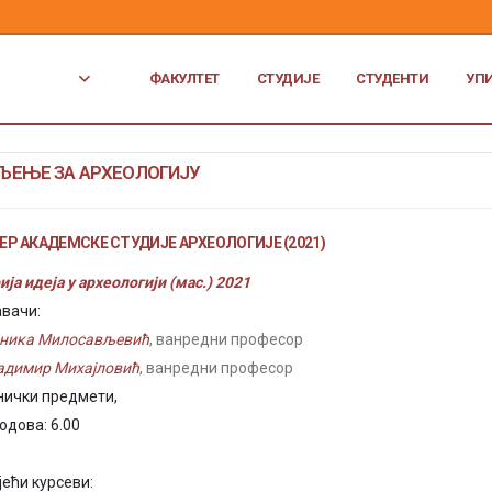
ФАКУЛТЕТ
СТУДИЈЕ
СТУДЕНТИ
УП
ЉЕЊЕ ЗА АРХЕОЛОГИЈУ
Р АКАДЕМСКЕ СТУДИЈЕ АРХЕОЛОГИЈЕ (2021)
ија идеја у археологији (мас.) 2021
вачи:
ника Милосављевић
, ванредни професор
адимир Михајловић
, ванредни професор
нички предмети,
одова: 6.00
јећи курсеви: