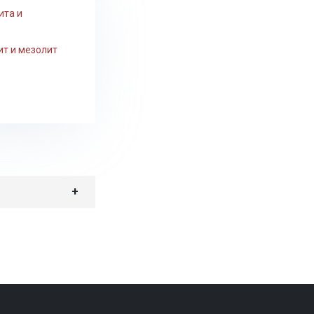
ита и
ит и мезолит