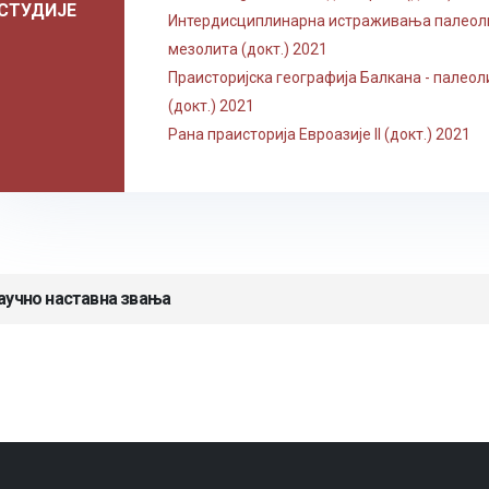
СТУДИЈЕ
Интердисциплинарна истраживања палеол
мезолита (докт.) 2021
Праисторијска географија Балкана - палеол
(докт.) 2021
Рана праисторија Евроазије II (докт.) 2021
аучно наставна звања