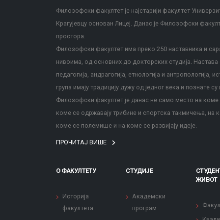
Филозофски факултет је најстарији факултет Универзит
Крагујевцу основан Лицеј. Данас је Филозофски факул
простора.
Филозофски факултет има преко 250 наставника и сара
нивоима, од основних до докторских студија. Настава с
педагогија, андрагогија, етнологија и антропологија, и
група имају традицију дужу од једног века и познате су 
Филозофски факултет је данас не само место на коме с
коме се одржавају трибине и спортска такмичења, на к
коме се полемише и на коме се развијају идеје.
ПРОЧИТАЈ ВИШЕ
О ФАКУЛТЕТУ
СТУДИЈЕ
СТУДЕН
ЖИВОТ
Историја
Академски
Факул
факултета
програм
Квали