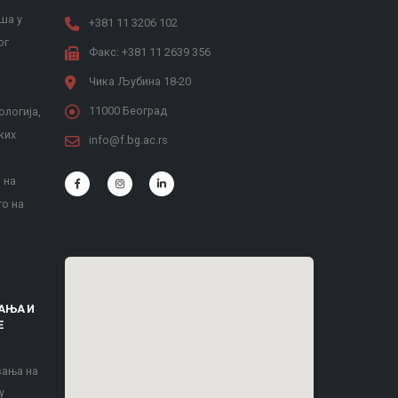
ша у
+381 11 3206 102
ог
Факс: +381 11 2639 356
Чика Љубина 18-20
11000 Београд
ологија,
ких
info@f.bg.ac.rs
 на
то на
АЊА И
Е
вања на
у