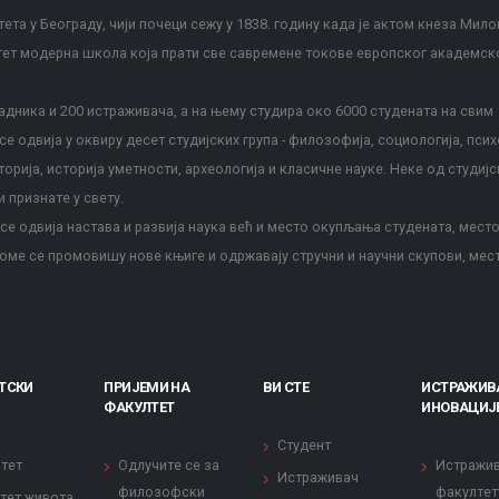
ета у Београду, чији почеци сежу у 1838. годину када је актом кнеза Мило
тет модерна школа која прати све савремене токове европског академск
дника и 200 истраживача, а на њему студира око 6000 студената на свим
е одвија у оквиру десет студијских група - филозофија, социологија, псих
сторија, историја уметности, археологија и класичне науке. Неке од студијс
и признате у свету.
е одвија настава и развија наука већ и место окупљања студената, место
оме се промовишу нове књиге и одржавају стручни и научни скупови, мес
ТСКИ
ПРИЈЕМИ НА
ВИ СТЕ
ИСТРАЖИВ
ФАКУЛТЕТ
ИНОВАЦИЈ
Студент
тет
Одлучите се за
Истражи
Истраживач
филозофски
факултет
тет живота