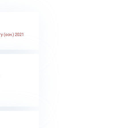
 (осн.) 2021
1
1