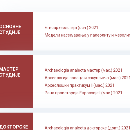
ОСНОВНЕ
Етноархеологија (осн.) 2021
СТУДИЈЕ
Модели насељавања у палеолиту и мезолиту
МАСТЕР
Archaeologia analecta мастер (мас.) 2021
СТУДИЈЕ
Археологија ловаца и сакупљача (мас.) 202
Археолошки практикум II (мас.) 2021
Рана праисторија Евроазије I (мас.) 2021
ДОКТОРСКЕ
Archaeologia analecta докторске (докт.) 202