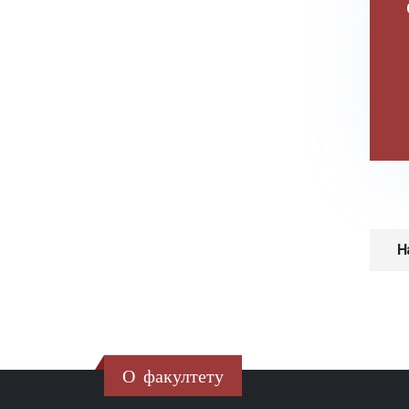
Н
О факултету