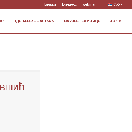
Е-налог
Е-индекс
webmail
Срб
ИС
ОДЕЉЕЊА - НАСТАВА
НАУЧНЕ ЈЕДИНИЦЕ
ВЕСТИ
авшић