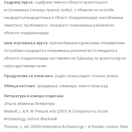
Садржај курса:
одабране теме из области археолошког
истраживања (теорија, пракса, грађа), с обзиром на потребе
кандидата/кандидаткиње и област специјализације; омогућавање
тематског, проблемског, теоријског повезивања различитих
области специјализације
Циљ изучавања курса:
прилагођавање курикулума специфичним
потребама кандидата и повезивање различитих потенцијала и
области специјализација наставника на Одељењу за археологију на
најпродуктивнији начин
Предуслови за полагање:
радно знање једног страног језика
Облици наставе:
предавања, семинари, самосталан рад
Литература и извори података:
Општа обавезна Литература
Meskell, L. & R. W. Preucel, eds (2007) A Companion to Social
Archaeology, Oxford: Blackwell
Thomas, J., ed. (2000) Interpretive Archaeology – A Reader, London, New