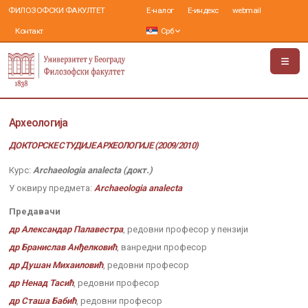
ФИЛОЗОФСКИ ФАКУЛТЕТ
Е-налог
Е-индекс
webmail
Контакт
Срб
Археологија
ДОКТОРСКЕ СТУДИЈЕ АРХЕОЛОГИЈЕ (2009/2010)
Курс:
Archaeologia analecta (докт.)
У оквиру предмета:
Archaeologia analecta
Предавачи
др Александар Палавестра
, редовни професор у пензији
др Бранислав Анђелковић
, ванредни професор
др Душан Михаиловић
, редовни професор
др Ненад Тасић
, редовни професор
др Сташа Бабић
, редовни професор