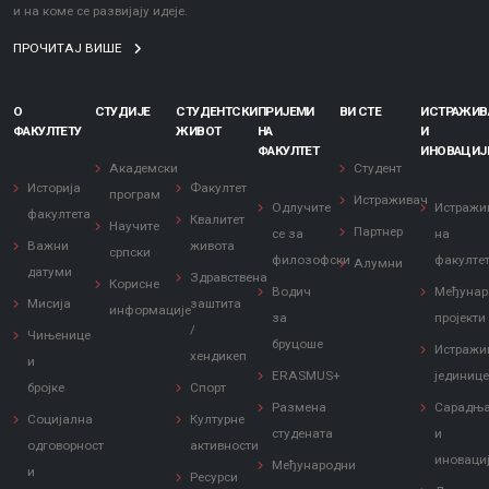
и на коме се развијају идеје.
ПРОЧИТАЈ ВИШЕ
О
СТУДИЈЕ
СТУДЕНТСКИ
ПРИЈЕМИ
ВИ СТЕ
ИСТРАЖИ
ФАКУЛТЕТУ
ЖИВОТ
НА
И
ФАКУЛТЕТ
ИНОВАЦИЈ
Академски
Студент
Историја
Факултет
програм
Истраживач
Одлучите
Истражи
факултета
Квалитет
Научите
Партнер
се за
на
Важни
живота
српски
филозофски
факулте
Алумни
датуми
Здравствена
Корисне
Водич
Међунар
Мисија
заштита
информације
за
пројекти
/
Чињенице
бруцоше
Истражи
хендикеп
и
ERASMUS+
јединиц
бројке
Спорт
Размена
Сарадњ
Социјална
Културне
студената
и
одговорност
активности
иноваци
Међународни
и
Ресурси