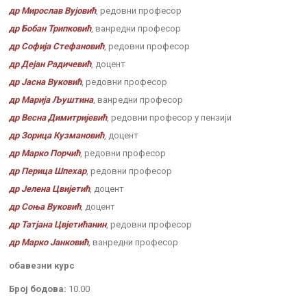
др Мирослав Вујовић
, редовни професор
др Бобан Трипковић
, ванредни професор
др Софија Стефановић
, редовни професор
др Дејан Радичевић
, доцент
др Јасна Вуковић
, редовни професор
др Марија Љуштина
, ванредни професор
др Весна Димитријевић
, редовни професор у пензији
др Зорица Кузмановић
, доцент
др Марко Порчић
, редовни професор
др Перица Шпехар
, редовни професор
др Јелена Цвијетић
, доцент
др Соња Вуковић
, доцент
др Татјана Цвјетићанин
, редовни професор
др Марко Јанковић
, ванредни професор
обавезни курс
Број бодова:
10.00