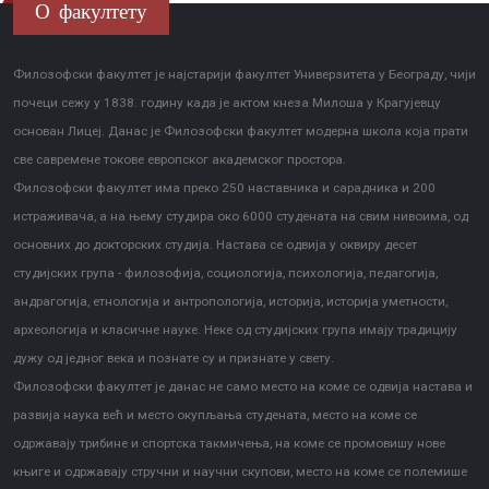
О факултету
Филозофски факултет је најстарији факултет Универзитета у Београду, чији
почеци сежу у 1838. годину када је актом кнеза Милоша у Крагујевцу
основан Лицеј. Данас је Филозофски факултет модерна школа која прати
све савремене токове европског академског простора.
Филозофски факултет има преко 250 наставника и сарадника и 200
истраживача, а на њему студира око 6000 студената на свим нивоима, од
основних до докторских студија. Настава се одвија у оквиру десет
студијских група - филозофија, социологија, психологија, педагогија,
андрагогија, етнологија и антропологија, историја, историја уметности,
археологија и класичне науке. Неке од студијских група имају традицију
дужу од једног века и познате су и признате у свету.
Филозофски факултет је данас не само место на коме се одвија настава и
развија наука већ и место окупљања студената, место на коме се
одржавају трибине и спортска такмичења, на коме се промовишу нове
књиге и одржавају стручни и научни скупови, место на коме се полемише