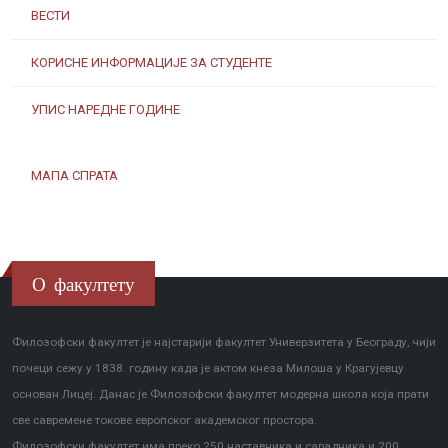
ВЕСТИ
КОРИСНЕ ИНФОРМАЦИЈЕ ЗА СТУДЕНТЕ
УПИС НАРЕДНЕ ГОДИНЕ
МАПА СПРАТА
О факултету
Филозофски факултет је најстарији факултет Универзитета у Београду, чији
почеци сежу у 1838. годину када је актом кнеза Милоша у Крагујевцу
основан Лицеј. Данас је Филозофски факултет модерна школа која прати
све савремене токове европског академског простора.
Филозофски факултет има преко 250 наставника и сарадника и 200