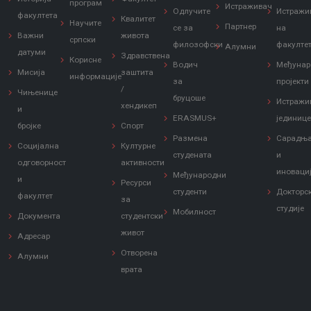
програм
Истраживач
Одлучите
Истражи
факултета
Квалитет
Научите
Партнер
се за
на
Важни
живота
српски
филозофски
факулте
Алумни
датуми
Здравствена
Корисне
Водич
Међунар
Мисија
заштита
информације
за
пројекти
/
Чињенице
бруцоше
Истражи
хендикеп
и
ERASMUS+
јединиц
бројке
Спорт
Размена
Сарадњ
Социјална
Културне
студената
и
одговорност
активности
иноваци
Међународни
и
Ресурси
студенти
Докторс
факултет
за
студије
Мобилност
Документа
студентски
живот
Адресар
Отворена
Алумни
врата