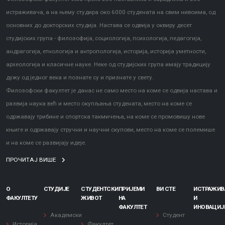
истраживача, а на њему студира око 6000 студената на свим нивоима, од
основних до докторских студија. Настава се одвија у оквиру десет
студијских група - филозофија, социологија, психологија, педагогија,
андрагогија, етнологија и антропологија, историја, историја уметности,
археологија и класичне науке. Неке од студијских група имају традицију
дужу од једног века и познате су и признате у свету.
Филозофски факултет је данас не само место на коме се одвија настава и
развија наука већ и место окупљања студената, место на коме се
одржавају трибине и спортска такмичења, на коме се промовишу нове
књиге и одржавају стручни и научни скупови, место на коме се полемише
и на коме се развијају идеје.
ПРОЧИТАЈ ВИШЕ
О
СТУДИЈЕ
СТУДЕНТСКИ
ПРИЈЕМИ
ВИ СТЕ
ИСТРАЖИ
ФАКУЛТЕТУ
ЖИВОТ
НА
И
ФАКУЛТЕТ
ИНОВАЦИЈ
Академски
Студент
Историја
Факултет