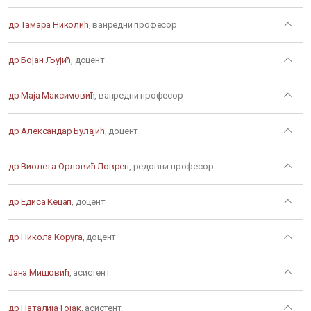
др Тамара Николић
, ванредни професор
др Бојан Љујић
, доцент
др Маја Максимовић
, ванредни професор
др Александар Булајић
, доцент
др Виолета Орловић Ловрен
, редовни професор
др Едиса Кецап
, доцент
др Никола Коруга
, доцент
Јана Мишовић
, асистент
др Наталија Гојак
, асистент