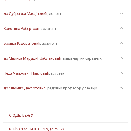
др Дубравка Михајловић
, доцент
Кристина Робертсон
, асистент
Бранка Радовановић
, асистент
др Милица Марушић Јаблановић
, виши научни сарадник
Неда Чаировић Павловић
, асистент
др Миомир Деспотовић
, редовни професор у пензији
О ОДЕЉЕЊУ
ИНФОРМАЦИЈЕ О СТУДИРАЊУ