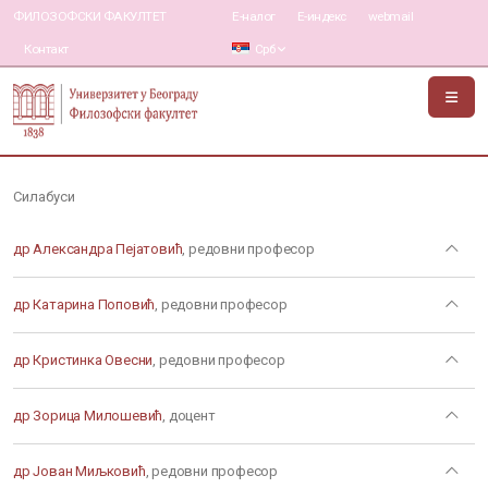
ФИЛОЗОФСКИ ФАКУЛТЕТ
Е-налог
Е-индекс
webmail
Контакт
Срб
Силабуси
др Александра Пејатовић
, редовни професор
др Катарина Поповић
, редовни професор
др Кристинка Овесни
, редовни професор
др Зорица Милошевић
, доцент
др Јован Миљковић
, редовни професор