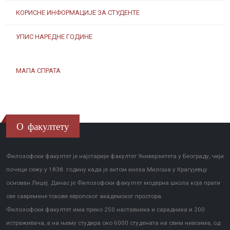
КОРИСНЕ ИНФОРМАЦИЈЕ ЗА СТУДЕНТЕ
УПИС НАРЕДНЕ ГОДИНЕ
МАПА СПРАТА
О факултету
Филозофски факултет је најстарији факултет Универзитета у Београду, чији
почеци сежу у 1838. годину када је актом кнеза Милоша у Крагујевцу
основан Лицеј. Данас је Филозофски факултет модерна школа која прати
све савремене токове европског академског простора.
Филозофски факултет има преко 250 наставника и сарадника и 200
истраживача, а на њему студира око 6000 студената на свим нивоима, од