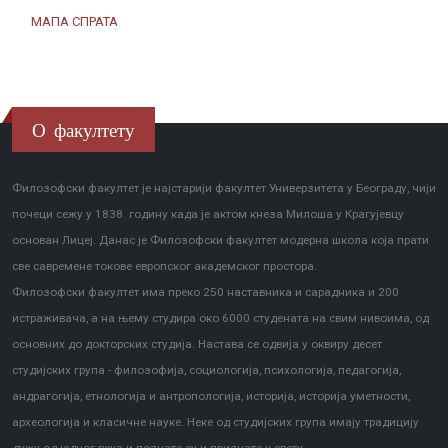
МАПА СПРАТА
О факултету
Филозофски факултет је најстарији факултет Универзитета у Београду, чији
почеци сежу у 1838. годину када је актом кнеза Милоша у Крагујевцу
основан Лицеј. Данас је Филозофски факултет модерна школа која прати
све савремене токове европског академског простора.
Филозофски факултет има преко 250 наставника и сарадника и 200
истраживача, а на њему студира око 6000 студената на свим нивоима, од
основних до докторских студија. Настава се одвија у оквиру десет
студијских група - филозофија, социологија, психологија, педагогија,
андрагогија, етнологија и антропологија, историја, историја уметности,
археологија и класичне науке. Неке од студијских група имају традицију