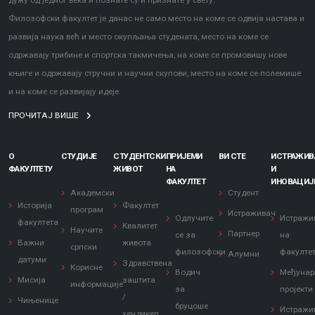
дужу од једног века и познате су и признате у свету.
Филозофски факултет је данас не само место на коме се одвија настава и
развија наука већ и место окупљања студената, место на коме се
одржавају трибине и спортска такмичења, на коме се промовишу нове
књиге и одржавају стручни и научни скупови, место на коме се полемише
и на коме се развијају идеје.
ПРОЧИТАЈ ВИШЕ
О
СТУДИЈЕ
СТУДЕНТСКИ
ПРИЈЕМИ
ВИ СТЕ
ИСТРАЖИ
ФАКУЛТЕТУ
ЖИВОТ
НА
И
ФАКУЛТЕТ
ИНОВАЦИЈ
Академски
Студент
Историја
Факултет
програм
Истраживач
Одлучите
Истражи
факултета
Квалитет
Научите
Партнер
се за
на
Важни
живота
српски
филозофски
факулте
Алумни
датуми
Здравствена
Корисне
Водич
Међунар
Мисија
заштита
информације
за
пројекти
/
Чињенице
бруцоше
Истражи
хендикеп