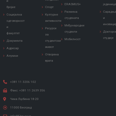
и
ERASMUS+
јединиц
бројке
Спорт
Размена
Сарадњ
Социјална
Културне
студената
и
одговорност
активности
иноваци
Међународни
и
Ресурси
студенти
Докторс
факултет
за
студије
Мобилност
Документа
студентски
живот
Адресар
Отворена
Алумни
врата
+381 11 3206 102
Факс: +381 11 2639 356
Чика Љубина 18-20
11000 Београд