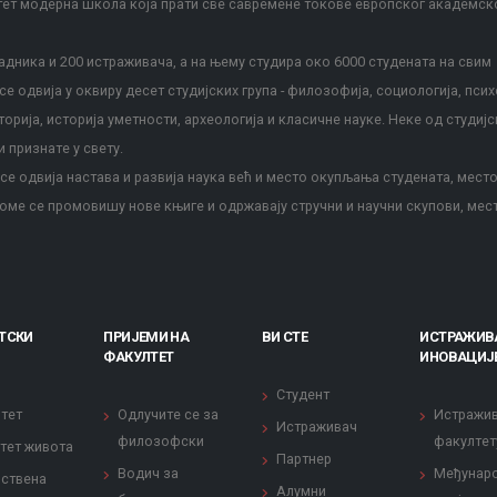
тет модерна школа која прати све савремене токове европског академск
дника и 200 истраживача, а на њему студира око 6000 студената на свим
е одвија у оквиру десет студијских група - филозофија, социологија, псих
сторија, историја уметности, археологија и класичне науке. Неке од студијс
и признате у свету.
е одвија настава и развија наука већ и место окупљања студената, место
оме се промовишу нове књиге и одржавају стручни и научни скупови, мес
ТСКИ
ПРИЈЕМИ НА
ВИ СТЕ
ИСТРАЖИВ
ФАКУЛТЕТ
ИНОВАЦИЈ
Студент
тет
Одлучите се за
Истражи
Истраживач
филозофски
факултет
тет живота
Партнер
Водич за
Међунар
ствена
Алумни