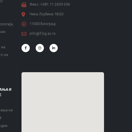
ог
Факс: +381 11 2639 356
Чика Љубина 18-20
11000 Београд
ологија,
ких
info@f.bg.ac.rs
 на
то на
АЊА И
Е
вања на
у
одни