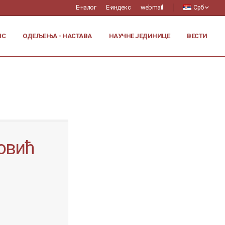
Е-налог
Е-индекс
webmail
Срб
ИС
ОДЕЉЕЊА - НАСТАВА
НАУЧНЕ ЈЕДИНИЦЕ
ВЕСТИ
овић