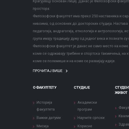
Крагујевцу основан Лицеј. Данас је Филозофски факул
простора.
Филозофски факултет има преко 250 наставника и сара
нивоима, од основних до докторских студија. Настава с
педагогија, андрагогија, етнологија и антропологија, и
група имају традицију дужу од једног века и познате су 
Филозофски факултет је данас не само место на коме с
коме се одржавају трибине и спортска такмичења, на к
коме се полемише и на коме се развијају идеје.
ПРОЧИТАЈ ВИШЕ
О ФАКУЛТЕТУ
СТУДИЈЕ
СТУДЕН
ЖИВОТ
Историја
Академски
Факул
факултета
програм
Квали
Важни датуми
Научите српски
Здрав
Мисија
Корисне