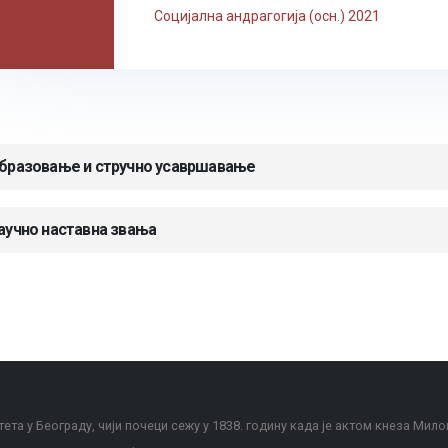
Социјална андрагогија (осн.) 2021
бразовање и стручно усавршавање
аучно наставна звања
ета у Београду, чији почеци сежу у 1838. годину када је актом кнеза Мило