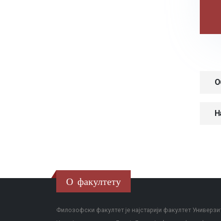
О
Н
О факултету
Филозофски факултет је најстарији факултет Универзит