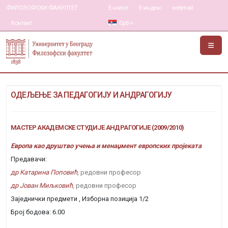
ФИЛОЗОФСКИ ФАКУЛТЕТ
Е-налог
Е-индекс
webmail
Контакт
Срб
ОДЕЉЕЊЕ ЗА ПЕДАГОГИЈУ И АНДРАГОГИЈУ
МАСТЕР АКАДЕМСКЕ СТУДИЈЕ АНДРАГОГИЈЕ (2009/2010)
Европа као друштво учења и менаџмент европских пројеката
Предавачи:
др Катарина Поповић
, редовни професор
др Јован Миљковић
, редовни професор
Заједнички предмети , Изборна позиција 1/2
Број бодова: 6.00