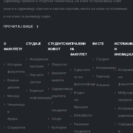
одржавају трибине и спортска такмичења, на коме се промовишу нове
књиге и одржавају стручни и научни скупови, место на коме се полемише
и на коме се развијају идеје.
ПРОЧИТАЈ ВИШЕ
О
СТУДИЈЕ
СТУДЕНТСКИ
ПРИЈЕМИ
ВИ СТЕ
ИСТРАЖИ
ФАКУЛТЕТУ
ЖИВОТ
НА
И
ФАКУЛТЕТ
ИНОВАЦИЈ
Академски
Студент
Историја
Факултет
програм
Истраживач
Одлучите
Истражи
факултета
Квалитет
Научите
Партнер
се за
на
Важни
живота
српски
филозофски
факулте
Алумни
датуми
Здравствена
Корисне
Водич
Међунар
Мисија
заштита
информације
за
пројекти
/
Чињенице
бруцоше
Истражи
хендикеп
и
ERASMUS+
јединиц
бројке
Спорт
Размена
Сарадњ
Социјална
Културне
студената
и