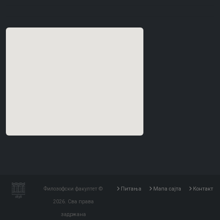
Филозофски факултет ©
Питања
Мапа сајта
Контакт
2026. Сва права
задржана