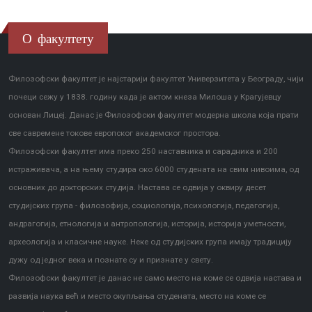
О факултету
Филозофски факултет је најстарији факултет Универзитета у Београду, чији
почеци сежу у 1838. годину када је актом кнеза Милоша у Крагујевцу
основан Лицеј. Данас је Филозофски факултет модерна школа која прати
све савремене токове европског академског простора.
Филозофски факултет има преко 250 наставника и сарадника и 200
истраживача, а на њему студира око 6000 студената на свим нивоима, од
основних до докторских студија. Настава се одвија у оквиру десет
студијских група - филозофија, социологија, психологија, педагогија,
андрагогија, етнологија и антропологија, историја, историја уметности,
археологија и класичне науке. Неке од студијских група имају традицију
дужу од једног века и познате су и признате у свету.
Филозофски факултет је данас не само место на коме се одвија настава и
развија наука већ и место окупљања студената, место на коме се