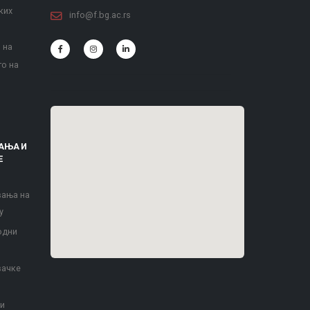
ких
info@f.bg.ac.rs
 на
то на
АЊА И
Е
вања на
у
одни
вачке
 и