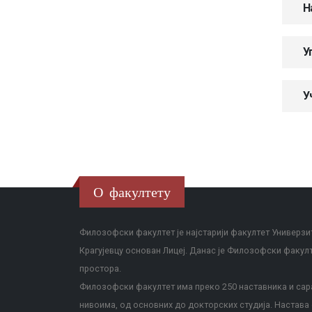
Н
У
У
О факултету
Филозофски факултет је најстарији факултет Универзит
Крагујевцу основан Лицеј. Данас је Филозофски факул
простора.
Филозофски факултет има преко 250 наставника и сара
нивоима, од основних до докторских студија. Настава с