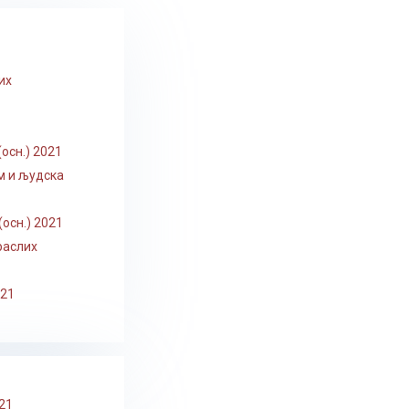
их
осн.) 2021
м и људска
осн.) 2021
раслих
021
21