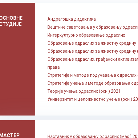
ОСНОВНЕ
Андрагошка дидактика
СТУДИЈЕ
Вештине саветовања у образовању одрасл
Интеркултурно образовање одраслих
Образовање одраслих за животну средину
Образовање одраслих за животну средину (
Образовање одраслих, грађански активиза
права
Стратегије и методе подучавања одраслих (
Стратегије учења и методе образовања од
Теорије учења одраслих (осн.) 2021
Универзитет и целоживотно учење (осн.) 2
МАСТЕР
Наставник у образовању одраслих (мас.) 20