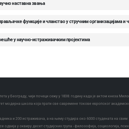
аучно наставна звања
прављачке функције и чланство у стручним организацијама и 
чешће у научно-истраживачким пројектима
ета у Београду, чији почеци сежу у 1838. годину када је актом кнеза Мило
тет модерна школа која прати све савремене токове европског академск
дника и 200 истраживача, а на њему студира око 6000 студената на свим
е одвија у оквиру десет студијских група - филозофија, социологија, псих