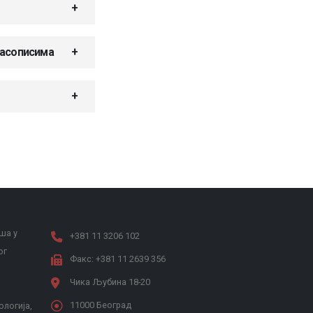
часописима
ша у
+381 11 3206 102
ог
Факс: +381 11 2639 356
Чика Љубина 18-20
11000 Београд
ологија,