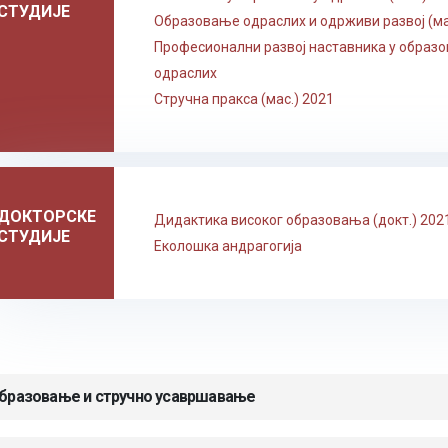
СТУДИЈЕ
Образовање одраслих и одрживи развој (ма
Професионални развој наставника у образ
одраслих
Стручна пракса (мас.) 2021
ДОКТОРСКЕ
Дидактика високог образовања (докт.) 202
СТУДИЈЕ
Еколошка андрагогија
бразовање и стручно усавршавање