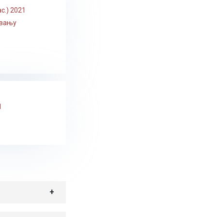
с.) 2021
овању
1