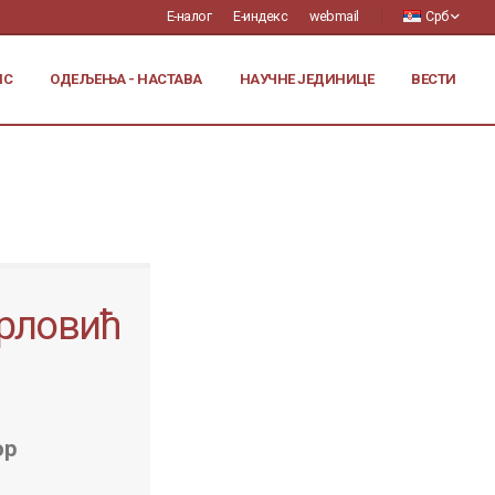
Е-налог
Е-индекс
webmail
Срб
ИС
ОДЕЉЕЊА - НАСТАВА
НАУЧНЕ ЈЕДИНИЦЕ
ВЕСТИ
рловић
ор