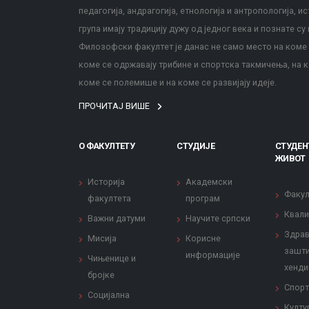
педагогија, андрагогија, етнологија и антропологија, и
група имају традицију дужу од једног века и познате су 
Филозофски факултет је данас не само место на коме с
коме се одржавају трибине и спортска такмичења, на к
коме се полемише и на коме се развијају идеје.
ПРОЧИТАЈ ВИШЕ
О ФАКУЛТЕТУ
СТУДИЈЕ
СТУДЕН
ЖИВОТ
Историја
Академски
Факул
факултета
програм
Квали
Важни датуми
Научите српски
Здрав
Мисија
Корисне
зашти
информације
Чињенице и
хенди
бројке
Спорт
Социјална
Култу