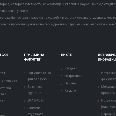
сторија, историја уметности, археологија и класичне науке. Неке од студијс
и признате у свету.
е одвија настава и развија наука већ и место окупљања студената, место
оме се промовишу нове књиге и одржавају стручни и научни скупови, мес
ТСКИ
ПРИЈЕМИ НА
ВИ СТЕ
ИСТРАЖИВ
ФАКУЛТЕТ
ИНОВАЦИЈ
Студент
тет
Одлучите се за
Истражи
Истраживач
филозофски
факултет
тет живота
Партнер
Водич за
Међунар
ствена
Алумни
бруцоше
пројекти
та /
кеп
ERASMUS+
Истражи
јединице
Размена
студената
Сарадња
рне