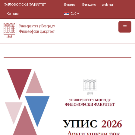
ФИЛОЗОФСКИ ФАКУЛТЕТ
Е-налог
Е-индекс
webmail
Контакт
Срб