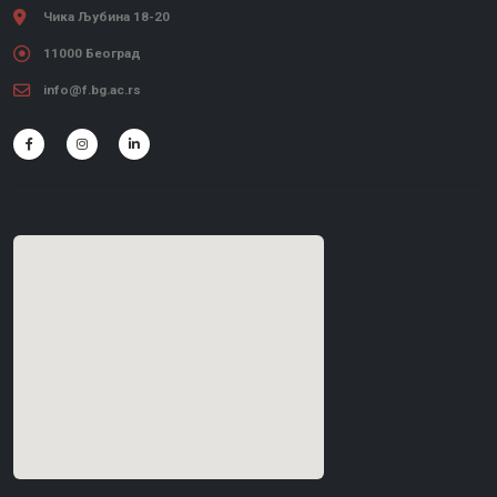
Чика Љубина 18-20
11000 Београд
info@f.bg.ac.rs