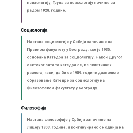
психологију, Група за психологију почиње са
радом 1928. године.
Социологија
Настава социологије у Србији започиње на
Правном факултету у Београду, где је 1935.
основана Катедра за социологију. Након Другог
светског рата та катедра се, из политичких
разлога, гаси, да би се 1959. године дозволило
образовање Катедре за социологију на
Филозофском факултету у Београду.
Филозофија
Настава филозофије у Србији започиње на
Лицеју 1853. године, и континуирано се одвија на