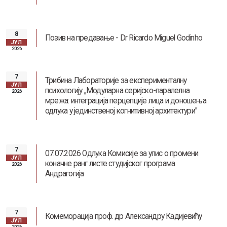
Заштита од сексуалног узнемиравања и уцењивања
8
Позив на предавање - Dr Ricardo Miguel Godinho
ЈУЛ
2026
7
Трибина Лабораторије за експерименталну
ЈУЛ
психологију „Модуларна серијско-паралелна
2026
мрежа: интеграција перцепције лица и доношења
Наслеђе Андреја Митровића
одлука у јединственој когнитивној архитектури"
7
07.07.2026 Одлука Комисије за упис о промени
ЈУЛ
коначне ранг листе студијског програма
2026
Андрагогија
7
Комеморација проф. др Александру Кадијевићу
ЈУЛ
2026