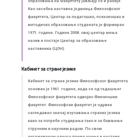
образовања на Факултету јављају се и раније.
Као засебна наставна јединица Филозофског
факултета, Центар за педагошко, психолошко и
методичко образовање студената је формиран
1971. године. Године 2008. овај центар мења
назив и постаје Центар за образовање
наставника (ЦОН).
Кабинет за стране језике
Кабинет за стране језике Филозофског факултета
основан је 1961. године, када се од тадашњег
Филозофског факултета одвојио Филолошки
факултет. Филозофски факултет је одувек
сагледавао значај изучавања страних језика
како за потребе студирања тако и за бављење
стручним и научним радом. По свом
ангажованом односу према учењу и настави