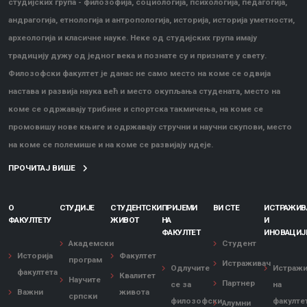
студијских група - филозофија, социологија, психологија, педагогија,
андрагогија, етнологија и антропологија, историја, историја уметности,
археологија и класичне науке. Неке од студијских група имају
традицију дужу од једног века и познате су и признате у свету.
Филозофски факултет је данас не само место на коме се одвија
настава и развија наука већ и место окупљања студената, место на
коме се одржавају трибине и спортска такмичења, на коме се
промовишу нове књиге и одржавају стручни и научни скупови, место
на коме се полемише и на коме се развијају идеје.
ПРОЧИТАЈ ВИШЕ
О
СТУДИЈЕ
СТУДЕНТСКИ
ПРИЈЕМИ
ВИ СТЕ
ИСТРАЖИ
ФАКУЛТЕТУ
ЖИВОТ
НА
И
ФАКУЛТЕТ
ИНОВАЦИЈ
Академски
Студент
Историја
Факултет
програм
Истраживач
Одлучите
Истраж
факултета
Квалитет
Научите
Партнер
се за
на
Важни
живота
српски
филозофски
факулте
Алумни