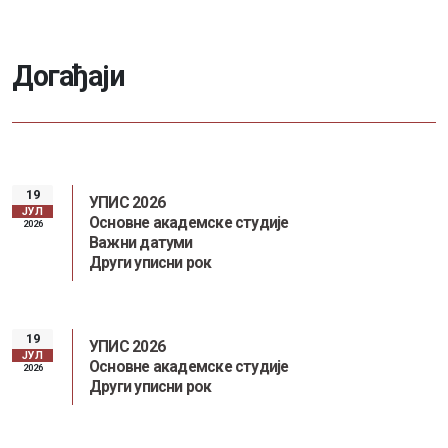
Д
о
г
а
ђ
а
ј
и
19
УПИС 2026
ЈУЛ
Основне академске студије
2026
Важни датуми
Други уписни рок
19
УПИС 2026
ЈУЛ
Основне академске студије
2026
Други уписни рок