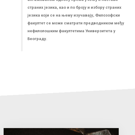
страних језика, као и по броју и избору страних
језика који се на њему изучавају, Филозофски
факултет се може сматрати предводником међу
нефилолошким факултетима Универзитета у
Београду.