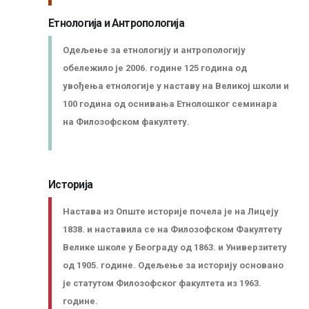
Етнологија и Антропологија
Заштита од сексуалног узнемиравања и уцењивања
Одељење за етнологију и антропологију
обележило је 2006. године 125 година од
увођења етнологије у наставу на Великој школи и
100 година од оснивања Етнолошког семинара
на Филозофском факултету.
Историја
Настава из Опште историје почела је на Лицеју
1838. и наставила се на Филозофском Факултету
Велике школе у Београду од 1863. и Универзитету
од 1905. године. Одељење за историју основано
је статутом Филозофског факултета из 1963.
године.