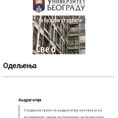
О
д
е
љ
е
њ
а
Андрагогија
Студијска група за андрагогију настала је из
Информатор о раду факултета
истоименог смера на Одељењу за педагогију