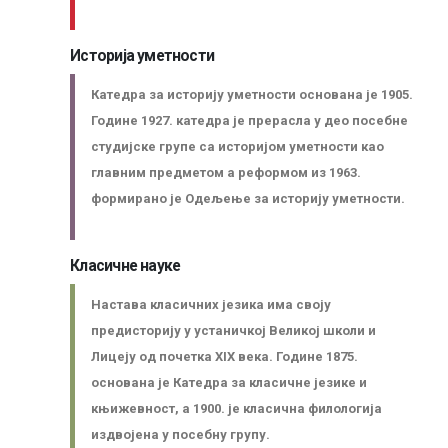
Историја уметности
Катедра за историју уметности основана је 1905.
Године 1927. катедра је прерасла у део посебне
студијске групе са историјом уметности као
главним предметом а реформом из 1963.
формирано је Одељење за историју уметности.
Класичне науке
Настава класичних језика има своју
предисторију у устаничкој Великој школи и
Лицеју од почетка XIX века. Године 1875.
основана је Катедра за класичне језике и
књижевност, а 1900. је класична филологија
издвојена у посебну групу.