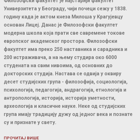
Филозофски факултет је најстарији факултет
Универзитета у Београду, чији почеци сежу у 1838.
годину када је актом кнеза Милоша у Крагујевцу
основан Лицеј. Данас је Филозофски факултет
модерна школа која прати све савремене токове
европског академског простора. Филозофски
факултет има преко 250 наставника и сарадника и
200 истраживача, а на њему студира око 6000
студената на свим нивоима, од основних до
докторских студија. Настава се одвија у оквиру
десет студијских група - филозофија, социологија,
психологија, педагогија, андрагогија, етнологија и
антропологија, историја, историја уметности,
археологија и класичне науке. Неке од студијских
група имају традицију дужу од једног века и познате
су и признате у свету.
ПРОЧИТАЈ ВИШЕ