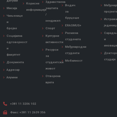
датуми
Здравствена
Корисне
Водич
Међуна
Мисија
заштита
информације
за
пројект
/
Чињенице
бруцоше
Истражи
хендикеп
и
ERASMUS+
јединиц
бројке
Спорт
Размена
Сарадњ
Социјална
Културне
студената
и
одговорност
активности
иноваци
Међународни
и
Ресурси
студенти
Доктор
факултет
за
студије
Мобилност
Документа
студентски
живот
Адресар
Отворена
Алумни
врата
+381 11 3206 102
Факс: +381 11 2639 356