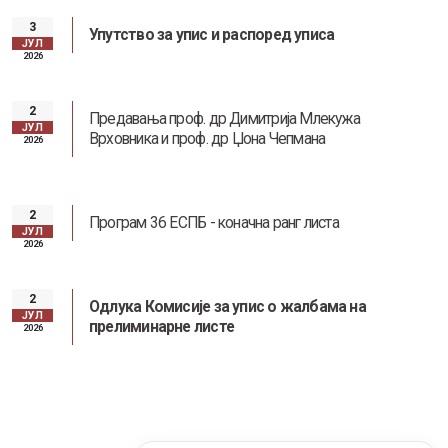
3
Упутство за упис и распоред уписа
ЈУЛ
2026
2
Предавања проф. др Димитрија Млекужа
ЈУЛ
Врховника и проф. др Џона Чепмана
2026
2
Програм 36 ЕСПБ - коначна ранг листа
ЈУЛ
2026
2
Одлука Комисије за упис о жалбама на
ЈУЛ
прелиминарне листе
2026
Информатор о раду факултета