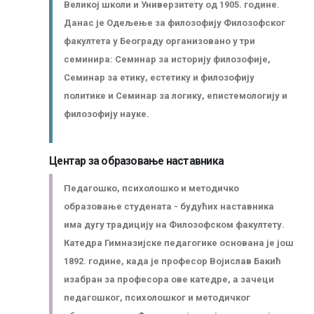
Великој школи и Универзитету од 1905. године.
Данас је Одељење за филозофију Филозофског
факултета у Београду организовано у три
семинира: Семинар за историју филозофије,
Семинар за етику, естетику и филозофију
политике и Семинар за логику, епистемологију и
филозофију науке.
Центар за образовање наставника
Педагошко, психолошко и методичко
образовање студената - будућих наставника
има дугу традицију на Филозофском факултету.
Катедра Гимназијске педагогике основана је још
1892. године, када је професор Војислав Бакић
изабран за професора ове катедре, а зачеци
педагошког, психолошког и методичког