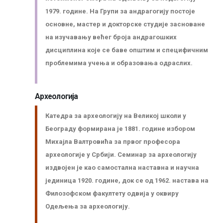
1979. године. На Групи за андрагогију постоје
основне, мастер и докторске студије засноване
на изучавању већег броја андрaгошких
дисциплина које се баве општим и специфичним
проблемима учења и образовања одраслих.
Археологија
Катедра за археологију на Великој школи у
Београду формирана је 1881. године избором
Михајла Валтровића за првог професора
археологије у Србији. Семинар за археологију
издвојен је као самостална наставна и научна
јединица 1920. године, док се од 1962. настава на
Филозофском факултету одвија у оквиру
Одељења за археологију.