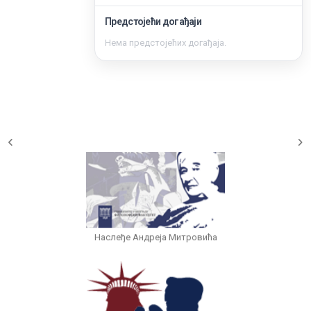
Предстојећи догађаји
Заштита од сексуалног узнемиравања и уцењивања
Нема предстојећих догађаја.
Наслеђе Андреја Митровића