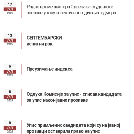
17
Радно време шалтера Одсека за студентске
ЈУЛ
послове у току колективног годишњег одмора
2026
13
СЕПТЕМБАРСКИ
ЈУЛ
испитни рок
2026
9
Преузимање индекса
ЈУЛ
2026
8
Одлука Комисије за упис - списак кандидата
ЈУЛ
за упис након јавне прозивке
2026
8
Упис примљених кандидата који су на јавној
ЈУЛ
прозивци остварили право на упис
2026