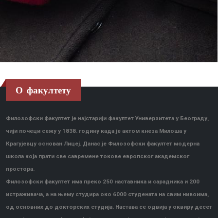
О факултету
Филозофски факултет је најстарији факултет Универзитета у Београду,
чији почеци сежу у 1838. годину када је актом кнеза Милоша у
Крагујевцу основан Лицеј. Данас је Филозофски факултет модерна
школа која прати све савремене токове европског академског
простора.
Филозофски факултет има преко 250 наставника и сарадника и 200
истраживача, а на њему студира око 6000 студената на свим нивоима,
од основних до докторских студија. Настава се одвија у оквиру десет