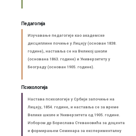
Педагогија
Изучавање педагогије као академске
дисциплине почиње у Лицеју (основан 1838.
године), наставља се на Великој школи
(основана 1863. године) и Универзитету у
Београду (основан 1905. године).
Психологија
Настава психологије у Србији започиње на
Лицеју, 1854. године, и наставља се за време
Велике школе и Универзитета од 1905. године.
Избором др Борислава Стевановића за доцента
и формирањем Семинара за експерименталну