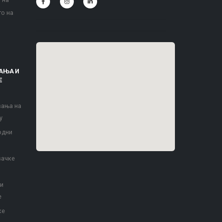
то на
АЊА И
Е
вања на
у
одни
вачке
 и
е
ке