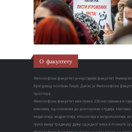
О факултету
Филозофски факултет је најстарији факултет Универзит
Крагујевцу основан Лицеј. Данас је Филозофски факул
простора.
Филозофски факултет има преко 250 наставника и сара
нивоима, од основних до докторских студија. Настава с
педагогија, андрагогија, етнологија и антропологија, и
група имају традицију дужу од једног века и познате су 
Филозофски факултет је данас не само место на коме с