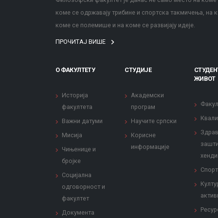
коме се одржавају трибине и спортска такмичења, на к
коме се полемише и на коме се развијају идеје.
ПРОЧИТАЈ ВИШЕ
О ФАКУЛТЕТУ
СТУДИЈЕ
СТУДЕН
ЖИВОТ
Историја
Академски
Факул
факултета
програм
Квали
Важни датуми
Научите српски
Здрав
Мисија
Корисне
зашти
информације
Чињенице и
хенди
бројке
Спорт
Социјална
Култу
одговорност и
актив
факултет
Ресур
Документа