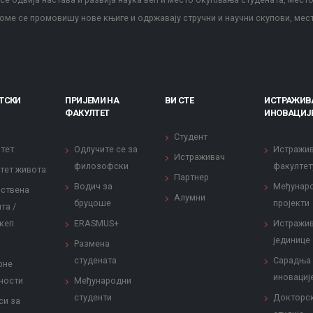
оме се промовишу нове књиге и одржавају стручни и научни скупови, мес
ТСКИ
ПРИЈЕМИ НА
ВИ СТЕ
ИСТРАЖИВ
ФАКУЛТЕТ
ИНОВАЦИЈ
Студент
тет
Одлучите се за
Истражи
Истраживач
филозофски
факултет
тет живота
Партнер
Водич за
Међунар
ствена
Алумни
бруцоше
пројекти
та /
кеп
ERASMUS+
Истражи
јединице
Размена
студената
Сарадња
рне
иновациј
ности
Међународни
студенти
Докторс
си за