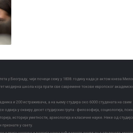
ета у Београду, чији почеци сежу у 1838. годину када је актом кнеза Мило
тет модерна школа која прати све савремене токове европског академск
дника и 200 истраживача, а на њему студира око 6000 студената на свим
е одвија у оквиру десет студијских група - филозофија, социологија, псих
сторија, историја уметности, археологија и класичне науке. Неке од студијс
и признате у свету.
е одвија настава и развија наука већ и место окупљања студената, место