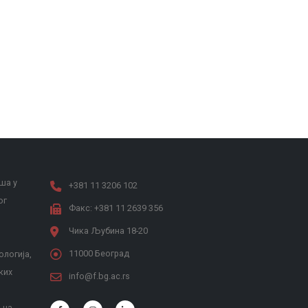
ша у
+381 11 3206 102
ог
Факс: +381 11 2639 356
Чика Љубина 18-20
11000 Београд
ологија,
ких
info@f.bg.ac.rs
 на