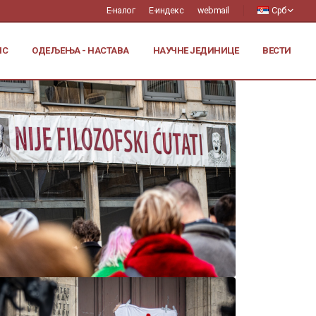
Е-налог
Е-индекс
webmail
Срб
ИС
ОДЕЉЕЊА - НАСТАВА
НАУЧНЕ ЈЕДИНИЦЕ
ВЕСТИ