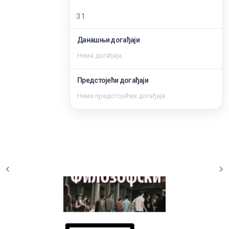
31
Данашњи догађаји
Нема догађаја.
Предстојећи догађаји
Нема предстојећих догађаја.