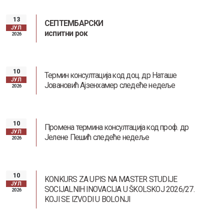
13
СЕПТЕМБАРСКИ
ЈУЛ
испитни рок
2026
Заштита од сексуалног узнемиравања и уцењивања
10
Термин консултација код доц. др Наташе
ЈУЛ
Јовановић Ајзенхамер следеће недеље
2026
10
Наслеђе Андреја Митровића
Промена термина консултација код проф. др
ЈУЛ
Јелене Пешић следеће недеље
2026
10
KONKURS ZA UPIS NA MASTER STUDIJE
ЈУЛ
SOCIJALNIH INOVACIJA U ŠKOLSKOJ 2026/27.
2026
KOJI SE IZVODI U BOLONJI