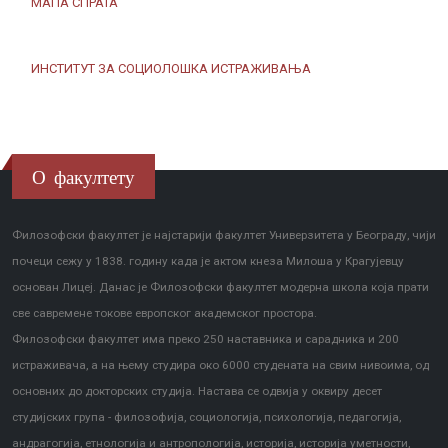
МАПА СПРАТА
ИНСТИТУТ ЗА СОЦИОЛОШКА ИСТРАЖИВАЊА
О факултету
Филозофски факултет је најстарији факултет Универзитета у Београду, чији
почеци сежу у 1838. годину када је актом кнеза Милоша у Крагујевцу
основан Лицеј. Данас је Филозофски факултет модерна школа која прати
све савремене токове европског академског простора.
Филозофски факултет има преко 250 наставника и сарадника и 200
истраживача, а на њему студира око 6000 студената на свим нивоима, од
основних до докторских студија. Настава се одвија у оквиру десет
студијских група - филозофија, социологија, психологија, педагогија,
андрагогија, етнологија и антропологија, историја, историја уметности,