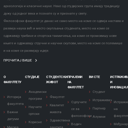
археологија и класичне науке. Неке од студијских група имају традицију
Информатор о раду факултета
дужу од једног века и познате су и признате у свету.
Филозофски факултет је данас не само место на коме се одвија настава и
развија наука већ и место окупљања студената, место на коме се
одржавају трибине и спортска такмичења, на коме се промовишу нове
књиге и одржавају стручни и научни скупови, место на коме се полемише
и на коме се развијају идеје.
ПРОЧИТАЈ ВИШЕ
О
СТУДИЈЕ
СТУДЕНТСКИ
ПРИЈЕМИ
ВИ СТЕ
ИСТРАЖИ
ФАКУЛТЕТУ
ЖИВОТ
НА
И
ФАКУЛТЕТ
ИНОВАЦИЈ
Академски
Студент
Историја
Факултет
програм
Истраживач
Одлучите
Истражи
факултета
Квалитет
Научите
Партнер
се за
на
Важни
живота
српски
филозофски
факулте
Алумни
датуми
Здравствена
Корисне
Водич
Међунар
Мисија
заштита