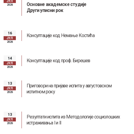
ЈУЛ
Основне академске студије
2026
Други уписни рок
16
Консултације код Немање Костића
ЈУЛ
2026
14
Консултације код проф. Бирешев
ЈУЛ
2026
13
Приговори на пријаве испита у августовском
ЈУЛ
испитном року
2026
13
Резултати испита из Методологије социолошких
ЈУЛ
истраживања I и II
2026