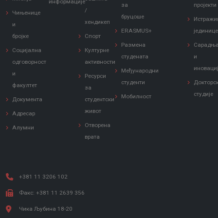
информације
за
пројекти
/
Чињенице
бруцоше
Истражи
хендикеп
и
ERASMUS+
јединиц
бројке
Спорт
Заштита од сексуалног узнемиравања и уцењивања
Размена
Сарадњ
Социјална
Културне
студената
и
одговорност
активности
иноваци
Међународни
и
Ресурси
студенти
Докторс
факултет
за
студије
Мобилност
Документа
студентски
живот
Адресар
Отворена
Алумни
врата
+381 11 3206 102
Факс: +381 11 2639 356
Чика Љубина 18-20