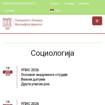
ФИЛОЗОФСКИ ФАКУЛТЕТ
Е-налог
Е-индекс
webmail
Контакт
Срб
Социологија
19
УПИС 2026
ЈУЛ
Основне академске студије
2026
Важни датуми
Други уписни рок
19
УПИС 2026