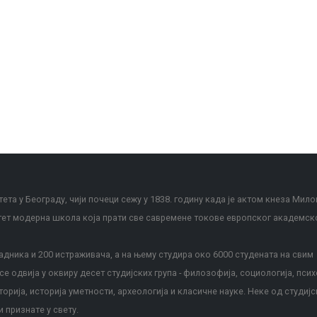
ета у Београду, чији почеци сежу у 1838. годину када је актом кнеза Мило
тет модерна школа која прати све савремене токове европског академск
дника и 200 истраживача, а на њему студира око 6000 студената на свим
е одвија у оквиру десет студијских група - филозофија, социологија, псих
сторија, историја уметности, археологија и класичне науке. Неке од студијс
и признате у свету.