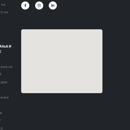
 на
то на
АЊА И
Е
вања на
у
одни
вачке
 и
е
ке