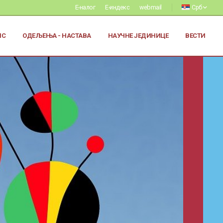
Е-налог
Е-индекс
webmail
Срб
ИС
ОДЕЉЕЊА - НАСТАВА
НАУЧНЕ ЈЕДИНИЦЕ
ВЕСТИ
Заштита од сексуалног узнемиравања
и уцењивања