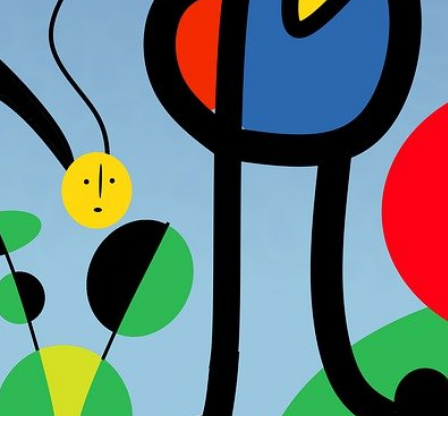
АКТУЕЛНОСТИ
ет страница Филозофског
САЗНАЈТЕ ВИШЕ