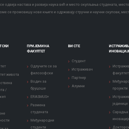
е одвија настава и развија наука већ и место окупљања студената, место
оме се промовишу нове књиге и одржавају стручни и научни скупови, мес
ТСКИ
ПРИЈЕМИ НА
ВИ СТЕ
ИСТРАЖИВ
ФАКУЛТЕТ
ИНОВАЦИЈ
Студент
тет
Одлучите се за
Истражи
Истраживач
филозофски
факултет
тет живота
Партнер
Водич за
Међунар
ствена
Алумни
бруцоше
пројекти
та /
кеп
ERASMUS+
Истражи
јединице
Размена
студената
Сарадња
рне
иновациј
ности
Међународни
студенти
Докторс
си за