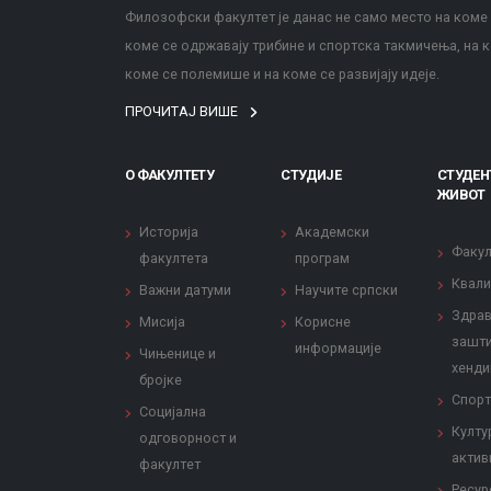
Филозофски факултет је данас не само место на коме с
коме се одржавају трибине и спортска такмичења, на к
коме се полемише и на коме се развијају идеје.
ПРОЧИТАЈ ВИШЕ
О ФАКУЛТЕТУ
СТУДИЈЕ
СТУДЕН
ЖИВОТ
Историја
Академски
Факул
факултета
програм
Квали
Важни датуми
Научите српски
Здрав
Мисија
Корисне
зашти
информације
Чињенице и
хенди
бројке
Спорт
Социјална
Култу
одговорност и
актив
факултет
Ресур