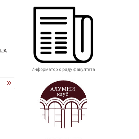
IJA
Заштита од сексуалног узнемиравања
и уцењивања