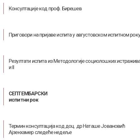
Консултације код проф. Бирешев
Приговори на пријаве испита у августовском испитном рок
Резултати испита из Методологије социолошких истражива
и II
СЕПТЕМБАРСКИ
испитни рок
Термин консултација код доц. др Наташе Јовановић
Ајзенхамер следеће недеље