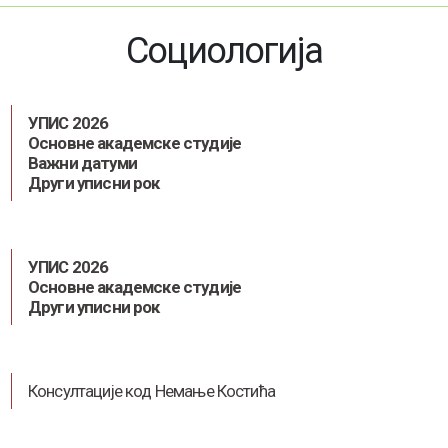
Социологија
УПИС 2026
Основне академске студије
Важни датуми
Други уписни рок
УПИС 2026
Основне академске студије
Други уписни рок
Консултације код Немање Костића