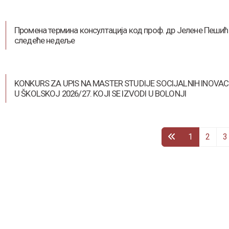
Промена термина консултација код проф. др Јелене Пешић
следеће недеље
KONKURS ZA UPIS NA MASTER STUDIJE SOCIJALNIH INOVAC
U ŠKOLSKOJ 2026/27. KOJI SE IZVODI U BOLONJI
1
2
3