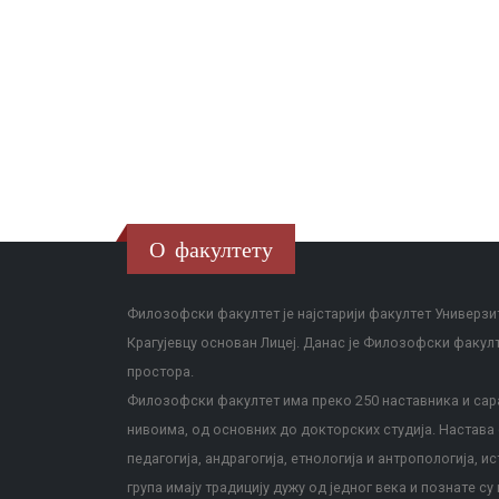
О факултету
Филозофски факултет је најстарији факултет Универзит
Крагујевцу основан Лицеј. Данас је Филозофски факул
простора.
Филозофски факултет има преко 250 наставника и сара
нивоима, од основних до докторских студија. Настава с
педагогија, андрагогија, етнологија и антропологија, и
група имају традицију дужу од једног века и познате су 