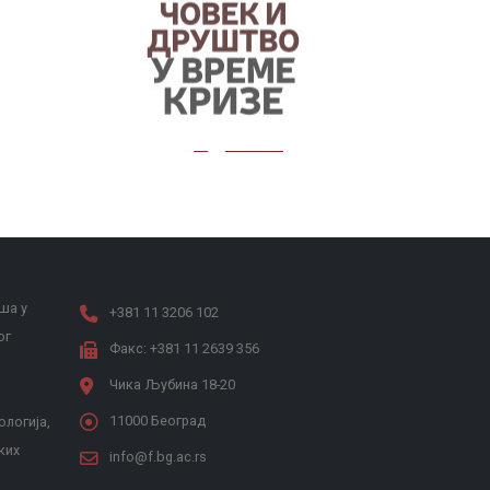
Наслеђе Андреја Митровића
ша у
+381 11 3206 102
ог
Факс: +381 11 2639 356
Чика Љубина 18-20
11000 Београд
ологија,
ких
info@f.bg.ac.rs