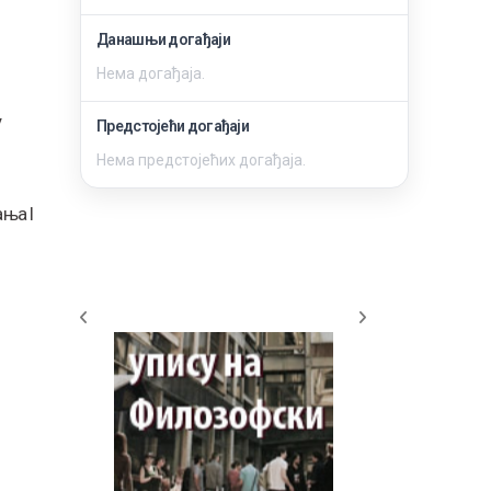
Данашњи догађаји
Нема догађаја.
у
Предстојећи догађаји
Нема предстојећих догађаја.
ња I
Информатор о раду факултета