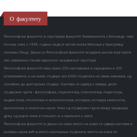
О факултету
Филозофски факултет је најстарији факултет Универзитета у Београду, чији
почеци сежу у 1838. годину када је актом кнеза Милоша у Крагујевцу
основан Лицеј. Данас је Филозофски факултет модерна школа која прати
све савремене токове европског академског простора.
Филозофски факултет има преко 250 наставника и сарадника и 200
истраживача, а на њему студира око 6000 студената на свим нивоима, од
основних до докторских студија. Настава се одвија у оквиру десет
студијских група - филозофија, социологија, психологија, педагогија,
андрагогија, етнологија и антропологија, историја, историја уметности,
археологија и класичне науке. Неке од студијских група имају традицију
дужу од једног века и познате су и признате у свету.
Филозофски факултет је данас не само место на коме се одвија настава и
развија наука већ и место окупљања студената, место на коме се