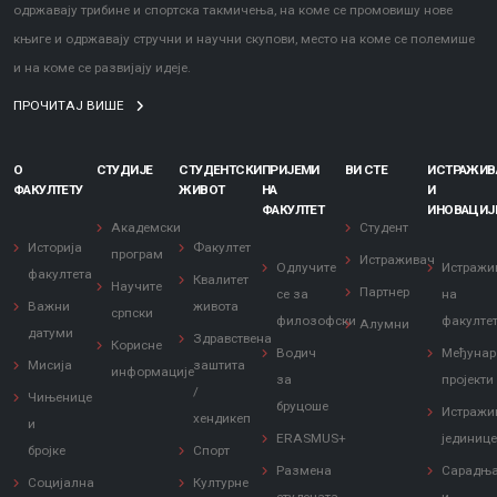
одржавају трибине и спортска такмичења, на коме се промовишу нове
књиге и одржавају стручни и научни скупови, место на коме се полемише
и на коме се развијају идеје.
ПРОЧИТАЈ ВИШЕ
О
СТУДИЈЕ
СТУДЕНТСКИ
ПРИЈЕМИ
ВИ СТЕ
ИСТРАЖИ
ФАКУЛТЕТУ
ЖИВОТ
НА
И
ФАКУЛТЕТ
ИНОВАЦИЈ
Академски
Студент
Историја
Факултет
програм
Истраживач
Одлучите
Истражи
факултета
Квалитет
Научите
Партнер
се за
на
Важни
живота
српски
филозофски
факулте
Алумни
датуми
Здравствена
Корисне
Водич
Међунар
Мисија
заштита
информације
за
пројекти
/
Чињенице
бруцоше
Истражи
хендикеп
и
ERASMUS+
јединиц
бројке
Спорт
Размена
Сарадњ
Социјална
Културне