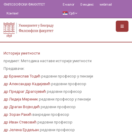
ФИЛОЗОФСКИ ФАКУЛТЕТ
Е-налог
Е-индекс
webmail
Контакт
Срб
Историја уметности
предмет: Методика наставе историје уметности
Предавачи:
др Бранислав Тодић
редовни професор у пензији
др Александар Кадијевић
редовни професор
др Предраг Драгојевић
редовни професор
др Лидија Мереник
редовни професор у пензији
др Драган Војводић
редовни професор
др Зоран Ракић
ванредни професор
др Иван Стевовић
редовни професор
др Јелена Ердељан
редовни професор