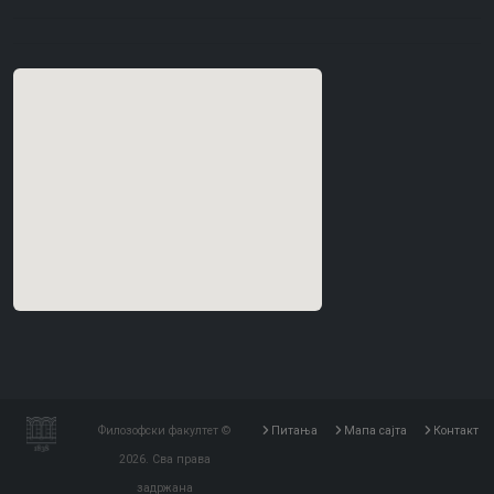
Филозофски факултет ©
Питања
Мапа сајта
Контакт
2026. Сва права
задржана