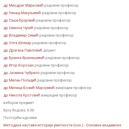
др Миодраг Марковић
редовни професор
др Ненад Макуљевић
редовни професор
др Саша Брајовић
редовни професор
др Симона Чупић
редовни професор
др Владимир Симић
редовни професор
др Олга Шпехар
редовни професор
др Драгана Павловић
доцент
др Бранка Вранешевић
редовни професор
др Игор Борозан
редовни професор
др Јасмина Чубрило
редовни професор
др Милан Попадић
редовни професор
др Милица Божић Маројевић
ванредни професор
др Никола Крстовић
ванредни професор
изборни предмет
Број бодова:
6.00
Постојећи курсеви:
Методика наставе историје уметности (осн.) - Основне академске