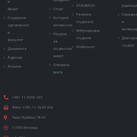
хендикеп
и
ERASMUS+
јединиц
бројке
Спорт
Размена
Сарадњ
Социјална
Културне
студената
и
одговорност
активности
иноваци
Међународни
и
Ресурси
студенти
Докторс
факултет
за
студије
Мобилност
Документа
студентски
живот
Адресар
Отворена
Алумни
врата
+381 11 3206 102
Факс: +381 11 2639 356
Чика Љубина 18-20
11000 Београд