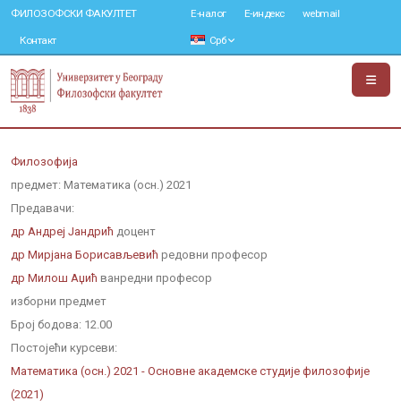
ФИЛОЗОФСКИ ФАКУЛТЕТ
Е-налог
Е-индекс
webmail
Контакт
Срб
Филозофија
предмет: Математика (осн.) 2021
Предавачи:
др Андреј Јандрић
доцент
др Мирјана Борисављевић
редовни професор
др Милош Аџић
ванредни професор
изборни предмет
Број бодова:
12.00
Постојећи курсеви:
Математика (осн.) 2021 - Основне академске студије филозофије
(2021)