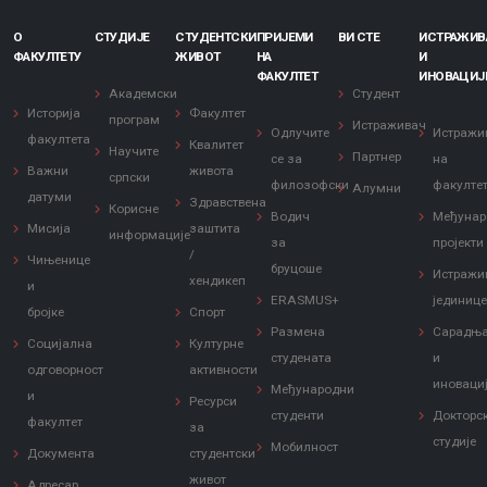
О
СТУДИЈЕ
СТУДЕНТСКИ
ПРИЈЕМИ
ВИ СТЕ
ИСТРАЖИ
ФАКУЛТЕТУ
ЖИВОТ
НА
И
ФАКУЛТЕТ
ИНОВАЦИЈ
Академски
Студент
Историја
Факултет
програм
Истраживач
Одлучите
Истражи
факултета
Квалитет
Научите
Партнер
се за
на
Важни
живота
српски
филозофски
факулте
Алумни
датуми
Здравствена
Корисне
Водич
Међунар
Мисија
заштита
информације
за
пројекти
/
Чињенице
бруцоше
Истражи
хендикеп
и
ERASMUS+
јединиц
бројке
Спорт
Размена
Сарадњ
Социјална
Културне
студената
и
одговорност
активности
иноваци
Међународни
и
Ресурси
студенти
Докторс
факултет
за
студије
Мобилност
Документа
студентски
живот
Адресар