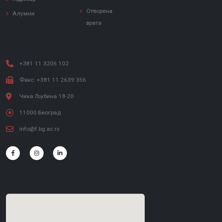
Отворена
Алумни
врата
+381 11 3206 102
Факс: +381 11 2639 356
Чика Љубина 18-20
11000 Београд
info@f.bg.ac.rs