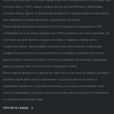
Филозофски факултет је најстарији факултет Универзитета у Београду, чији
почеци сежу у 1838. годину када је актом кнеза Милоша у Крагујевцу
основан Лицеј. Данас је Филозофски факултет модерна школа која прати
све савремене токове европског академског простора.
Филозофски факултет има преко 250 наставника и сарадника и 200
истраживача, а на њему студира око 6000 студената на свим нивоима, од
основних до докторских студија. Настава се одвија у оквиру десет
студијских група - филозофија, социологија, психологија, педагогија,
андрагогија, етнологија и антропологија, историја, историја уметности,
археологија и класичне науке. Неке од студијских група имају традицију
дужу од једног века и познате су и признате у свету.
Филозофски факултет је данас не само место на коме се одвија настава и
развија наука већ и место окупљања студената, место на коме се
одржавају трибине и спортска такмичења, на коме се промовишу нове
књиге и одржавају стручни и научни скупови, место на коме се полемише
и на коме се развијају идеје.
ПРОЧИТАЈ ВИШЕ