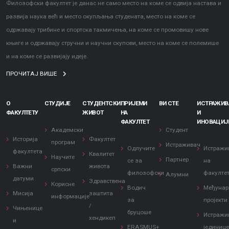
Филозофски факултет је данас не само место на коме се одвија настава и
развија наука већ и место окупљања студената, место на коме се
одржавају трибине и спортска такмичења, на коме се промовишу нове
књиге и одржавају стручни и научни скупови, место на коме се полемише
и на коме се развијају идеје.
ПРОЧИТАЈ ВИШЕ
О
СТУДИЈЕ
СТУДЕНТСКИ
ПРИЈЕМИ
ВИ СТЕ
ИСТРАЖИ
ФАКУЛТЕТУ
ЖИВОТ
НА
И
ФАКУЛТЕТ
ИНОВАЦИЈ
Академски
Студент
Историја
Факултет
програм
Истраживач
Одлучите
Истражи
факултета
Квалитет
Научите
Партнер
се за
на
Важни
живота
српски
филозофски
факулте
Алумни
датуми
Здравствена
Корисне
Водич
Међунар
Мисија
заштита
информације
за
пројекти
/
Чињенице
бруцоше
Истражи
хендикеп
и
ERASMUS+
јединиц