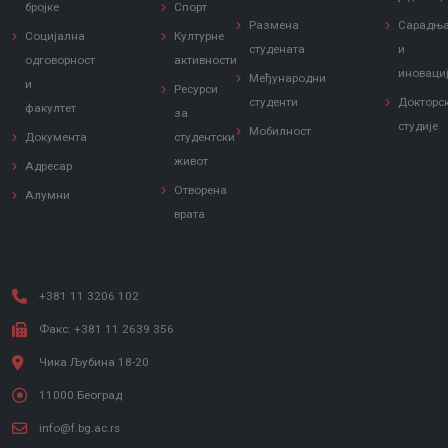
бројке
Спорт
Размена
Сарадњ
Социјална
Културне
студената
и
одговорност
активности
иноваци
Међународни
и
Ресурси
студенти
Докторс
факултет
за
студије
Мобилност
Документа
студентски
живот
Адресар
Отворена
Алумни
врата
+381 11 3206 102
Факс: +381 11 2639 356
Чика Љубина 18-20
11000 Београд
info@f.bg.ac.rs