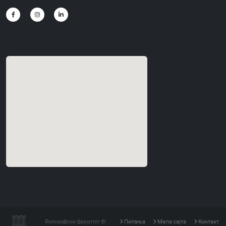
Филозофски факултет ©
Питања
Мапа сајта
Контакт