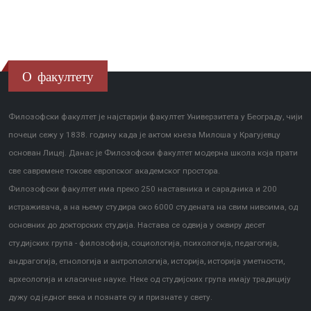
О факултету
Филозофски факултет је најстарији факултет Универзитета у Београду, чији
почеци сежу у 1838. годину када је актом кнеза Милоша у Крагујевцу
основан Лицеј. Данас је Филозофски факултет модерна школа која прати
све савремене токове европског академског простора.
Филозофски факултет има преко 250 наставника и сарадника и 200
истраживача, а на њему студира око 6000 студената на свим нивоима, од
основних до докторских студија. Настава се одвија у оквиру десет
студијских група - филозофија, социологија, психологија, педагогија,
андрагогија, етнологија и антропологија, историја, историја уметности,
археологија и класичне науке. Неке од студијских група имају традицију
дужу од једног века и познате су и признате у свету.