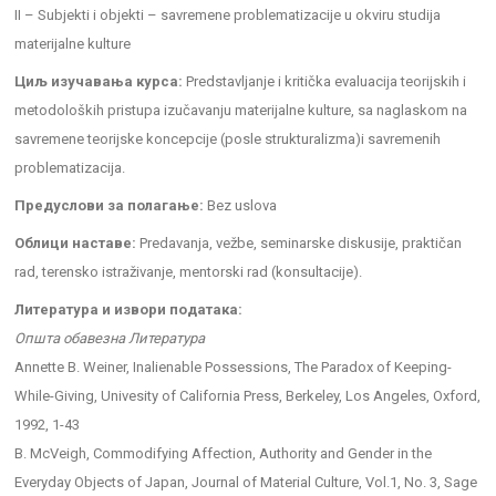
II – Subjekti i objekti – savremene problematizacije u okviru studija
materijalne kulture
Циљ изучавања курса:
Predstavljanje i kritička evaluacija teorijskih i
metodoloških pristupa izučavanju materijalne kulture, sa naglaskom na
savremene teorijske koncepcije (posle strukturalizma)i savremenih
problematizacija.
Предуслови за полагање:
Bez uslova
Облици наставе:
Predavanja, vežbe, seminarske diskusije, praktičan
rad, terensko istraživanje, mentorski rad (konsultacije).
Литература и извори података:
Општа обавезна Литература
Annette B. Weiner, Inalienable Possessions, The Paradox of Keeping-
While-Giving, Univesity of California Press, Berkeley, Los Angeles, Oxford,
1992, 1-43
B. McVeigh, Commodifying Affection, Authority and Gender in the
Everyday Objects of Japan, Journal of Material Culture, Vol.1, No. 3, Sage