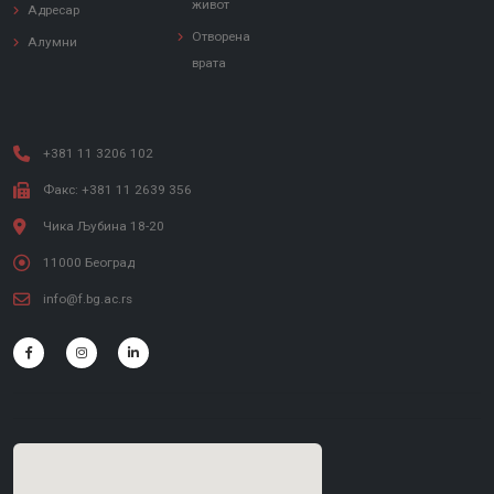
живот
Адресар
Отворена
Алумни
врата
+381 11 3206 102
Факс: +381 11 2639 356
Чика Љубина 18-20
11000 Београд
info@f.bg.ac.rs