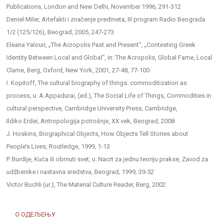
Publications, London and New Delhi, November 1996, 291-312
Deniel Miler, Artefakti i značenje predmeta, III program Radio Beograda
1/2 (125/126), Beograd, 2005, 247-273.
Eleana Yalouri, „The Acropolis Past and Present“, „Contesting Greek
Identity Between Local and Global“, in: The Acropolis, Global Fame, Local
Clame, Berg, Oxford, New York, 2001, 27-48, 77-100
I. Kopitoff, The cultural biography of things: commoditization as
process, u: A.Appadurai, (ed.), The Social Life of Things, Commodities in
cultural perspective, Cambridge University Press, Cambridge,
Ildiko Erdei, Antropologija potrošnje, XX vek, Beograd, 2008
J. Hoskins, Biographical Objects, How Objects Tell Stories about
People’s Lives, Routledge, 1999, 1-13
P. Burdije, Kuća ili obrnuti svet, u: Nacrt za jednu teoriju prakse, Zavod za
udžbenike i nastavna sredstva, Beograd, 1999, 39-52
Victor Buchli (ur.), The Material Culture Reader, Berg, 2002
О ОДЕЉЕЊУ