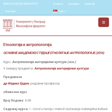
ФИЛОЗОФСКИ ФАКУЛТЕТ
Е-налог
Е-индекс
webmail
Контакт
Срб
Етнологија и антропологија
ОСНОВНЕ АКАДЕМСКЕ СТУДИЈЕ ЕТНОЛОГИЈЕ-АНТРОПОЛОГИЈЕ (2014)
Курс:
Антропологија материјалне културе (осн.)
У оквиру предмета:
Антропологија материјалне културе
Предавачи
др Илдико Ердеи
, редовни професор
обавезни курс
Број бодова:
6.00
Садржај курса:
I - Uvod u teoriju i metod izučavanja materijalne kulture