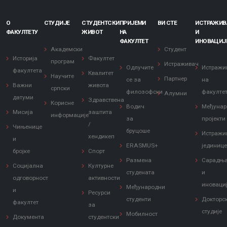
О
СТУДИЈЕ
СТУДЕНТСКИ
ПРИЈЕМИ
ВИ СТЕ
ИСТРАЖИ
ФАКУЛТЕТУ
ЖИВОТ
НА
И
ФАКУЛТЕТ
ИНОВАЦИЈ
Академски
Студент
Историја
Факултет
програм
Истраживач
Одлучите
Истражи
факултета
Квалитет
Научите
Партнер
се за
на
Важни
живота
српски
филозофски
факулте
Алумни
датуми
Здравствена
Корисне
Водич
Међунар
Мисија
заштита
информације
за
пројекти
/
Чињенице
бруцоше
Истражи
хендикеп
и
ERASMUS+
јединиц
бројке
Спорт
Размена
Сарадњ
Социјална
Културне
студената
и
одговорност
активности
иноваци
Међународни
и
Ресурси
студенти
Докторс
факултет
за
студије
Мобилност
Документа
студентски