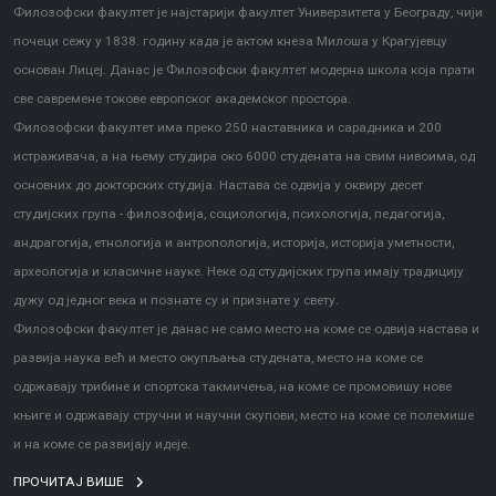
Филозофски факултет је најстарији факултет Универзитета у Београду, чији
почеци сежу у 1838. годину када је актом кнеза Милоша у Крагујевцу
основан Лицеј. Данас је Филозофски факултет модерна школа која прати
све савремене токове европског академског простора.
Филозофски факултет има преко 250 наставника и сарадника и 200
истраживача, а на њему студира око 6000 студената на свим нивоима, од
основних до докторских студија. Настава се одвија у оквиру десет
студијских група - филозофија, социологија, психологија, педагогија,
андрагогија, етнологија и антропологија, историја, историја уметности,
археологија и класичне науке. Неке од студијских група имају традицију
дужу од једног века и познате су и признате у свету.
Филозофски факултет је данас не само место на коме се одвија настава и
развија наука већ и место окупљања студената, место на коме се
одржавају трибине и спортска такмичења, на коме се промовишу нове
књиге и одржавају стручни и научни скупови, место на коме се полемише
и на коме се развијају идеје.
ПРОЧИТАЈ ВИШЕ