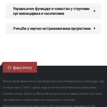
Управљачке функције и чланство у стручним
организацијама и часописима
Учешће у научно-истраживачким пројектима
О факултету
Филозофски факултет је најстарији факултет Универзитета у Београду, чији
почеци сежу у 1838. годину када је актом кнеза Милоша у Крагујевцу
основан Лицеј. Данас је Филозофски факултет модерна школа која прати
све савремене токове европског академског простора.
Филозофски факултет има преко 250 наставника и сарадника и 200