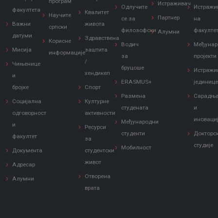
програм
Истраживач
Одлучите
Истражи
факултета
Квалитет
Научите
Партнер
се за
на
Важни
живота
српски
филозофски
факулте
Алумни
датуми
Здравствена
Корисне
Водич
Међунар
Мисија
заштита
информације
за
пројекти
/
Чињенице
бруцоше
Истражи
хендикеп
и
ERASMUS+
јединиц
бројке
Спорт
Размена
Сарадњ
Социјална
Културне
студената
и
одговорност
активности
иноваци
Међународни
и
Ресурси
студенти
Докторс
факултет
за
студије
Мобилност
Документа
студентски
живот
Адресар
Отворена
Алумни
врата