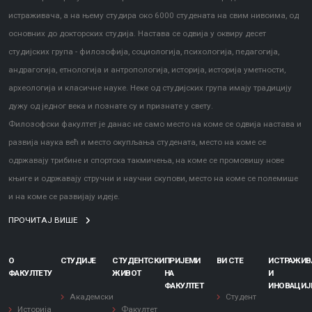
истраживача, а на њему студира око 6000 студената на свим нивоима, од
основних до докторских студија. Настава се одвија у оквиру десет
студијских група - филозофија, социологија, психологија, педагогија,
андрагогија, етнологија и антропологија, историја, историја уметности,
археологија и класичне науке. Неке од студијских група имају традицију
дужу од једног века и познате су и признате у свету.
Филозофски факултет је данас не само место на коме се одвија настава и
развија наука већ и место окупљања студената, место на коме се
одржавају трибине и спортска такмичења, на коме се промовишу нове
књиге и одржавају стручни и научни скупови, место на коме се полемише
и на коме се развијају идеје.
ПРОЧИТАЈ ВИШЕ
О
СТУДИЈЕ
СТУДЕНТСКИ
ПРИЈЕМИ
ВИ СТЕ
ИСТРАЖИ
ФАКУЛТЕТУ
ЖИВОТ
НА
И
ФАКУЛТЕТ
ИНОВАЦИЈ
Академски
Студент
Историја
Факултет