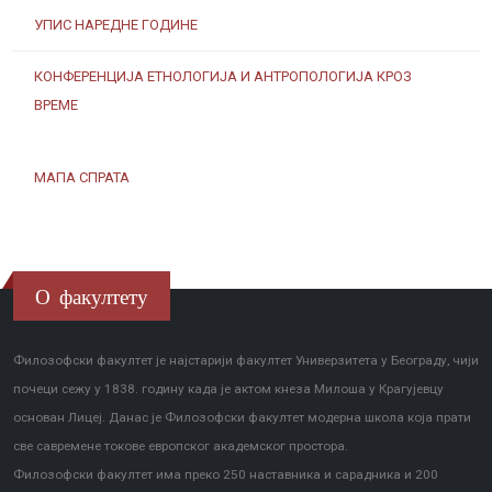
УПИС НАРЕДНЕ ГОДИНЕ
КОНФЕРЕНЦИЈА ЕТНОЛОГИЈА И АНТРОПОЛОГИЈА КРОЗ
ВРЕМЕ
МАПА СПРАТА
О факултету
Филозофски факултет је најстарији факултет Универзитета у Београду, чији
почеци сежу у 1838. годину када је актом кнеза Милоша у Крагујевцу
основан Лицеј. Данас је Филозофски факултет модерна школа која прати
све савремене токове европског академског простора.
Филозофски факултет има преко 250 наставника и сарадника и 200