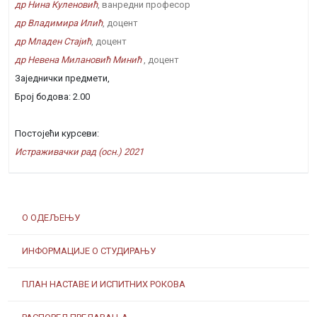
др Нина Куленовић
, ванредни професор
др Владимира Илић
, доцент
др Младен Стајић
, доцент
др Невена Милановић Минић
, доцент
Заједнички предмети,
Број бодова: 2.00
Постојећи курсеви:
Истраживачки рад (осн.) 2021
О ОДЕЉЕЊУ
ИНФОРМАЦИЈЕ О СТУДИРАЊУ
ПЛАН НАСТАВЕ И ИСПИТНИХ РОКОВА