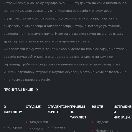
истраживача, а на њему студира око 6000 студената на свим нивоима, од
основних до докторских студија. Настава се одвија у оквиру десет
студијских група - филозофија, социологија, психологија, педагогија,
андрагогија, етнологија и антропологија, историја, историја уметности,
археологија и класичне науке. Неке од студијских група имају традицију
дужу од једног века и познате су и признате у свету.
Филозофски факултет је данас не само место на коме се одвија настава и
развија наука већ и место окупљања студената, место на коме се
одржавају трибине и спортска такмичења, на коме се промовишу нове
књиге и одржавају стручни и научни скупови, место на коме се полемише
и на коме се развијају идеје.
ПРОЧИТАЈ ВИШЕ
О
СТУДИЈЕ
СТУДЕНТСКИ
ПРИЈЕМИ
ВИ СТЕ
ИСТРАЖИ
ФАКУЛТЕТУ
ЖИВОТ
НА
И
ФАКУЛТЕТ
ИНОВАЦИЈ
Академски
Студент
Историја
Факултет
програм
Истраживач