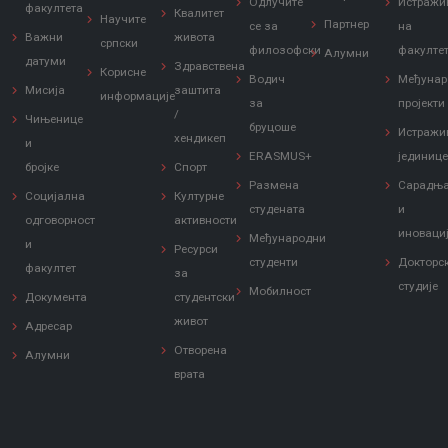
Одлучите
Истражи
факултета
Квалитет
Научите
Партнер
се за
на
Важни
живота
српски
филозофски
факулте
Алумни
датуми
Здравствена
Корисне
Водич
Међунар
Мисија
заштита
информације
за
пројекти
/
Чињенице
бруцоше
Истражи
хендикеп
и
ERASMUS+
јединиц
бројке
Спорт
Размена
Сарадњ
Социјална
Културне
студената
и
одговорност
активности
иноваци
Међународни
и
Ресурси
студенти
Докторс
факултет
за
студије
Мобилност
Документа
студентски
живот
Адресар
Отворена
Алумни
врата