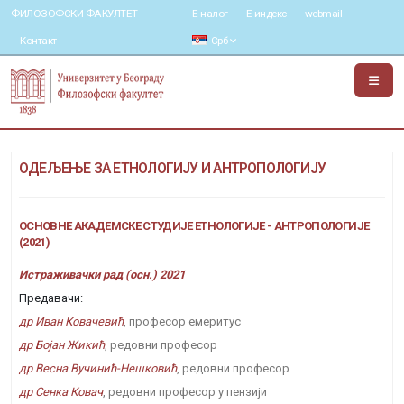
ФИЛОЗОФСКИ ФАКУЛТЕТ
Е-налог
Е-индекс
webmail
Контакт
Срб
ОДЕЉЕЊЕ ЗА ЕТНОЛОГИЈУ И АНТРОПОЛОГИЈУ
ОСНОВНЕ АКАДЕМСКЕ СТУДИЈЕ ЕТНОЛОГИЈЕ - АНТРОПОЛОГИЈЕ
(2021)
Истраживачки рад (осн.) 2021
Предавачи:
др Иван Ковачевић
, професор емеритус
др Бојан Жикић
, редовни професор
др Весна Вучинић-Нешковић
, редовни професор
др Сенка Ковач
, редовни професор у пензији