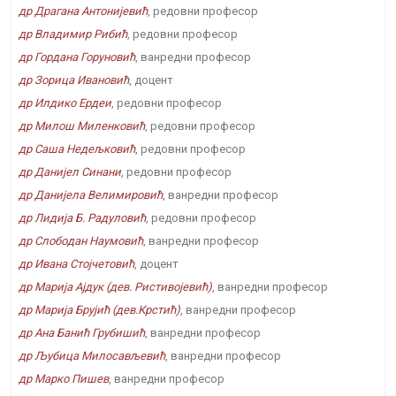
др Драгана Антонијевић
, редовни професор
др Владимир Рибић
, редовни професор
др Гордана Горуновић
, ванредни професор
др Зорица Ивановић
, доцент
др Илдико Ердеи
, редовни професор
др Милош Миленковић
, редовни професор
др Саша Недељковић
, редовни професор
др Данијел Синани
, редовни професор
др Данијела Велимировић
, ванредни професор
др Лидија Б. Радуловић
, редовни професор
др Слободан Наумовић
, ванредни професор
др Ивана Стојчетовић
, доцент
др Марија Ајдук (дев. Ристивојевић)
, ванредни професор
др Марија Брујић (дев.Крстић)
, ванредни професор
др Ана Банић Грубишић
, ванредни професор
др Љубица Милосављевић
, ванредни професор
др Марко Пишев
, ванредни професор