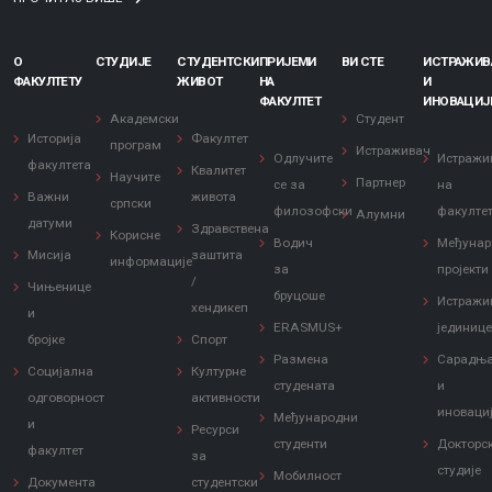
О
СТУДИЈЕ
СТУДЕНТСКИ
ПРИЈЕМИ
ВИ СТЕ
ИСТРАЖИ
ФАКУЛТЕТУ
ЖИВОТ
НА
И
ФАКУЛТЕТ
ИНОВАЦИЈ
Академски
Студент
Историја
Факултет
програм
Истраживач
Одлучите
Истражи
факултета
Квалитет
Научите
Партнер
се за
на
Важни
живота
српски
филозофски
факулте
Алумни
датуми
Здравствена
Корисне
Водич
Међунар
Мисија
заштита
информације
за
пројекти
/
Чињенице
бруцоше
Истражи
хендикеп
и
ERASMUS+
јединиц
бројке
Спорт
Размена
Сарадњ
Социјална
Културне
студената
и
одговорност
активности
иноваци
Међународни
и
Ресурси
студенти
Докторс
факултет
за
студије
Мобилност
Документа
студентски