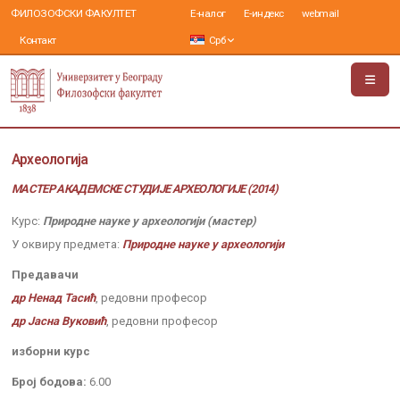
ФИЛОЗОФСКИ ФАКУЛТЕТ
Е-налог
Е-индекс
webmail
Контакт
Срб
Археологија
МАСТЕР АКАДЕМСКЕ СТУДИЈЕ АРХЕОЛОГИЈЕ (2014)
Курс:
Природне науке у археологији (мастер)
У оквиру предмета:
Природне науке у археологији
Предавачи
др Ненад Тасић
, редовни професор
др Јасна Вуковић
, редовни професор
изборни курс
Број бодова:
6.00