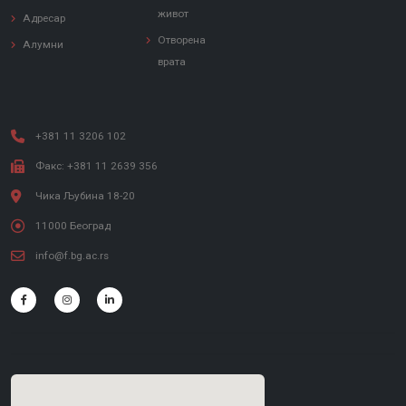
живот
Адресар
Отворена
Алумни
врата
+381 11 3206 102
Факс: +381 11 2639 356
Чика Љубина 18-20
11000 Београд
info@f.bg.ac.rs