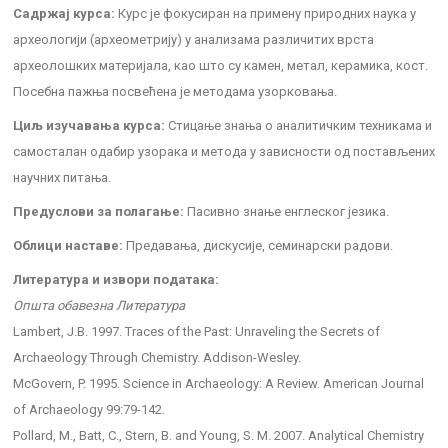
Садржај курса:
Курс је фокусиран на примену природних наука у
археологији (археометрију) у анализама различитих врста
археолошких материјала, као што су камен, метал, керамика, кост.
Посебна пажња посвећена је методама узорковања.
Циљ изучавања курса:
Стицање знања о аналитичким техникама и
самосталан одабир узорака и метода у зависности од постављених
научних питања.
Предуслови за полагање:
Пасивно знање енглеског језика.
Облици наставе:
Предавања, дискусије, семинарски радови.
Литература и извори података:
Општа обавезна Литература
Lambert, J.B. 1997. Traces of the Past: Unraveling the Secrets of
Archaeology Through Chemistry. Addison-Wesley.
McGovern, P. 1995. Science in Archaeology: A Review. American Journal
of Archaeology 99:79-142.
Pollard, M., Batt, C., Stern, B. and Young, S. M. 2007. Analytical Chemistry