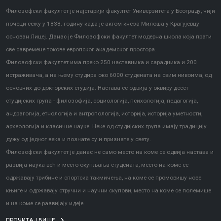
Филозофски факултет је најстарији факултет Универзитета у Београду, чији
почеци сежу у 1838. годину када је актом кнеза Милоша у Крагујевцу
основан Лицеј. Данас је Филозофски факултет модерна школа која прати
све савремене токове европског академског простора.
Филозофски факултет има преко 250 наставника и сарадника и 200
истраживача, а на њему студира око 6000 студената на свим нивоима, од
основних до докторских студија. Настава се одвија у оквиру десет
студијских група - филозофија, социологија, психологија, педагогија,
андрагогија, етнологија и антропологија, историја, историја уметности,
археологија и класичне науке. Неке од студијских група имају традицију
дужу од једног века и познате су и признате у свету.
Филозофски факултет је данас не само место на коме се одвија настава и
развија наука већ и место окупљања студената, место на коме се
одржавају трибине и спортска такмичења, на коме се промовишу нове
књиге и одржавају стручни и научни скупови, место на коме се полемише
и на коме се развијају идеје.
ПРОЧИТАЈ ВИШЕ