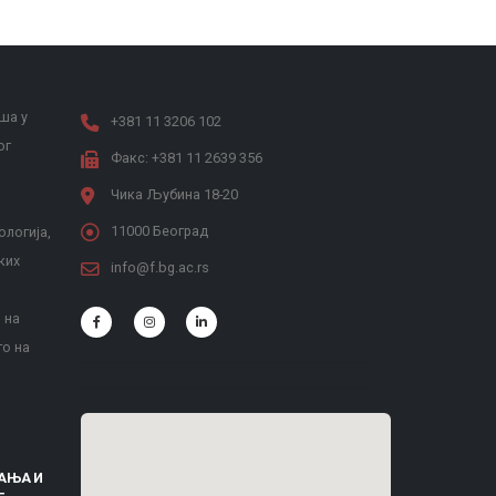
ша у
+381 11 3206 102
ог
Факс: +381 11 2639 356
Чика Љубина 18-20
11000 Београд
ологија,
ких
info@f.bg.ac.rs
 на
то на
АЊА И