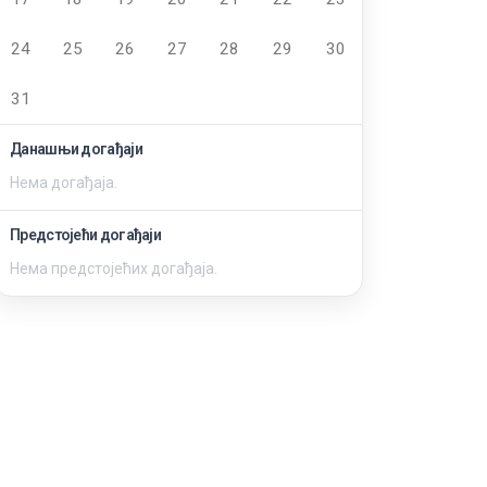
24
25
26
27
28
29
30
31
Данашњи догађаји
Нема догађаја.
Предстојећи догађаји
Нема предстојећих догађаја.