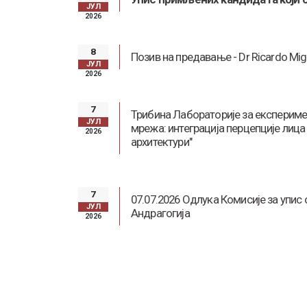
ЈУЛ
2026
8
Позив на предавање - Dr Ricardo Mig
ЈУЛ
2026
7
Трибина Лабораторије за експериме
ЈУЛ
мрежа: интеграција перцепције лица
2026
архитектури"
7
07.07.2026 Одлука Комисије за упис
ЈУЛ
Андрагогија
2026