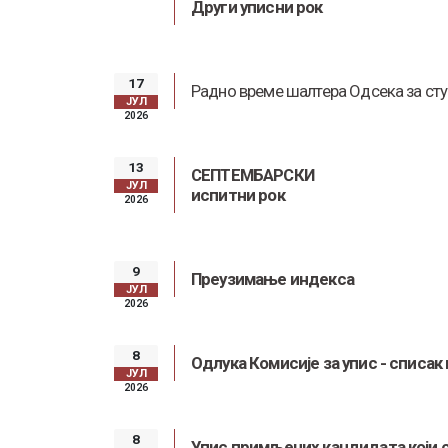
Други уписни рок
17
Радно време шалтера Одсека за ст
ЈУЛ
2026
13
СЕПТЕМБАРСКИ
ЈУЛ
испитни рок
2026
9
Преузимање индекса
ЈУЛ
2026
8
Одлука Комисије за упис - списак
ЈУЛ
2026
8
Упис примљених кандидата који су