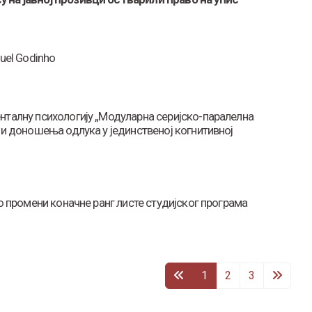
uel Godinho
нталну психологију „Модуларна серијско-паралелна
 и доношења одлука у јединственој когнитивној
 о промени коначне ранг листе студијског програма
1
2
3