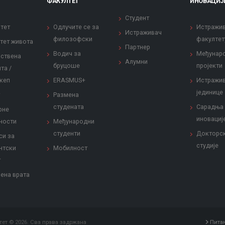
ФАКУЛТЕТ
ИНОВАЦИЈ
Студент
тет
Одлучите се за
Истражи
Истраживач
филозофски
факултет
тет живота
Партнер
Водич за
Међунар
ствена
Алумни
бруцоше
пројекти
та /
кеп
ERASMUS+
Истражи
јединице
Размена
студената
Сарадња
рне
иновациј
ности
Међународни
студенти
Докторс
си за
студије
нтски
Мобилност
т
ена врата
ет © 2026. Сва права задржана
Пита