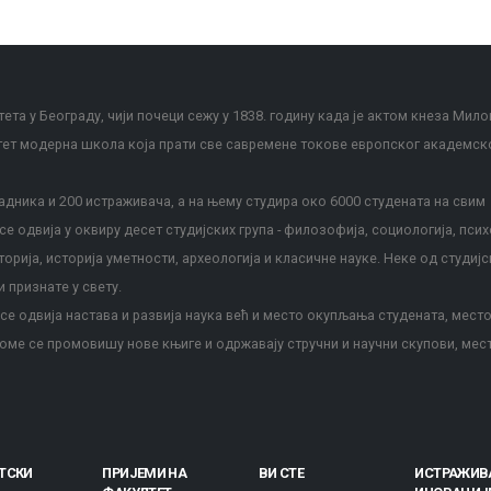
ета у Београду, чији почеци сежу у 1838. годину када је актом кнеза Мило
тет модерна школа која прати све савремене токове европског академск
дника и 200 истраживача, а на њему студира око 6000 студената на свим
е одвија у оквиру десет студијских група - филозофија, социологија, псих
сторија, историја уметности, археологија и класичне науке. Неке од студијс
и признате у свету.
е одвија настава и развија наука већ и место окупљања студената, место
оме се промовишу нове књиге и одржавају стручни и научни скупови, мес
ТСКИ
ПРИЈЕМИ НА
ВИ СТЕ
ИСТРАЖИВ