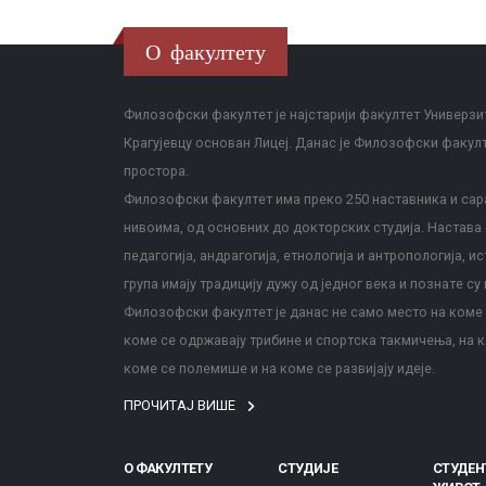
О факултету
Филозофски факултет је најстарији факултет Универзит
Крагујевцу основан Лицеј. Данас је Филозофски факул
простора.
Филозофски факултет има преко 250 наставника и сара
нивоима, од основних до докторских студија. Настава с
педагогија, андрагогија, етнологија и антропологија, и
група имају традицију дужу од једног века и познате су 
Филозофски факултет је данас не само место на коме с
коме се одржавају трибине и спортска такмичења, на к
коме се полемише и на коме се развијају идеје.
ПРОЧИТАЈ ВИШЕ
О ФАКУЛТЕТУ
СТУДИЈЕ
СТУДЕН