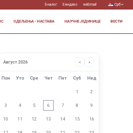
Е-налог
Е-индекс
webmail
Срб
ИС
ОДЕЉЕЊА - НАСТАВА
НАУЧНЕ ЈЕДИНИЦЕ
ВЕСТИ
Август 2026
‹
›
Пон
Уто
Сре
Чет
Пет
Суб
Нед
1
2
3
4
5
6
7
8
9
10
11
12
13
14
15
16
17
18
19
20
21
22
23