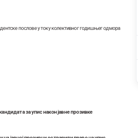
удентске послове у току колективног годишњег одмора
 кандидата за упис након јавне прозивке
 на јавној прозивци остварили право на упис