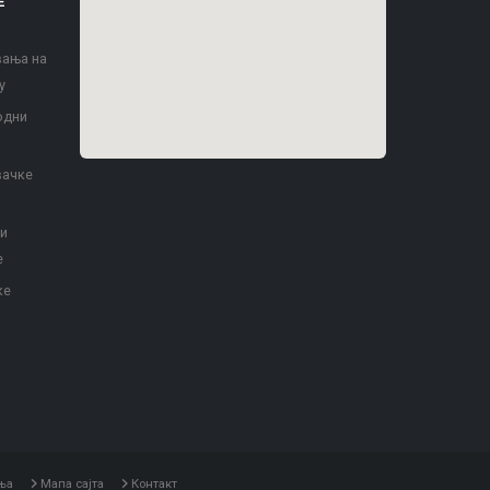
Е
вања на
у
одни
вачке
 и
е
ке
ња
Мапа сајта
Контакт