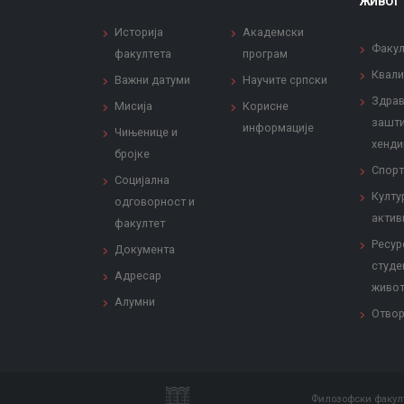
ЖИВОТ
Историја
Академски
Факул
факултета
програм
Квали
Важни датуми
Научите српски
Здрав
Мисија
Корисне
зашти
информације
Чињенице и
хенди
бројке
Спорт
Социјална
Култу
одговорност и
актив
факултет
Ресур
Документа
студе
Адресар
живо
Алумни
Отвор
Филозофски факулт