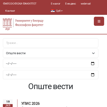
ФИЛОЗОФСКИ ФАКУЛТЕТ
Е-налог
Е-индекс
webmail
Контакт
Срб
Опште вести
19
УПИС 2026
ЈУЛ