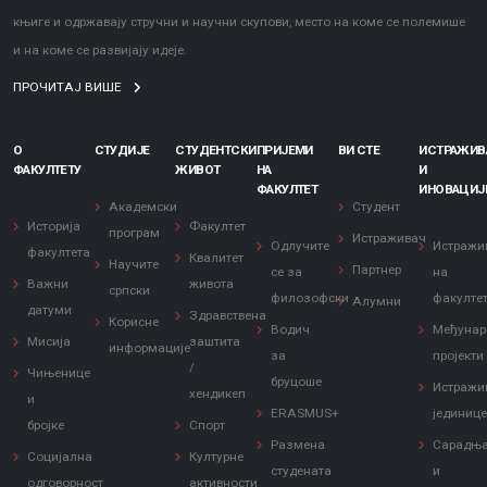
књиге и одржавају стручни и научни скупови, место на коме се полемише
и на коме се развијају идеје.
ПРОЧИТАЈ ВИШЕ
О
СТУДИЈЕ
СТУДЕНТСКИ
ПРИЈЕМИ
ВИ СТЕ
ИСТРАЖИ
ФАКУЛТЕТУ
ЖИВОТ
НА
И
ФАКУЛТЕТ
ИНОВАЦИЈ
Академски
Студент
Историја
Факултет
програм
Истраживач
Одлучите
Истражи
факултета
Квалитет
Научите
Партнер
се за
на
Важни
живота
српски
филозофски
факулте
Алумни
датуми
Здравствена
Корисне
Водич
Међунар
Мисија
заштита
информације
за
пројекти
/
Чињенице
бруцоше
Истражи
хендикеп
и
ERASMUS+
јединиц
бројке
Спорт
Размена
Сарадњ
Социјална
Културне
студената
и
одговорност
активности