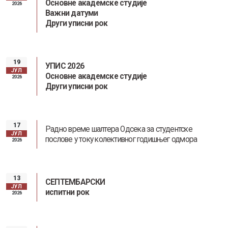
Основне академске студије
2026
Важни датуми
Други уписни рок
19
УПИС 2026
ЈУЛ
Основне академске студије
2026
Други уписни рок
17
Радно време шалтера Одсека за студентске
ЈУЛ
послове у току колективног годишњег одмора
2026
13
СЕПТЕМБАРСКИ
ЈУЛ
испитни рок
2026