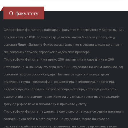
О факултету
Филозофски факултет је најстарији факултет Универзитета у Београду, чији
почеци сежу у 1838. годину када је актом кнеза Милоша у Крагујевцу
основан Лицеј. Данас је Филозофски факултет модерна школа која прати
све савремене токове европског академског простора.
Филозофски факултет има преко 250 наставника и сарадника и 200
истраживача, а на њему студира око 6000 студената на свим нивоима, од
основних до докторских студија. Настава се одвија у оквиру десет
студијских група - филозофија, социологија, психологија, педагогија,
андрагогија, етнологија и антропологија, историја, историја уметности,
археологија и класичне науке. Неке од студијских група имају традицију
дужу од једног века и познате су и признате у свету.
Филозофски факултет је данас не само место на коме се одвија настава и
развија наука већ и место окупљања студената, место на коме се
одржавају трибине и спортска такмичења, на коме се промовишу нове