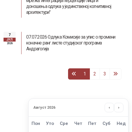
мрежа: интеграција перцепције лица и
доношења одлука у јединственој когнитивној
архитектури"
7
07.07.2026 Одлука Комисије за упис о промени
ЈУЛ
коначне ранг листе студијског програма
2026
Андрагогија
1
2
3
Август 2026
‹
›
Пон
Уто
Сре
Чет
Пет
Суб
Нед