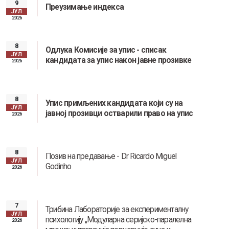
9
Преузимање индекса
ЈУЛ
2026
8
Одлука Комисије за упис - списак
ЈУЛ
кандидата за упис након јавне прозивке
2026
8
Упис примљених кандидата који су на
ЈУЛ
јавној прозивци остварили право на упис
2026
8
Позив на предавање - Dr Ricardo Miguel
ЈУЛ
Godinho
2026
7
Трибина Лабораторије за експерименталну
ЈУЛ
психологију „Модуларна серијско-паралелна
2026