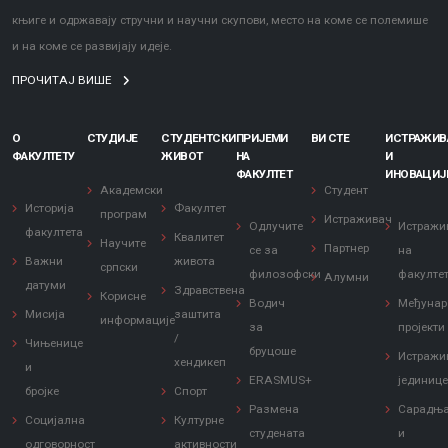
књиге и одржавају стручни и научни скупови, место на коме се полемише
и на коме се развијају идеје.
ПРОЧИТАЈ ВИШЕ
О
СТУДИЈЕ
СТУДЕНТСКИ
ПРИЈЕМИ
ВИ СТЕ
ИСТРАЖИ
ФАКУЛТЕТУ
ЖИВОТ
НА
И
ФАКУЛТЕТ
ИНОВАЦИЈ
Академски
Студент
Историја
Факултет
програм
Истраживач
Одлучите
Истражи
факултета
Квалитет
Научите
Партнер
се за
на
Важни
живота
српски
филозофски
факулте
Алумни
датуми
Здравствена
Корисне
Водич
Међунар
Мисија
заштита
информације
за
пројекти
/
Чињенице
бруцоше
Истражи
хендикеп
и
ERASMUS+
јединиц
бројке
Спорт
Размена
Сарадњ
Социјална
Културне
студената
и
одговорност
активности