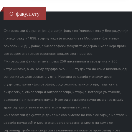
О факултету
Филозофски факултет је најстарији факултет Универзитета у Београду, чији
почеци сежу у 1838. годину када је актом кнеза Милоша у Крагујевцу
основан Лицеј. Данас је Филозофски факултет модерна школа која прати
све савремене токове европског академског простора.
Филозофски факултет има преко 250 наставника и сарадника и 200
истраживача, а на њему студира око 6000 студената на свим нивоима, од
основних до докторских студија. Настава се одвија у оквиру десет
студијских група - филозофија, социологија, психологија, педагогија,
андрагогија, етнологија и антропологија, историја, историја уметности,
археологија и класичне науке. Неке од студијских група имају традицију
дужу од једног века и познате су и признате у свету.
Филозофски факултет је данас не само место на коме се одвија настава и
развија наука већ и место окупљања студената, место на коме се
одржавају трибине и спортска такмичења, на коме се промовишу нове