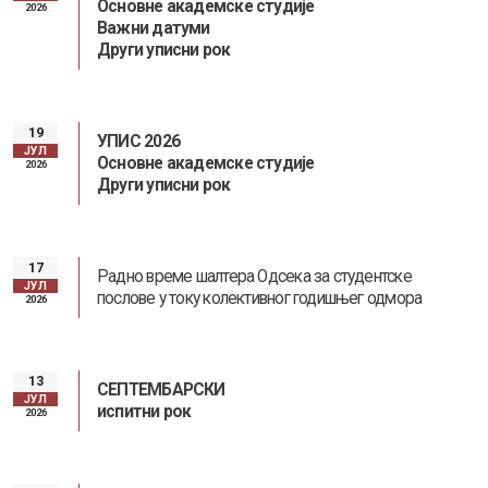
Основне академске студије
2026
Важни датуми
Други уписни рок
19
УПИС 2026
ЈУЛ
Основне академске студије
2026
Други уписни рок
17
Радно време шалтера Одсека за студентске
ЈУЛ
послове у току колективног годишњег одмора
2026
13
СЕПТЕМБАРСКИ
ЈУЛ
испитни рок
2026