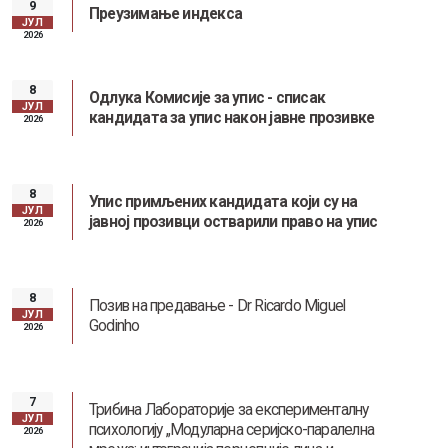
9
Преузимање индекса
ЈУЛ
2026
8
Одлука Комисије за упис - списак
ЈУЛ
кандидата за упис након јавне прозивке
2026
8
Упис примљених кандидата који су на
ЈУЛ
јавној прозивци остварили право на упис
2026
8
Позив на предавање - Dr Ricardo Miguel
ЈУЛ
Godinho
2026
7
Трибина Лабораторије за експерименталну
ЈУЛ
психологију „Модуларна серијско-паралелна
2026