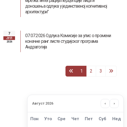
мрежа: интеграција перцепције лица и
доношења одлука у јединственој когнитивној
архитектури"
7
07.07.2026 Одлука Комисије за упис о промени
ЈУЛ
коначне ранг листе студијског програма
2026
Андрагогија
1
2
3
Август 2026
‹
›
Пон
Уто
Сре
Чет
Пет
Суб
Нед