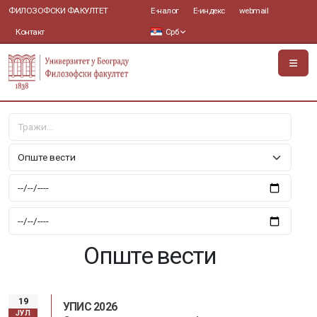
ФИЛОЗОФСКИ ФАКУЛТЕТ
Е-налог
Е-индекс
webmail
Контакт
Срб
Опште вести
19
УПИС 2026
ЈУЛ