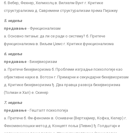
б. Вебер, Фехнер, Хелмхолц в. Вилхелм Вунт г. Критике
структурализма д. Савремени структурализам према Пијажеу
5. недеља
предавање
- Функционализам
а. Основно питање: да ли се ради о систему? б. Претече
функционализма в. Виљем Џемс г. Критике функционализма
6. недеља
предавање
- Бихејвиоризам
а. Претече бихејвиоризма б. Проблеми изградње психологије као
објективне науке в. Вотсон г. Примарни и секундарни бихејвиоризам
д. Критике бихејвиоризма ђ. Два правца развоја бихејвиоризма
(Толман и Хал) е. Скинер
7. недеља
предавање
- Гешталт психологија
а. Претече б. Фи-феномен в. Оснивачи (Вертхајмер, Кофка, Келер) г.
Феноменолошки метод д. Концепт поља (Левин) ђ. Голдштајн и