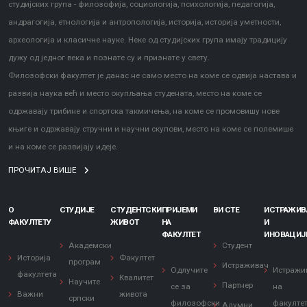
студијских група - филозофија, социологија, психологија, педагогија,
андрагогија, етнологија и антропологија, историја, историја уметности,
археологија и класичне науке. Неке од студијских група имају традицију
дужу од једног века и познате су и признате у свету.
Филозофски факултет је данас не само место на коме се одвија настава и
развија наука већ и место окупљања студената, место на коме се
одржавају трибине и спортска такмичења, на коме се промовишу нове
књиге и одржавају стручни и научни скупови, место на коме се полемише
и на коме се развијају идеје.
ПРОЧИТАЈ ВИШЕ
О
СТУДИЈЕ
СТУДЕНТСКИ
ПРИЈЕМИ
ВИ СТЕ
ИСТРАЖИ
ФАКУЛТЕТУ
ЖИВОТ
НА
И
ФАКУЛТЕТ
ИНОВАЦИЈ
Академски
Студент
Историја
Факултет
програм
Истраживач
Одлучите
Истражи
факултета
Квалитет
Научите
Партнер
се за
на
Важни
живота
српски
филозофски
факулте
Алумни