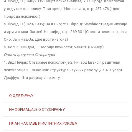
4. Фројд, С.(1940/2006: Нацрт психоанализе; У: С. Фројд. Комплетан
увод у психоанализу. Подгорица: Нова књига, стр. 457-476 (I део:
Природа психичког)
5. Фројд, С.(1923/1986): Ја и Оно; У: С. Фројд: Будућност једне илузије
и други списи. Загреб: Напријед, стр. 269-301 (Свест и несвесно, Ја и
Оно, Ја и Над-Ја, Две врсте нагона)
6. Хол, K. Линдзи, Г.: Теорије личности; 598-628 (Скинер)
Општа допунска Литература
1. Вид Печјак: Стварање психологије 2. Ричард Еванс: Градитељи
психологије 3. Томас Кун: Структура научних револуција 4. Хјуберт
Драјфус: Шта рачунари не могу
О ОДЕЉЕЊУ
ИНФОРМАЦИЈЕ О СТУДИРАЊУ
ПЛАН НАСТАВЕ И ИСПИТНИХ РОКОВА