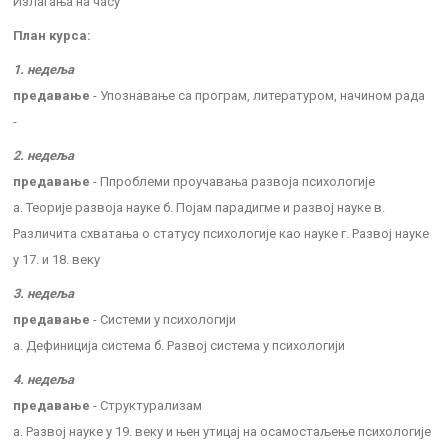
Излагања на часу
План курса:
1. недеља
предавање
- Упознавање са програм, литературом, начином рада
-
2. недеља
предавање
- Ппроблеми проучавања развоја психологије
а. Теорије развоја науке б. Појам парадигме и развој науке в.
Различита схватања о статусу психологије као науке г. Развој науке
у 17. и 18. веку
3. недеља
предавање
- Системи у психологији
а. Дефиниција система б. Развој система у психологији
4. недеља
предавање
- Структурализам
а. Развој науке у 19. веку и њен утицај на осамостаљење психологије