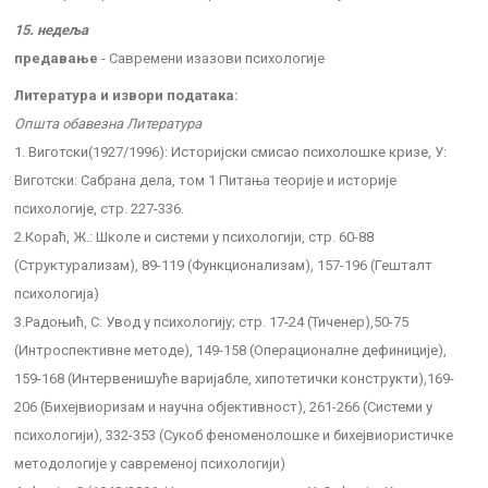
15. недеља
предавање
- Савремени изазови психологије
Литература и извори података:
Општа обавезна Литература
1. Виготски(1927/1996): Историјски смисао психолошке кризе, У:
Виготски: Сабрана дела, том 1 Питања теорије и историје
психологије, стр. 227-336.
2.Кораћ, Ж.: Школе и системи у психологији, стр. 60-88
(Структурализам), 89-119 (Функционализам), 157-196 (Гешталт
психологија)
3.Радоњић, С: Увод у психологију; стр. 17-24 (Тиченер),50-75
(Интроспективне методе), 149-158 (Операционалне дефиниције),
159-168 (Интервенишуће варијабле, хипотетички конструкти),169-
206 (Бихејвиоризам и научна објективност), 261-266 (Системи у
психологији), 332-353 (Сукоб феноменолошке и бихејвиористичке
методологије у савременој психологији)