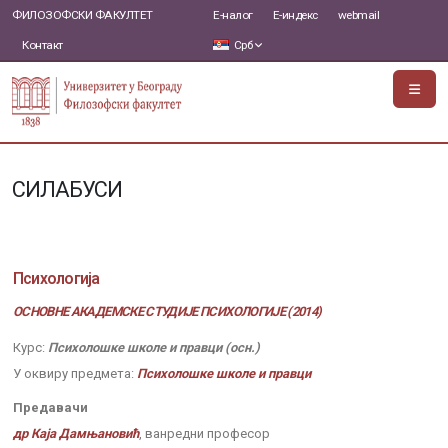
ФИЛОЗОФСКИ ФАКУЛТЕТ
Е-налог
Е-индекс
webmail
Контакт
Срб
СИЛАБУСИ
Психологија
ОСНОВНЕ АКАДЕМСКЕ СТУДИЈЕ ПСИХОЛОГИЈЕ (2014)
Курс:
Психолошке школе и правци (осн.)
У оквиру предмета:
Психолошке школе и правци
Предавачи
др Каја Дамњановић
, ванредни професор