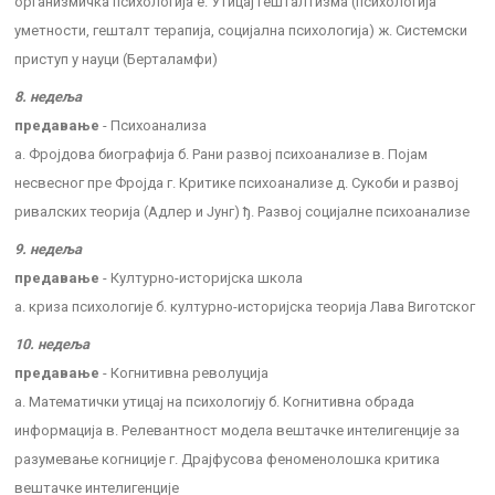
организмичка психологија е. Утицај гешталтизма (психологија
уметности, гешталт терапија, социјална психологија) ж. Системски
приступ у науци (Берталамфи)
8. недеља
предавање
- Психоанализа
а. Фројдова биографија б. Рани развој психоанализе в. Појам
несвесног пре Фројда г. Критике психоанализе д. Сукоби и развој
ривалских теорија (Адлер и Јунг) ђ. Развој социјалне психоанализе
9. недеља
предавање
- Културно-историјска школа
а. криза психологије б. културно-историјска теорија Лава Виготског
10. недеља
предавање
- Когнитивна револуција
а. Математички утицај на психологију б. Когнитивна обрада
информација в. Релевантност модела вештачке интелигенције за
разумевање когниције г. Драјфусова феноменолошка критика
вештачке интелигенције