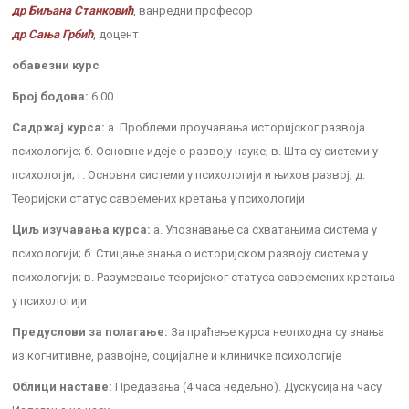
др Биљана Станковић
, ванредни професор
др Сања Грбић
, доцент
обавезни курс
Број бодова:
6.00
Садржај курса:
а. Проблеми проучавања историјског развоја
психологије; б. Основне идеје о развоју науке; в. Шта су системи у
психологји; г. Основни системи у психологији и њихов развој; д.
Теоријски статус савремених кретања у психологији
Циљ изучавања курса:
а. Упознавање са схватањима система у
психологији; б. Стицање знања о историјском развоју система у
психологији; в. Разумевање теоријског статуса савремених кретања
у психологији
Предуслови за полагање:
За праћење курса неопходна су знања
из когнитивне, развојне, социјалне и клиничке психологије
Облици наставе:
Предавања (4 часа недељно). Дускусија на часу