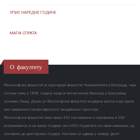
УПИС НАРЕДНЕ ГОДИНЕ
МАПА СПРАТА
О факултету
Филозофски факултет је најстарији факултет Универзитета у Београду, чији
почеци сежу у 1838. годину када је актом кнеза Милоша у Крагујевцу
основан Лицеј. Данас је Филозофски факултет модерна школа која прати
све савремене токове европског академског простора.
Филозофски факултет има преко 250 наставника и сарадника и 200
истраживача, а на њему студира око 6000 студената на свим нивоима, од
основних до докторских студија. Настава се одвија у оквиру десет