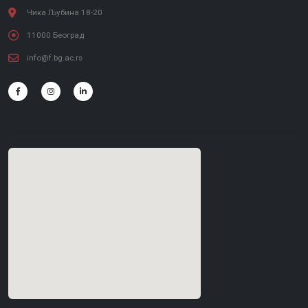
Чика Љубина 18-20
11000 Београд
info@f.bg.ac.rs