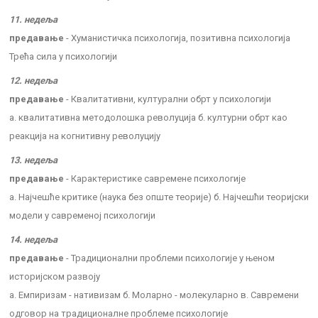
11. недеља
предавање
- Хуманистичка психологија, позитивна психологија
Трећа сила у психологији
12. недеља
предавање
- Квалитативни, културални обрт у психологији
а. квалитативна методолошка револуција б. културни обрт као
реакција на когнитивну револуцију
13. недеља
предавање
- Карактеристике савремене психологије
а. Најчешће критике (наука без опште теорије) б. Најчешћи теоријски
модели у савременој психологији
14. недеља
предавање
- Традиционални проблеми психологије у њеном
историјском развоју
а. Емпиризам - нативизам б. Моларно - молекуларно в. Савремени
одговор на традиционалне проблеме психологије