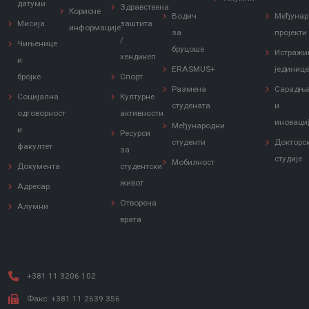
датуми
Здравствена
Корисне
Водич
Међунар
Мисија
заштита
информације
за
пројекти
/
Чињенице
бруцоше
Истражи
хендикеп
и
ERASMUS+
јединиц
бројке
Спорт
Размена
Сарадњ
Социјална
Културне
студената
и
одговорност
активности
иноваци
Међународни
и
Ресурси
студенти
Докторс
факултет
за
студије
Мобилност
Документа
студентски
живот
Адресар
Отворена
Алумни
врата
+381 11 3206 102
Факс: +381 11 2639 356