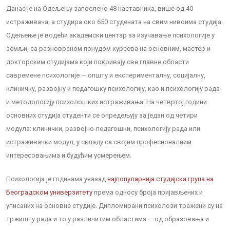
Данас је на Одељењу запослено 48 наставника, више од 40
истраживача, а студира око 650 студената на свим нивоима студија.
Одељење је водећи академски центар за изучавање психологије у
земљи, са разноврсном понудом курсева на основним, мастер и
докторским студијама који покривају све главне области
савремене психологије — општу и експерименталну, социјалну,
клиничку, развојну и педагошку психологију, као и психологију рада
и методологију психолошких истраживања. На четвртој години
основних студија студенти се опредељују за један од четири
модула: клинички, развојно-педагошки, психологију рада или
истраживачки модул, у складу са својим професионалним
интересовањима и будућим усмерењем.
Психологија је годинама уназад
најпопуларнија студијска група на
Београдском универзитету
према односу броја пријављених и
уписаних на основне студије. Дипломирани психолози тражени су на
тржишту рада и то у различитим областима — од образовања и