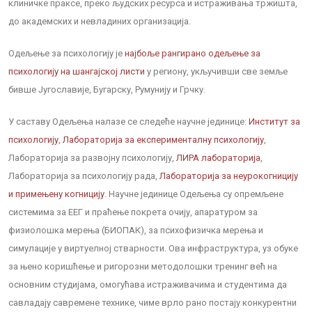
клиничке праксе, преко људских ресурса и истраживања тржишта,
до академских и невладиних организација.
Одељење за психологију је
најбоље рангирано одељење за
психологију на шангајској листи
у региону, укључивши све земље
бивше Југославије, Бугарску, Румунију и Грчку.
У саставу Одељења налазе се следеће научне јединице:
Институт за
психологију
,
Лабораторија за експерименталну психологију
,
Лабораторија за развојну психологију,
ЛИРА лабораторија
,
Лабораторија за психологију рада,
Лабораторија за неурокогницију
и примењену когницију
. Научне јединице Одељења су опремљене
системима за ЕЕГ и праћење покрета очију, апаратуром за
физиолошка мерења (БИОПАК), за психофизичка мерења и
симулације у виртуелној стварности. Ова инфраструктура, уз обуке
за њено коришћење и ригорозни методолошки тренинг већ на
основним студијама, омогућава истраживачима и студентима да
савладају савремене технике, чиме врло рано постају конкурентни