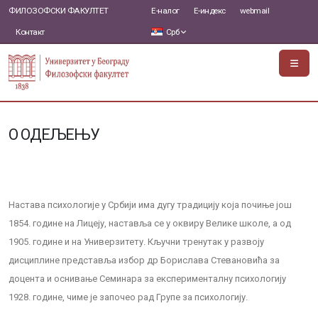
ФИЛОЗОФСКИ ФАКУЛТЕТ
Е-налог
Е-индекс
webmail
Контакт
Срб
О ОДЕЉЕЊУ
Настава психологије у Србији има дугу традицију која почиње још
1854. године на Лицеју, наставља се у оквиру Велике школе, а од
1905. године и на Универзитету. Кључни тренутак у развоју
дисциплине представља избор др Борислава Стевановића за
доцента и оснивање Семинара за експерименталну психологију
1928. године, чиме је започео рад Групе за психологију.