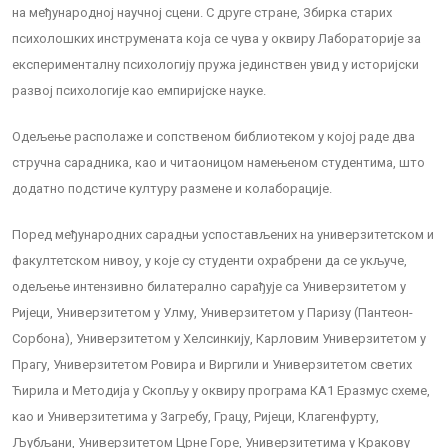
на међународној научној сцени. С друге стране, Збирка старих
психолошких инструмената која се чува у оквиру Лабораторије за
експерименталну психологију пружа јединствен увид у историјски
развој психологије као емпиријске науке.
Одељење располаже и сопственом библиотеком у којој раде два
стручна сарадника, као и читаоницом намењеном студентима, што
додатно подстиче културу размене и колаборације.
Поред међународних сарадњи успостављених на универзитетском и
факултетском нивоу, у које су студенти охрабрени да се укључе,
одељење интензивно билатерално сарађује са Универзитетом у
Ријеци, Универзитетом у Улму, Универзитетом у Паризу (Пантеон-
Сорбона), Универзитетом у Хелсинкију, Карловим Универзитетом у
Прагу, Универзитетом Ровира и Виргили и Универзитетом светих
Ћирила и Методија у Скопљу у оквиру програма КА1 Еразмус схеме,
као и Универзитетима у Загребу, Грацу, Ријеци, Клагенфурту,
Љубљани, Универзитетом Црне Горе, Универзитетима у Кракову