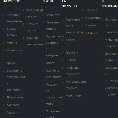
ФАКУЛТЕТУ
ЖИВОТ
НА
И
ФАКУЛТЕТ
ИНОВАЦИЈ
Академски
Студент
Историја
Факултет
програм
Истраживач
Одлучите
Истражи
факултета
Квалитет
Научите
Партнер
се за
на
Важни
живота
српски
филозофски
факулте
Алумни
датуми
Здравствена
Корисне
Водич
Међунар
Мисија
заштита
информације
за
пројекти
/
Чињенице
бруцоше
Истражи
хендикеп
и
ERASMUS+
јединиц
бројке
Спорт
Размена
Сарадњ
Социјална
Културне
студената
и
одговорност
активности
иноваци
Међународни
и
Ресурси
студенти
Докторс
факултет
за
студије
Мобилност
Документа
студентски
живот
Адресар
Отворена
Алумни
врата