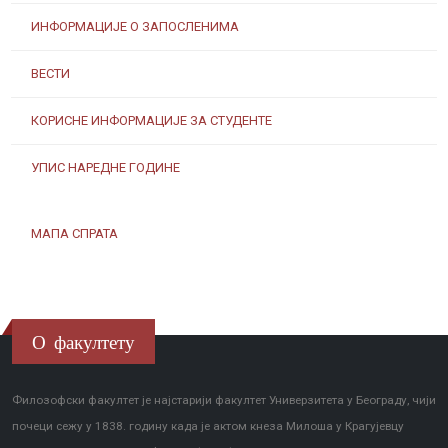
ИНФОРМАЦИЈЕ О ЗАПОСЛЕНИМА
ВЕСТИ
КОРИСНЕ ИНФОРМАЦИЈЕ ЗА СТУДЕНТЕ
УПИС НАРЕДНЕ ГОДИНЕ
МАПА СПРАТА
О факултету
Филозофски факултет је најстарији факултет Универзитета у Београду, чији
почеци сежу у 1838. годину када је актом кнеза Милоша у Крагујевцу