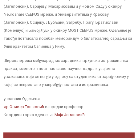
(Јагелонски), Сарајеву, Масариковим и у Новом Саду у оквиру
Neuroshare CEEPUS мреже, и Универзитетима у Кракову
(Јагелонски), Осијеку, Љубљани, Загребу, Прагу, Братислави
(Комениус) и Бањој Луци у оквиру MOST CEEPUS мреже. Одељење је
такође потписало посебан меморандум о билатералној сарадњи са
Универзитетом Сапиенца у Риму.
Широка мрежа међународних сарадника, врхунска истраживачка
пракса, компетентност наставно-научног кадра и узајамно
уважавање које се негује у односу са студентима стварају климу у
којој се непрестано унапређују настава и истраживања.
управник Одељења
др Оливер Тошковић
ванредни професор
Координаторка одељења:
Маја Јовановић
.