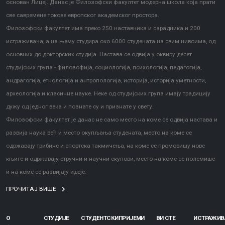
основан Лицеј. Данас је Филозофски факултет модерна школа која прати
све савремене токове европског академског простора.
Филозофски факултет има преко 250 наставника и сарадника и 200
истраживача, а на њему студира око 6000 студената на свим нивоима, од
основних до докторских студија. Настава се одвија у оквиру десет
студијских група - филозофија, социологија, психологија, педагогија,
андрагогија, етнологија и антропологија, историја, историја уметности,
археологија и класичне науке. Неке од студијских група имају традицију
дужу од једног века и познате су и признате у свету.
Филозофски факултет је данас не само место на коме се одвија настава и
развија наука већ и место окупљања студената, место на коме се
одржавају трибине и спортска такмичења, на коме се промовишу нове
књиге и одржавају стручни и научни скупови, место на коме се полемише
и на коме се развијају идеје.
ПРОЧИТАЈ ВИШЕ
О
СТУДИЈЕ
СТУДЕНТСКИ
ПРИЈЕМИ
ВИ СТЕ
ИСТРАЖИ