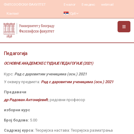
ФИЛОЗОФСКИ ФАКУЛТЕТ
Е-налог
Е-индекс
webmail
Контакт
Срб
Педагогија
ОСНОВНЕ АКАДЕМСКЕ СТУДИЈЕ ПЕДАГОГИЈЕ (2021)
Курс:
Рад с даровитим ученицима (осн.) 2021
У оквиру предмета:
Рад с даровитим ученицима (осн.) 2021
Предавачи
др Радован Антонијевић
, редовни професор
изборни курс
Број бодова:
5.00
Садржај курса:
Теоријска настава: Теоријска разматрања