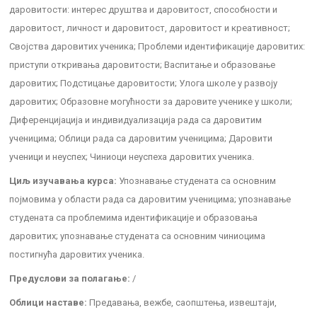
даровитости: интерес друштва и даровитост, способности и
даровитост, личност и даровитост, даровитост и креативност;
Својства даровитих ученика; Проблеми идентификације даровитих:
приступи откривања даровитости; Васпитање и образовање
даровитих; Подстицање даровитости; Улога школе у развоју
даровитих; Образовне могућности за даровите ученике у школи;
Диференцијација и индивидуализација рада са даровитим
ученицима; Облици рада са даровитим ученицима; Даровити
ученици и неуспех; Чиниоци неуспеха даровитих ученика.
Циљ изучавања курса:
Упознавање студената са основним
појмовима у области рада са даровитим ученицима; упознавање
студената са проблемима идентификације и образовања
даровитих; упознавање студената са основним чиниоцима
постигнућа даровитих ученика.
Предуслови за полагање:
/
Облици наставе:
Предавања, вежбе, саопштења, извештаји,