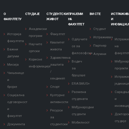
О
СТУДИЈЕ
СТУДЕНТСКИ
ПРИЈЕМИ
ВИ СТЕ
ИСТРАЖИ
ФАКУЛТЕТУ
ЖИВОТ
НА
И
ФАКУЛТЕТ
ИНОВАЦИЈ
Академски
Студент
Историја
Факултет
програм
Истраживач
Одлучите
Истражи
факултета
Квалитет
Научите
Партнер
се за
на
Важни
живота
српски
филозофски
факулте
Алумни
датуми
Здравствена
Корисне
Водич
Међунар
Мисија
заштита
информације
за
пројекти
/
Чињенице
бруцоше
Истражи
хендикеп
и
ERASMUS+
јединиц
бројке
Спорт
Размена
Сарадњ
Социјална
Културне
студената
и
одговорност
активности
иноваци
Међународни
и
Ресурси
студенти
Докторс
факултет
за
студије
Мобилност
Документа
студентски