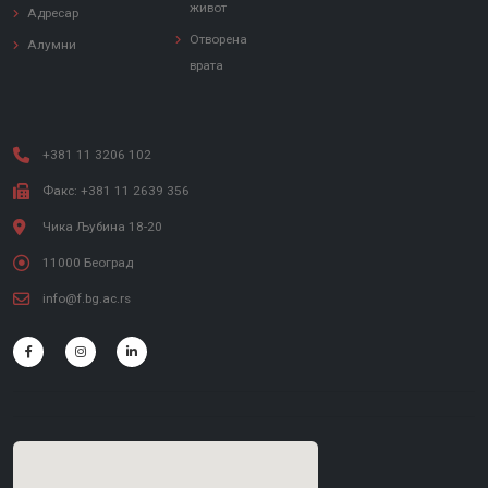
живот
Адресар
Отворена
Алумни
врата
+381 11 3206 102
Факс: +381 11 2639 356
Чика Љубина 18-20
11000 Београд
info@f.bg.ac.rs