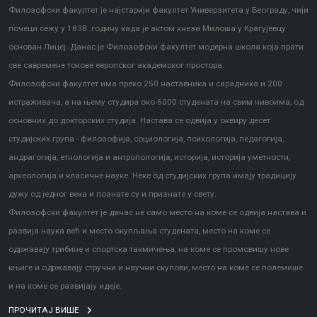
Филозофски факултет је најстарији факултет Универзитета у Београду, чији
почеци сежу у 1838. годину када је актом кнеза Милоша у Крагујевцу
основан Лицеј. Данас је Филозофски факултет модерна школа која прати
све савремене токове европског академског простора.
Филозофски факултет има преко 250 наставника и сарадника и 200
истраживача, а на њему студира око 6000 студената на свим нивоима, од
основних до докторских студија. Настава се одвија у оквиру десет
студијских група - филозофија, социологија, психологија, педагогија,
андрагогија, етнологија и антропологија, историја, историја уметности,
археологија и класичне науке. Неке од студијских група имају традицију
дужу од једног века и познате су и признате у свету.
Филозофски факултет је данас не само место на коме се одвија настава и
развија наука већ и место окупљања студената, место на коме се
одржавају трибине и спортска такмичења, на коме се промовишу нове
књиге и одржавају стручни и научни скупови, место на коме се полемише
и на коме се развијају идеје.
ПРОЧИТАЈ ВИШЕ