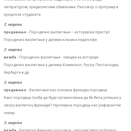
литературом, предиспитним обавезама. Разговор о програму и
предлози студената
2. недеља
предавање
- Породично васпитање – историјски приступ
Породично васпитање у делима класика педагогије
2. недеља
вежбе
- Породично васпитање - лекције из историје
Породично васпитање у делима Коменског, Русоа, Песталоција,
Хербарта и др.
3. недеља
предавање
- Васпитање као основна функција породице
Како породица треба да буде организована да би била успешна у
својој васпитној функцији? Нуклеарна породица као референтни
оквир.
3. недеља
вежбе
- Васпитна функција породице - перспектива глобалног