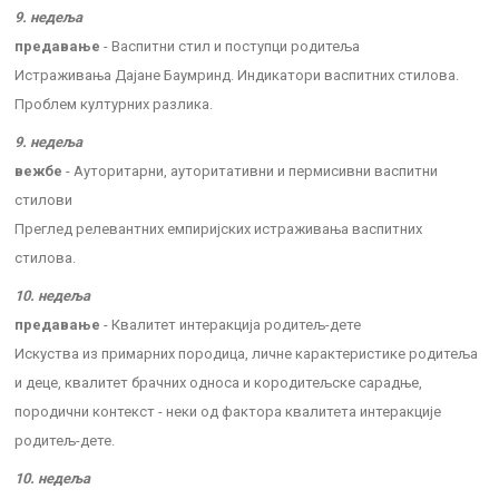
9. недеља
предавање
- Васпитни стил и поступци родитеља
Истраживања Дајане Баумринд. Индикатори васпитних стилова.
Проблем културних разлика.
9. недеља
вежбе
- Ауторитарни, ауторитативни и пермисивни васпитни
стилови
Преглед релевантних емпиријских истраживања васпитних
стилова.
10. недеља
предавање
- Квалитет интеракција родитељ-дете
Искуства из примарних породица, личне карактеристике родитеља
и деце, квалитет брачних односа и кородитељске сарадње,
породични контекст - неки од фактора квалитета интеракције
родитељ-дете.
10. недеља