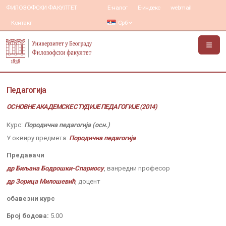
ФИЛОЗОФСКИ ФАКУЛТЕТ
Е-налог
Е-индекс
webmail
Контакт
Срб
Педагогија
ОСНОВНЕ АКАДЕМСКЕ СТУДИЈЕ ПЕДАГОГИЈЕ (2014)
Курс:
Породична педагогија (осн.)
У оквиру предмета:
Породична педагогија
Предавачи
др Биљана Бодрошки-Спариосу
, ванредни професор
др Зорица Милошевић
, доцент
обавезни курс
Број бодова:
5.00