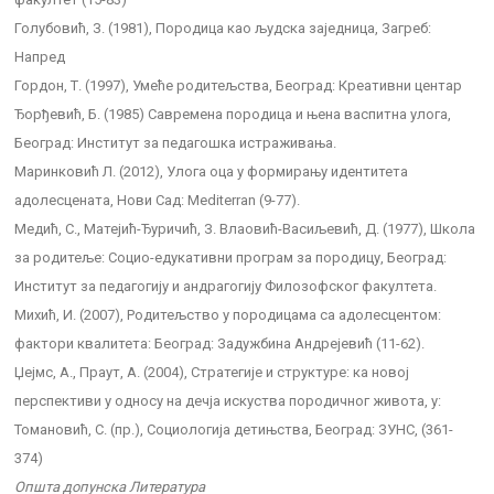
Голубовић, З. (1981), Породица као људска заједница, Загреб:
Напред
Гордон, Т. (1997), Умеће родитељства, Београд: Креативни центар
Ђорђевић, Б. (1985) Савремена породица и њена васпитна улога,
Београд: Институт за педагошка истраживања.
Маринковић Л. (2012), Улога оца у формирању идентитета
адолесцената, Нови Сад: Mediterran (9-77).
Медић, С., Матејић-Ђуричић, З. Влаовић-Васиљевић, Д. (1977), Школа
за родитеље: Социо-едукативни програм за породицу, Београд:
Институт за педагогију и андрагогију Филозофског факултета.
Михић, И. (2007), Родитељство у породицама са адолесцентом:
фактори квалитета: Београд: Задужбина Андрејевић (11-62).
Џејмс, А., Праут, А. (2004), Стратегије и структуре: ка новој
перспективи у односу на дечја искуства породичног живота, у:
Томановић, С. (пр.), Социологија детињства, Београд: ЗУНС, (361-
374)
Општа допунска Литература