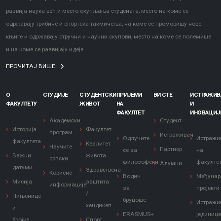
развија наука већ и место окупљања студената, место на коме се
одржавају трибине и спортска такмичења, на коме се промовишу нове
књиге и одржавају стручни и научни скупови, место на коме се полемише
и на коме се развијају идеје.
ПРОЧИТАЈ ВИШЕ
О
СТУДИЈЕ
СТУДЕНТСКИ
ПРИЈЕМИ
ВИ СТЕ
ИСТРАЖИ
ФАКУЛТЕТУ
ЖИВОТ
НА
И
ФАКУЛТЕТ
ИНОВАЦИЈ
Академски
Студент
Историја
Факултет
програм
Истраживач
Одлучите
Истражи
факултета
Квалитет
Научите
Партнер
се за
на
Важни
живота
српски
филозофски
факулте
Алумни
датуми
Здравствена
Корисне
Водич
Међунар
Мисија
заштита
информације
за
пројекти
/
Чињенице
бруцоше
Истражи
хендикеп
и
ERASMUS+
јединиц
бројке
Спорт