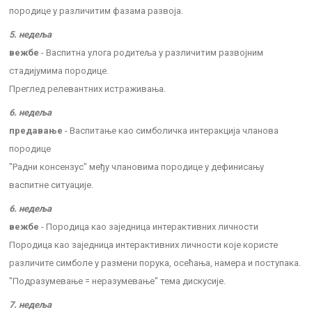
породице у различитим фазама развоја.
5. недеља
вежбе
- Васпитна улога родитеља у различитим развојним
стадијумима породице.
Преглед релевантних истраживања.
6. недеља
предавање
- Васпитање као симболичка интеракција чланова
породице
"Радни консензус" међу члановима породице у дефинисању
васпитне ситуације.
6. недеља
вежбе
- Породица као заједница интерактивних личности
Породица као заједница интерактивних личности које користе
различите симболе у размени порука, осећања, намера и поступака.
"Подразумевање = неразумевање" тема дискусије.
7. недеља