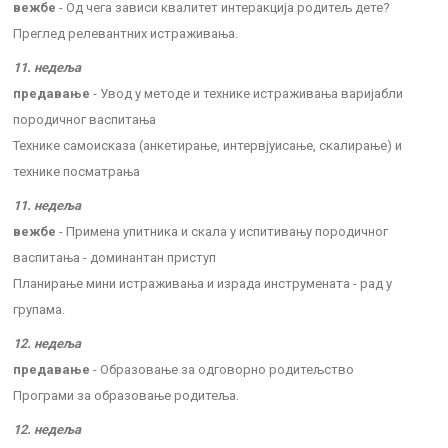
вежбе
- Од чега зависи квалитет интеракција родитељ дете?
Преглед релевантних истраживања.
11. недеља
предавање
- Увод у методе и технике истраживања варијабли
породичног васпитања
Технике самоисказа (анкетирање, интервјуисање, скалирање) и
технике посматрања
11. недеља
вежбе
- Примена упитника и скала у испитивању породичног
васпитања - доминантан приступ
Планирање мини истраживања и израда инструмената - рад у
групама.
12. недеља
предавање
- Образовање за одговорно родитељство
Програми за образовање родитеља.
12. недеља