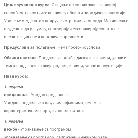
Циљ изучавања курса:
Стицање основних знања и развој
способности критичке анализе у области породичне педагогије.
Увођење студената у подручје истраживачког рада. Мотивисање
студената да разумеју, евалуирају и експлицирају сопствене
васпитне циљеве и породичне вредности.
Предуслови за полагање:
Нема посебних услова
Облици наставе:
Предавања, вежбе, дискусије, индивидуални и
тимски рад, презентације радова, индивидуалне консултације.
План курса:
1. недеља
предавање
- Уводно предавање
Уводно предавање о кључним појмовима, темама и
карактеристикама породичног васпитања
1. недеља
вежбе
- Упознавање са програмом
Упознавање са програмом, садржајем и начином рада,