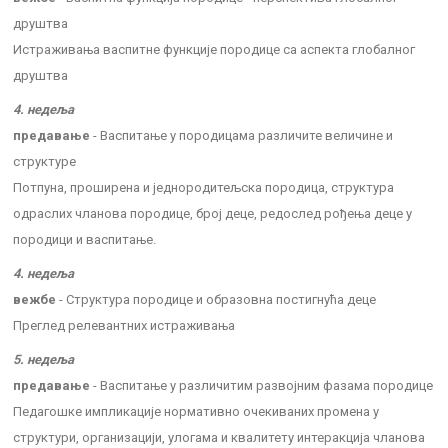
друштва
Истраживања васпитне функције породице са аспекта глобалног
друштва
4. недеља
предавање
- Васпитање у породицама различите величине и
структуре
Потпуна, проширена и једнородитељска породица, структура
одраслих чланова породице, број деце, редослед рођења деце у
породици и васпитање.
4. недеља
вежбе
- Структура породице и образовна постигнућа деце
Преглед релевантних истраживања
5. недеља
предавање
- Васпитање у различитим развојним фазама породице
Педагошке импликације нормативно очекиваних промена у
структури, организацији, улогама и квалитету интеракција чланова