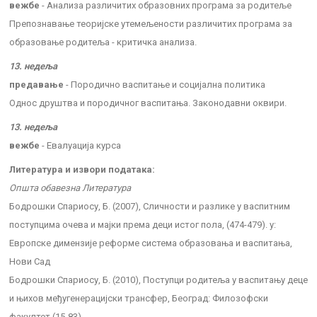
вежбе
- Анализа различитих образовних програма за родитеље
Препознавање теоријске утемељености различитих програма за
образовање родитеља - критичка анализа.
13. недеља
предавање
- Породично васпитање и социјална политика
Однос друштва и породичног васпитања. Законодавни оквири.
13. недеља
вежбе
- Евалуација курса
Литература и извори података:
Општа обавезна Литература
Бодрошки Спариосу, Б. (2007), Сличности и разлике у васпитним
поступцима очева и мајки према деци истог пола, (474-479). у:
Европске димензије реформе система образовања и васпитања,
Нови Сад
Бодрошки Спариосу, Б. (2010), Поступци родитеља у васпитању деце
и њихов међугенерацијски трансфер, Београд: Филозофски
факултет (15-83)