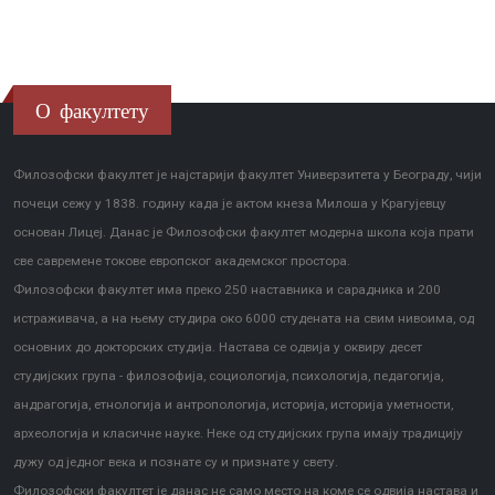
О факултету
Филозофски факултет је најстарији факултет Универзитета у Београду, чији
почеци сежу у 1838. годину када је актом кнеза Милоша у Крагујевцу
основан Лицеј. Данас је Филозофски факултет модерна школа која прати
све савремене токове европског академског простора.
Филозофски факултет има преко 250 наставника и сарадника и 200
истраживача, а на њему студира око 6000 студената на свим нивоима, од
основних до докторских студија. Настава се одвија у оквиру десет
студијских група - филозофија, социологија, психологија, педагогија,
андрагогија, етнологија и антропологија, историја, историја уметности,
археологија и класичне науке. Неке од студијских група имају традицију
дужу од једног века и познате су и признате у свету.
Филозофски факултет је данас не само место на коме се одвија настава и