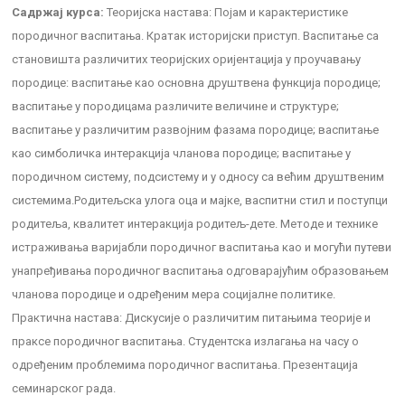
Садржај курса:
Теоријска настава: Појам и карактеристике
породичног васпитања. Кратак историјски приступ. Васпитање са
становишта различитих теоријских оријентација у проучавању
породице: васпитање као основна друштвена функција породице;
васпитање у породицама различите величине и структуре;
васпитање у различитим развојним фазама породице; васпитање
као симболичка интеракција чланова породице; васпитање у
породичном систему, подсистему и у односу са већим друштвеним
системима.Родитељска улога оца и мајке, васпитни стил и поступци
родитеља, квалитет интеракција родитељ-дете. Методе и технике
истраживања варијабли породичног васпитања као и могући путеви
унапређивања породичног васпитања одговарајућим образовањем
чланова породице и одређеним мера социјалне политике.
Практична настава: Дискусије о различитим питањима теорије и
праксе породичног васпитања. Студентска излагања на часу о
одређеним проблемима породичног васпитања. Презентација
семинарског рада.