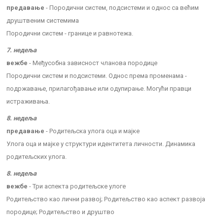
предавање
- Породични систем, подсистеми и однос са већим
друштвеним системима
Породични систем - границе и равнотежа.
7. недеља
вежбе
- Међусобна зависност чланова породице
Породични систем и подсистеми. Однос према променама -
подржавање, прилагођавање или одупирање. Могући правци
истраживања.
8. недеља
предавање
- Родитељска улога оца и мајке
Улога оца и мајке у структури идентитета личности. Динамика
родитељских улога.
8. недеља
вежбе
- Три аспекта родитељске улоге
Родитељство као лични развој; Родитељство као аспект развоја
породице; Родитељство и друштво