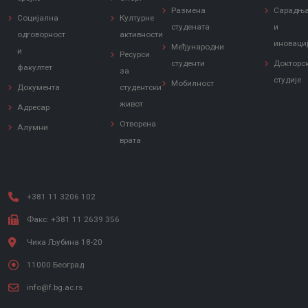
Размена
Сарадњ
Социјална
Културне
студената
и
одговорност
активности
иноваци
Међународни
и
Ресурси
студенти
Докторс
факултет
за
студије
Мобилност
Документа
студентски
живот
Адресар
Отворена
Алумни
врата
+381 11 3206 102
Факс: +381 11 2639 356
Чика Љубина 18-20
11000 Београд
info@f.bg.ac.rs