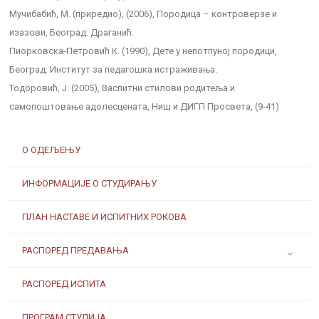
Мучибабић, М. (приредио), (2006), Породица – контроверзе и
изазови, Београд: Драганић.
Пиорковска-Петровић К. (1990), Дете у непотпуној породици,
Београд: Институт за педагошка истраживања.
Тодоровић, Ј. (2005), Васпитни стилови родитеља и
самопоштовање адолесцената, Ниш и ДИГП Просвета, (9-41)
О ОДЕЉЕЊУ
ИНФОРМАЦИЈЕ О СТУДИРАЊУ
ПЛАН НАСТАВЕ И ИСПИТНИХ РОКОВА
РАСПОРЕД ПРЕДАВАЊА
РАСПОРЕД ИСПИТА
ПРОГРАМ СТУДИЈА