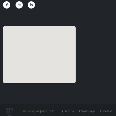
Филозофски факултет ©
Питања
Мапа сајта
Контакт