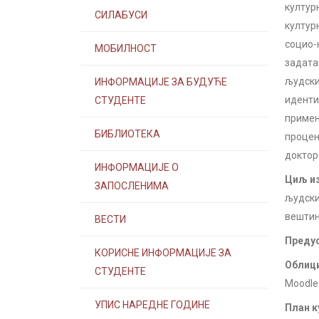
култур
СИЛАБУСИ
култур
социо-
МОБИЛНОСТ
задата
људски
ИНФОРМАЦИЈЕ ЗА БУДУЋЕ
иденти
СТУДЕНТЕ
примен
БИБЛИОТЕКА
процен
доктор
ИНФОРМАЦИЈЕ О
Циљ из
ЗАПОСЛЕНИМА
људски
вештин
ВЕСТИ
Предус
КОРИСНЕ ИНФОРМАЦИЈЕ ЗА
Облици
СТУДЕНТЕ
Moodle:
УПИС НАРЕДНЕ ГОДИНЕ
План к