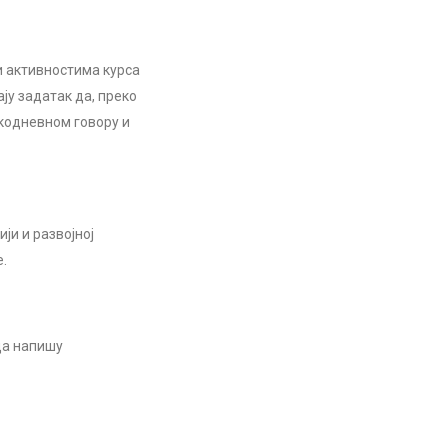
и активностима курса
ју задатак да, преко
акодневном говору и
ји и развојној
е.
да напишу