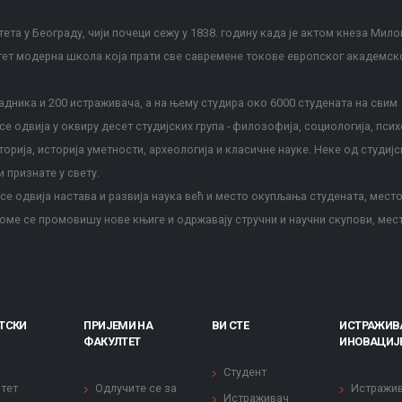
ета у Београду, чији почеци сежу у 1838. годину када је актом кнеза Мило
тет модерна школа која прати све савремене токове европског академск
дника и 200 истраживача, а на њему студира око 6000 студената на свим
е одвија у оквиру десет студијских група - филозофија, социологија, псих
сторија, историја уметности, археологија и класичне науке. Неке од студијс
и признате у свету.
е одвија настава и развија наука већ и место окупљања студената, место
оме се промовишу нове књиге и одржавају стручни и научни скупови, мес
ТСКИ
ПРИЈЕМИ НА
ВИ СТЕ
ИСТРАЖИВ
ФАКУЛТЕТ
ИНОВАЦИЈ
Студент
тет
Одлучите се за
Истражи
Истраживач