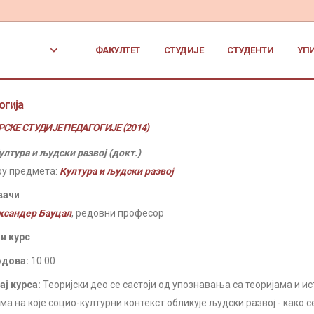
ФАКУЛТЕТ
СТУДИЈЕ
СТУДЕНТИ
УП
огија
СКЕ СТУДИЈЕ ПЕДАГОГИЈЕ (2014)
ултура и људски развој (докт.)
ру предмета:
Култура и људски развој
вачи
ксандер Бауцал
, редовни професор
и курс
одова:
10.00
ј курса:
Теоријски део се састоји од упознавања са теоријама и 
а на које социо-културни контекст обликује људски развој - како с