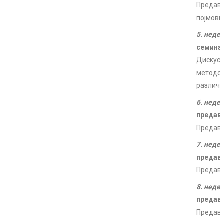
Предав
појмов
5. нед
семин
Дискус
методо
различ
6. нед
преда
Предав
7. нед
преда
Предав
8. нед
преда
Предав