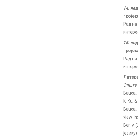
14. не
пројек
Рад на
интере
15. не
пројек
Рад на
интере
Литера
Општа 
Baucal, 
K. Ku, 
Baucal, 
view. I
Ber, V.
језику)