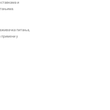
оставкама и
итањима.
траживачка питања,
 примени у