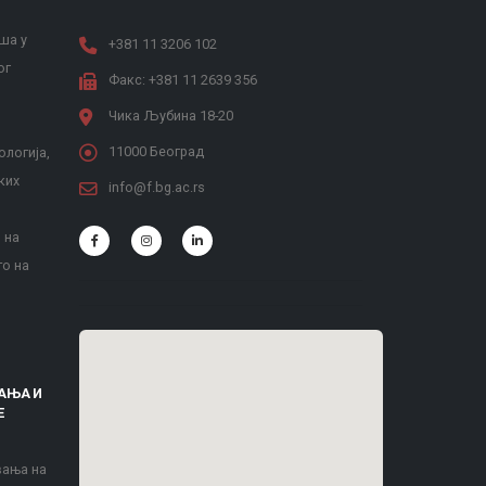
ша у
+381 11 3206 102
ог
Факс: +381 11 2639 356
Чика Љубина 18-20
11000 Београд
ологија,
ких
info@f.bg.ac.rs
 на
то на
АЊА И
Е
вања на