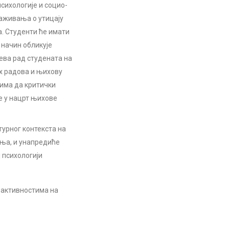
психологије и социо-
раживања о утицају
а. Студенти ће имати
 начин обликује
ева рад студената на
х радова и њихову
тима да критички
е у нацрт њихове
турног контекста на
ања, и унапредиће
 психологији
у активностима на