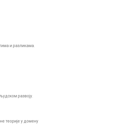
тима и разликама.
људском развоју.
не теорије у домену