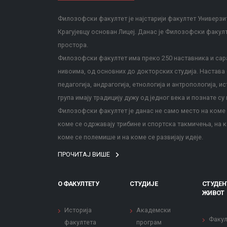
Филозофски факултет је најстарији факултет Универзит
Крагујевцу основан Лицеј. Данас је Филозофски факул
простора.
Филозофски факултет има преко 250 наставника и сара
нивоима, од основних до докторских студија. Настава с
педагогија, андрагогија, етнологија и антропологија, и
група имају традицију дужу од једног века и познате су 
Филозофски факултет је данас не само место на коме с
коме се одржавају трибине и спортска такмичења, на к
коме се полемише и на коме се развијају идеје.
ПРОЧИТАЈ ВИШЕ
О ФАКУЛТЕТУ
СТУДИЈЕ
СТУДЕН
ЖИВОТ
Историја
Академски
Факул
факултета
програм