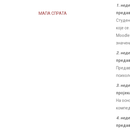
1. нед
преда
МАПА СПРАТА
Студен
које с
Moodle
значењ
2. нед
преда
Предав
психол
3. нед
пројек
На осн
компед
4. нед
преда