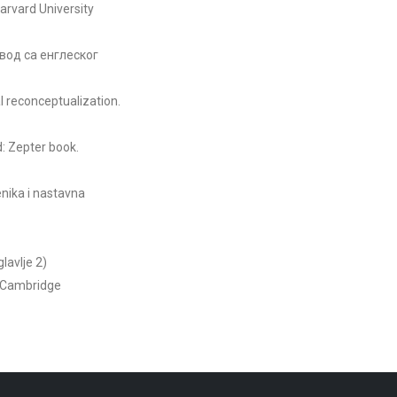
Harvard University
ревод са енглеског
l reconceptualization.
d: Zepter book.
enika i nastavna
lavlje 2)
he Cambridge