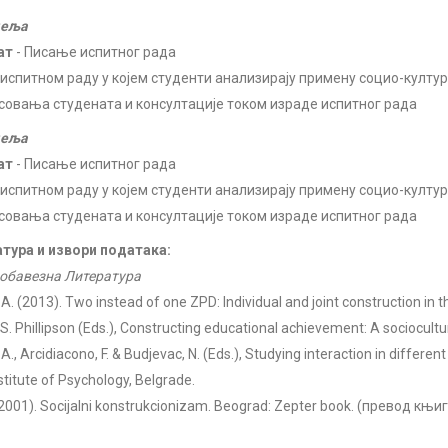
деља
ат
- Писање испитног рада
 испитном раду у којем студенти анализирају примену социо-култур
совања студената и консултације током израде испитног рада
деља
ат
- Писање испитног рада
 испитном раду у којем студенти анализирају примену социо-култур
совања студената и консултације током израде испитног рада
тура и извори података:
обавезна Литература
A. (2013). Two instead of one ZPD: Individual and joint construction in th
& S. Phillipson (Eds.), Constructing educational achievement: A sociocult
A., Arcidiacono, F. & Budjevac, N. (Eds.), Studying interaction in different
nstitute of Psychology, Belgrade.
 (2001). Socijalni konstrukcionizam. Beograd: Zepter book. (превод књ