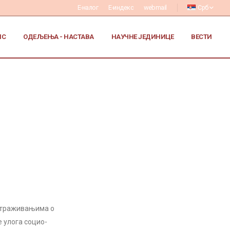
Е-налог
Е-индекс
webmail
Срб
ИС
ОДЕЉЕЊА - НАСТАВА
НАУЧНЕ ЈЕДИНИЦЕ
ВЕСТИ
истраживањима о
е улога социо-