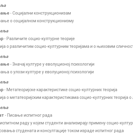
еља
вање
- Социјални конструкционизам
ање о социјалном конструкционизму
деља
ар
- Различите социо-културне теорије
ија о различитим социо-културним теоријама и о њиховим сличнос
деља
вање
- Значај културе у еволуционој психологији
ања о улози културе у еволуционој психологији
деља
ар
- Метатеоријске карактеристике социо-културних теорија
ија о метатеоријским карактеристикама социо-културних теорија о 
деља
ат
- Писање испитног рада
 испитном раду у којем студенти анализирају примену социо-култур
совања студената и консултације током израде испитног рада