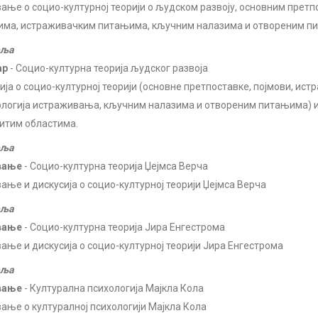
ање о социо-културној теорији о људском развоју, основним претп
има, истраживачким питањима, кључним налазима и отвореним п
еља
ар
- Социо-културна теорија људског развоја
ија о социо-културној теорији (основне претпоставке, појмови, ис
логија истраживања, кључним налазима и отвореним питањима) и
итим областима.
еља
вање
- Социо-културна теорија Џејмса Верча
ање и дискусија о социо-културној теорији Џејмса Верча
еља
вање
- Социо-културна теорија Јира Енгестрома
ање и дискусија о социо-културној теорији Јира Енгестрома
еља
вање
- Културална психологија Мајкла Кола
ање о културалној психологији Мајкла Кола