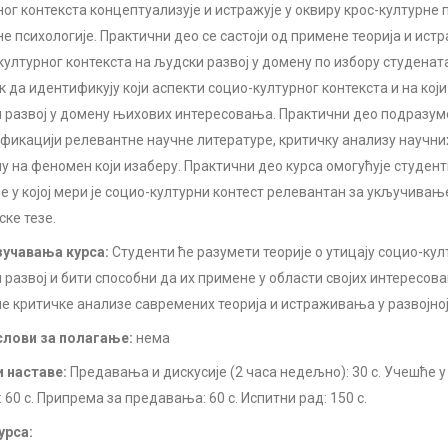
ног контекста концептуализује и истражује у оквиру крос-културне 
не психологије. Практични део се састоји од примене теорија и ист
културног контекста на људски развој у домену по избору студенат
к да идентификују који аспекти социо-културног контекста и на који
 развој у домену њихових интересовања. Практични део подразум
фикацији релевантне научне литературе, критичку анализу научни
у на феномен који изаберу. Практични део курса омогућује студен
е у којој мери је социо-културни контест релевантан за укључивањ
ске тезе.
учавања курса:
Студенти ће разумети теорије о утицају социо-кул
 развој и бити способни да их примене у области својих интересов
е критичке анализе савремених теорија и истраживања у развојној
лови за полагање:
нема
 наставе:
Предавања и дискусије (2 часа недељно): 30 с. Учешће 
 60 с. Припрема за предавања: 60 с. Испитни рад: 150 с.
урса: