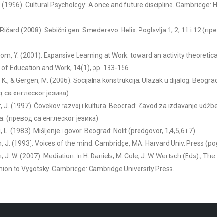
. (1996). Cultural Psychology: A once and future discipline. Cambridge: 
 Ričard (2008). Sebični gen. Smederevo: Helix. Poglavlja 1, 2, 11 i 12 (п
om, Y. (2001). Expansive Learning at Work: toward an activity theoretica
 of Education and Work, 14(1), pp. 133-156
 K., & Gergen, M. (2006). Socijalna konstrukcija: Ulazak u dijalog. Beogra
 са енглеског језика)
r, J. (1997). Čovekov razvoj i kultura. Beograd: Zavod za izdavanje udžb
a. (превод са енглеског језика)
, L. (1983). Mišljenje i govor. Beograd: Nolit (predgovor, 1,4,5,6 i 7)
, J. (1993). Voices of the mind. Cambridge, MA: Harvard Univ. Press (pog
, J. W. (2007). Mediation. In H. Daniels, M. Cole, J. W. Wertsch (Eds)., T
on to Vygotsky. Cambridge: Cambridge University Press.