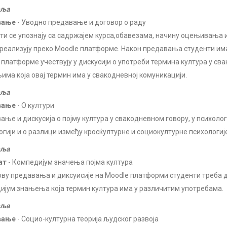
еља
вање
- Уводно предавање и договор о раду
ти се упознају са садржајем курса,обавезама, начину оцењивања 
е реализују преко Moodle платформе. Након предавања студенти има
 платформе учествују у дискусији о употреби термина култура у св
има која овај термин има у свакодневној комуникацији.
еља
вање
- О култури
ање и дискусија о појму култура у свакодневном говору, у психологи
огији и о разлици између кросќултурне и социокултурне психологиј
еља
ат
- Компедијум значења појма култура
ову предавања и диксуисије на Moodle платформи студенти треба 
ијум знањења која термин култура има у различитим употребама.
еља
вање
- Социо-културна теорија људског развоја