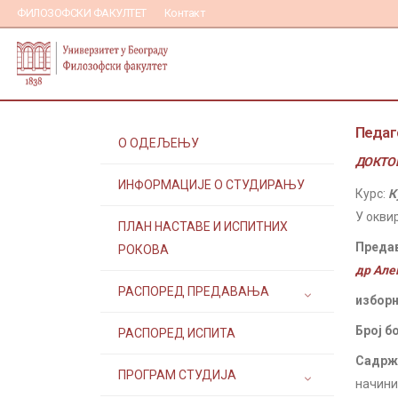
ФИЛОЗОФСКИ ФАКУЛТЕТ
Контакт
Педаг
О ОДЕЉЕЊУ
ДОКТОР
ИНФОРМАЦИЈЕ О СТУДИРАЊУ
Курс:
К
У окви
ПЛАН НАСТАВЕ И ИСПИТНИХ
Преда
РОКОВА
др Але
РАСПОРЕД ПРЕДАВАЊА
изборн
Број б
РАСПОРЕД ИСПИТА
Садржа
ПРОГРАМ СТУДИЈА
начиним