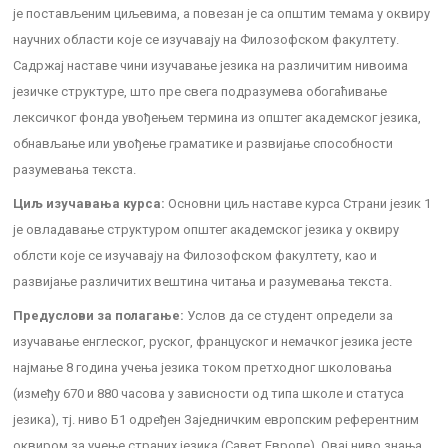
je постављеним циљевима, а повезан je са општим темама у оквиру
научних области које се изучавају на Филозофском факултету.
Садржај наставе чини изучавање језика на различитим нивоима
језичке структуре, што пре свега подразумева обогаћивање
лексичког фонда увођењем термина из општег академског језика,
обнављање или увођење граматике и развијање способности
разумевања текста.
Циљ изучавања курса:
Основни циљ наставе курса Страни језик 1
је овладавање структуром општег академског језика у оквиру
облсти које се изучавају на Филозофском факултету, као и
развијање различитих вештина читања и разумевања текста.
Предуслови за полагање:
Услов да се студент определи за
изучавање енглеског, руског, француског и немачког језика јесте
најмање 8 година учења језика током претходног школовања
(између 670 и 880 часова у зависности од типа школе и статуса
језика), тј. ниво Б1 одређен Заједничким европским референтним
оквиром за учење страних језика (Савет Европе). Овај ниво знања