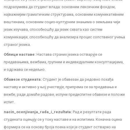
подразумева да студент влада: основним лексичким фондом,
најважнијим граматичким структурама, основним комуникативним
вештинама, основним социо-културним знањима о земљама чији
језик изучава, способношћу да језик схвата као систем
комуникације, способношћу да анализира процес сопственог учења
страног језика.
Облици наставе:
Настава страних језика остварује се
предавањима, вежбама, групним и индивидуалним консултацијама,
и одржава се недељно.
Обавезе студената:
Студент је обавезан да редовно похађа
наставу и активно у њој учествује, припрема се за предавања и
вежбе, ради домаће радове, испуни предиспитне обавезе и положи
испит.
nacin_ocenjivanja_rada_i_rezultata:
Рад и резултати рада
студената оцењују се у току наставе и на испитима. Коначна оцена
формира се на основу броја поена које је студент остварио на