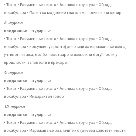
• Текст • Разумевање текста • Анализа структура • Обрада
вокабулара • Пасив са модалним глаголима - реченични оквир.
8. недеља
предавање
- студирање
• Текст • Разумевање текста • Анализа структура • Обрада
вокабулара • коњункив у простој реченици за изражавање жеља,
учтивог питања, молбе, неостварене жеље или могућности у
прошлости, заповести и прекора,
9. недеља
предавање
- студирање
• Текст • Разумевање текста • Анализа структура • Обрада
вокабулара • Индирактан говор
10. недеља
предавање
- студирање
• Текст • Разумевање текста • Анализа структура • Обрада
вокабулара • Изражавање различитих ступњева хипотетичности