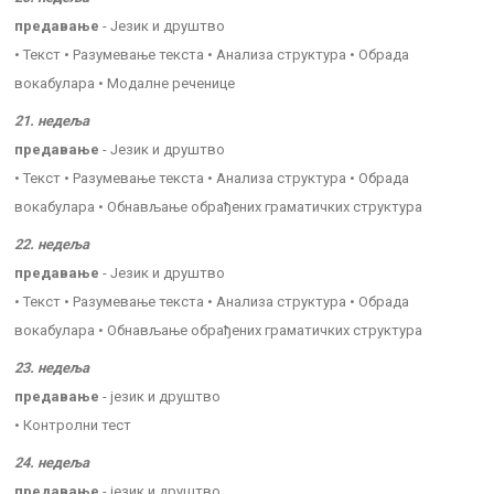
предавање
- Језик и друштво
• Текст • Разумевање текста • Анализа структура • Обрада
вокабулара • Модалне реченице
21. недеља
предавање
- Језик и друштво
• Текст • Разумевање текста • Анализа структура • Обрада
вокабулара • Обнављање обрађених граматичких структура
22. недеља
предавање
- Језик и друштво
• Текст • Разумевање текста • Анализа структура • Обрада
вокабулара • Обнављање обрађених граматичких структура
23. недеља
предавање
- језик и друштво
• Контролни тест
24. недеља
предавање
- језик и друштво