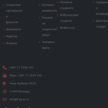
Размена
Сарадњ
Социјална
Културне
студената
и
одговорност
активности
иноваци
Међународни
и
Ресурси
студенти
Докторс
факултет
за
студије
Мобилност
Документа
студентски
живот
Адресар
Отворена
Алумни
врата
+381 11 3206 102
Факс: +381 11 2639 356
Чика Љубина 18-20
11000 Београд
info@f.bg.ac.rs