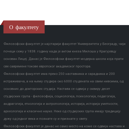
О факултету
Филозофски факултет је најстарији факултет Универзитета у Београду, чији
почеци сежу у 1838. годину када је актом кнеза Милоша у Крагујевцу
основан Лицеј. Данас је Филозофски факултет модерна школа која прати
све савремене токове европског академског простора.
Филозофски факултет има преко 250 наставника и сарадника и 200
истраживача, а на њему студира око 6000 студената на свим нивоима, од
основних до докторских студија. Настава се одвија у оквиру десет
студијских група - филозофија, социологија, психологија, педагогија,
андрагогија, етнологија и антропологија, историја, историја уметности,
археологија и класичне науке. Неке од студијских група имају традицију
дужу од једног века и познате су и признате у свету.
Филозофски факултет је данас не само место на коме се одвија настава и