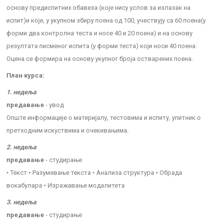
основу предиспитних обавеза (које нису услов за излазак на
испит)и које, у укупном збиру поена од 100, учествују са 60 поена(у
форми два контролна теста и носе 40 и 20 поена) и на основу
резултата писменог испита (у форми теста) који носи 40 поена.
Оцена се формира на основу укупног броја остварених поена.
План курса:
1. недеља
предавање
- увод
Опште информације о материјалу, тестовима и испиту, упитник о
претходним искуствима и очекивањима.
2. недеља
предавање
- студирање
• Текст • Разумевање текста • Анализа структура • Обрада
вокабулара • Изражавање модалитета
3. недеља
предавање
- студирање