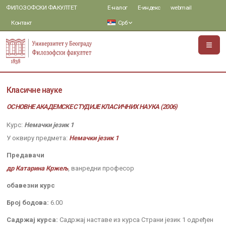
ФИЛОЗОФСКИ ФАКУЛТЕТ
Е-налог
Е-индекс
webmail
Контакт
Срб
Класичне науке
ОСНОВНЕ АКАДЕМСКЕ СТУДИЈЕ КЛАСИЧНИХ НАУКА (2006)
Курс:
Немачки језик 1
У оквиру предмета:
Немачки језик 1
Предавачи
др Катарина Кржељ
, ванредни професор
обавезни курс
Број бодова:
6.00
Садржај курса:
Садржај наставе из курса Страни језик 1 одређен