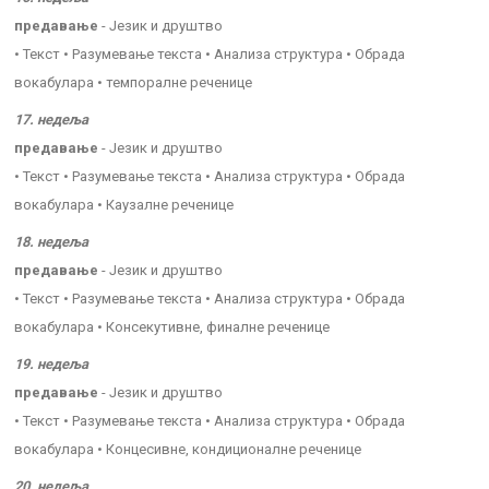
предавање
- Језик и друштво
• Текст • Разумевање текста • Анализа структура • Обрада
вокабулара • темпоралне реченице
17. недеља
предавање
- Језик и друштво
• Текст • Разумевање текста • Анализа структура • Обрада
вокабулара • Каузалне реченице
18. недеља
предавање
- Језик и друштво
• Текст • Разумевање текста • Анализа структура • Обрада
вокабулара • Консекутивне, финалне реченице
19. недеља
предавање
- Језик и друштво
• Текст • Разумевање текста • Анализа структура • Обрада
вокабулара • Концесивне, кондиционалне реченице
20. недеља