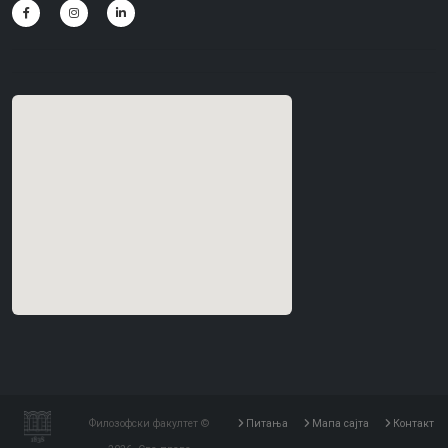
Филозофски факултет ©
Питања
Мапа сајта
Контакт