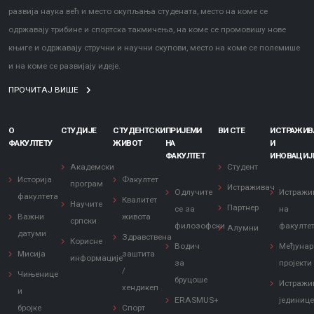
развија наука већ и место окупљања студената, место на коме се
одржавају трибине и спортска такмичења, на коме се промовишу нове
књиге и одржавају стручни и научни скупови, место на коме се полемише
и на коме се развијају идеје.
ПРОЧИТАЈ ВИШЕ
О
СТУДИЈЕ
СТУДЕНТСКИ
ПРИЈЕМИ
ВИ СТЕ
ИСТРАЖИ
ФАКУЛТЕТУ
ЖИВОТ
НА
И
ФАКУЛТЕТ
ИНОВАЦИЈ
Академски
Студент
Историја
Факултет
програм
Истраживач
Одлучите
Истражи
факултета
Квалитет
Научите
Партнер
се за
на
Важни
живота
српски
филозофски
факулте
Алумни
датуми
Здравствена
Корисне
Водич
Међунар
Мисија
заштита
информације
за
пројекти
/
Чињенице
бруцоше
Истражи
хендикеп
и
ERASMUS+
јединиц
бројке
Спорт