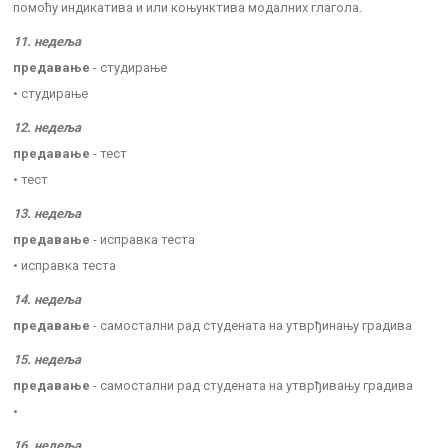
помоћу индикатива и или коњунктива модалних глагола.
11. недеља
предавање
- студирање
• студирање
12. недеља
предавање
- тест
• тест
13. недеља
предавање
- исправка теста
• исправка теста
14. недеља
предавање
- самостални рад студената на утврђинању градива
15. недеља
предавање
- самостални рад студената на утврђивању градива
•
16. недеља