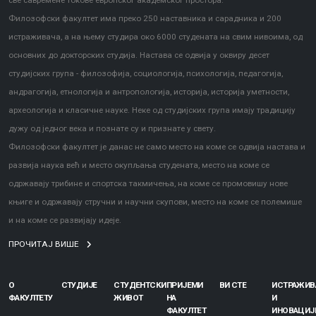
све савремене токове европског академског простора.
Филозофски факултет има преко 250 наставника и сарадника и 200
истраживача, а на њему студира око 6000 студената на свим нивоима, од
основних до докторских студија. Настава се одвија у оквиру десет
студијских група - филозофија, социологија, психологија, педагогија,
андрагогија, етнологија и антропологија, историја, историја уметности,
археологија и класичне науке. Неке од студијских група имају традицију
дужу од једног века и познате су и признате у свету.
Филозофски факултет је данас не само место на коме се одвија настава и
развија наука већ и место окупљања студената, место на коме се
одржавају трибине и спортска такмичења, на коме се промовишу нове
књиге и одржавају стручни и научни скупови, место на коме се полемише
и на коме се развијају идеје.
ПРОЧИТАЈ ВИШЕ
О
СТУДИЈЕ
СТУДЕНТСКИ
ПРИЈЕМИ
ВИ СТЕ
ИСТРАЖИ
ФАКУЛТЕТУ
ЖИВОТ
НА
И
ФАКУЛТЕТ
ИНОВАЦИЈ