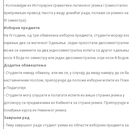
- Колоквијум из Историјске граматике латинског језика I (самостално
припремљен превод текста у виду домаћег рада, полаже се усмено на 
VI семестра).
Изборни предмети
На IV години, од три обавезана изборна предмета, студенти морају из
најмање два са матичног Одељења. Један преостали двосеместрални
може се заменити за два једносеместрална испита са другог одељења
носе 4 бода по семестру или један двосеместрални, који носи 8 бодов
Додатна обавештења
- Студенти немају обавезу, али им се, у случају да имају намеру да се б
наставничким послом, препоручује да положе изборне испите из Псих
и Педагогије.
- Студенти могу слушати и полагати испите из више страних језика у
договору са предавачима из Кабинета за стране језике. Препоручује и
похађање курса из Немачког језика.
Завршни рад
- Тему завршног рада студент узима из области изборних предмета за 