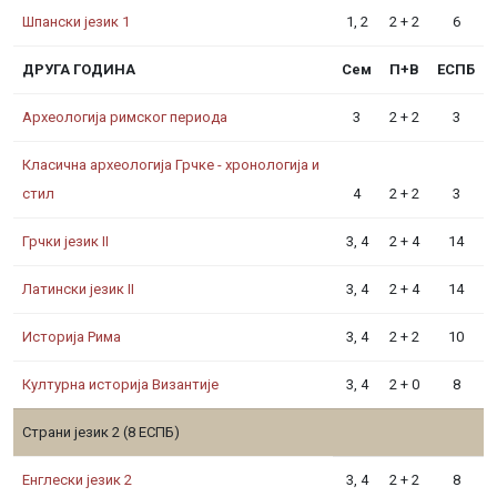
Шпански језик 1
1, 2
2 + 2
6
ДРУГА ГОДИНА
Сем
П+В
ЕСПБ
Археологија римског периода
3
2 + 2
3
Класична археологија Грчке - хронологија и
стил
4
2 + 2
3
Грчки језик II
3, 4
2 + 4
14
Латински језик II
3, 4
2 + 4
14
Историја Рима
3, 4
2 + 2
10
Културна историја Византије
3, 4
2 + 0
8
Страни језик 2 (8 ЕСПБ)
Енглески језик 2
3, 4
2 + 2
8