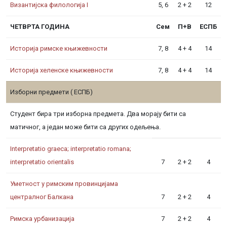
Византијска филологија I
5, 6
2 + 2
12
ЧЕТВРТА ГОДИНА
Сем
П+В
ЕСПБ
Историја римске књижевности
7, 8
4 + 4
14
Историја хеленске књижевности
7, 8
4 + 4
14
Изборни предмети ( ЕСПБ)
Студент бира три изборна предмета. Два морају бити са
матичног, а један може бити са других одељења.
Interpretatio graeca; interpretatio romana;
interpretatio orientalis
7
2 + 2
4
Уметност у римским провинцијама
централног Балкана
7
2 + 2
4
Римска урбанизација
7
2 + 2
4