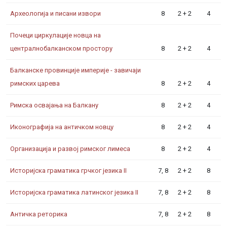
Археологија и писани извори
8
2 + 2
4
Почеци циркулације новца на
централнобалканском простору
8
2 + 2
4
Балканске провинције империје - завичаји
римских царева
8
2 + 2
4
Римска освајања на Балкану
8
2 + 2
4
Иконографија на античком новцу
8
2 + 2
4
Организација и развој римског лимеса
8
2 + 2
4
Историјска граматика грчког језика II
7, 8
2 + 2
8
Историјска граматика латинског језика II
7, 8
2 + 2
8
Античка реторика
7, 8
2 + 2
8