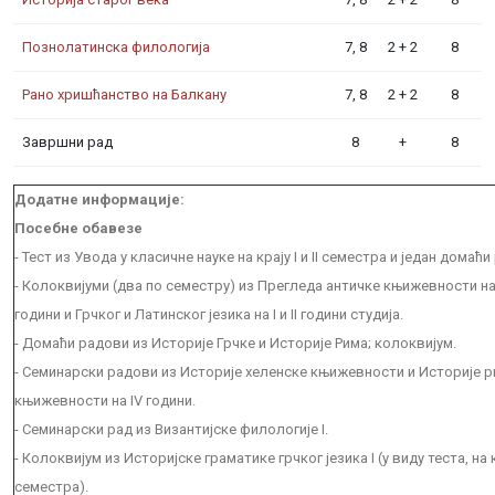
Познолатинска филологија
7, 8
2 + 2
8
Рано хришћанство на Балкану
7, 8
2 + 2
8
Завршни рад
8
+
8
Додатне информације:
Посебне обавезе
- Тест из Увода у класичне науке на крају I и II семестра и један домаћи
- Колоквијуми (два по семестру) из Прегледа античке књижевности на
години и Грчког и Латинског језика на I и II години студија.
- Домаћи радови из Историје Грчке и Историје Рима; колоквијум.
- Семинарски радови из Историје хеленске књижевности и Историје 
књижевности на IV години.
- Семинарски рад из Византијске филологије I.
- Колоквијум из Историјске граматике грчког језика I (у виду теста, на к
семестра).