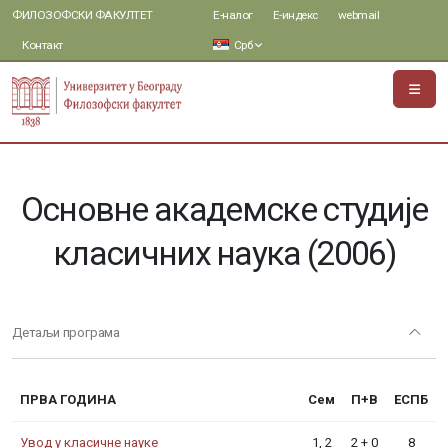
ФИЛОЗОФСКИ ФАКУЛТЕТ
Е-налог
Е-индекс
webmail
Контакт
Срб
Основне академске студије
класичних наука (2006)
Детаљи програма
ПРВА ГОДИНА
Сем
П+В
ЕСПБ
Увод у класичне науке
1, 2
2 + 0
8