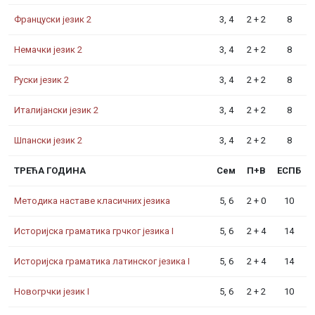
Француски језик 2
3, 4
2 + 2
8
Немачки језик 2
3, 4
2 + 2
8
Руски језик 2
3, 4
2 + 2
8
Италијански језик 2
3, 4
2 + 2
8
Шпански језик 2
3, 4
2 + 2
8
ТРЕЋА ГОДИНА
Сем
П+В
ЕСПБ
Методика наставе класичних језика
5, 6
2 + 0
10
Историјска граматика грчког језика I
5, 6
2 + 4
14
Историјска граматика латинског језика I
5, 6
2 + 4
14
Новогрчки језик I
5, 6
2 + 2
10