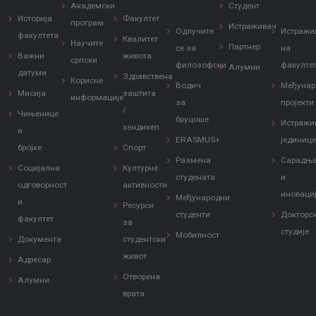
Академски
Студент
Историја
Факултет
програм
Истраживач
Одлучите
Истражи
факултета
Квалитет
Научите
Партнер
се за
на
Важни
живота
српски
филозофски
факулте
Алумни
датуми
Здравствена
Корисне
Водич
Међунар
Мисија
заштита
информације
за
пројекти
/
Чињенице
бруцоше
Истражи
хендикеп
и
ERASMUS+
јединиц
бројке
Спорт
Размена
Сарадњ
Социјална
Културне
студената
и
одговорност
активности
иноваци
Међународни
и
Ресурси
студенти
Докторс
факултет
за
студије
Мобилност
Документа
студентски
живот
Адресар
Отворена
Алумни
врата