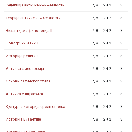
Рецепција античке књижевности
7, 8
2 + 2
8
Теорија античке књижевности
7, 8
2 + 2
8
Византијска филологија II
7, 8
2 + 2
8
Новогрчки језик II
7, 8
2 + 2
8
Историја религија
7, 8
2 + 2
8
Античка филозофија
7, 8
2 + 2
8
Основи латинског стила
7, 8
2 + 2
8
Античка епиграфика
7, 8
2 + 2
8
Културна историја средњег века
7, 8
2 + 2
8
Историја Византије
7, 8
2 + 2
8
Историја старог века
7, 8
2 + 2
8