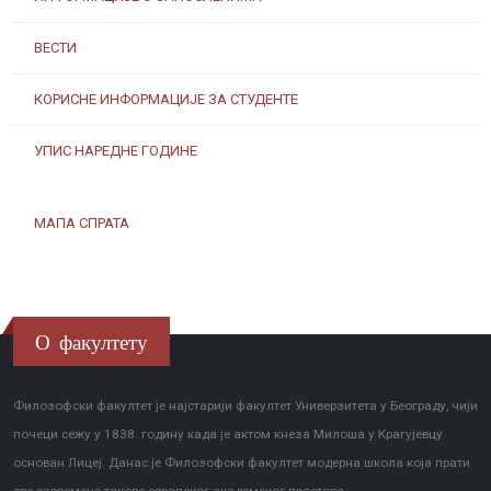
ВЕСТИ
КОРИСНЕ ИНФОРМАЦИЈЕ ЗА СТУДЕНТЕ
УПИС НАРЕДНЕ ГОДИНЕ
МАПА СПРАТА
О факултету
Филозофски факултет је најстарији факултет Универзитета у Београду, чији
почеци сежу у 1838. годину када је актом кнеза Милоша у Крагујевцу
основан Лицеј. Данас је Филозофски факултет модерна школа која прати