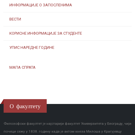
ИНФОРМАЦИЈЕ О ЗАПОСЛЕНИМА
ВЕСТИ
КОРИСНЕ ИНФОРМАЦИЈЕ ЗА СТУДЕНТЕ
УПИС НАРЕДНЕ ГОДИНЕ
МАПА СПРАТА
О факултету
Филозофски факултет је најстарији факултет Универзитета у Београду, чији
почеци сежу у 1838. годину када је актом кнеза Милоша у Крагујевцу