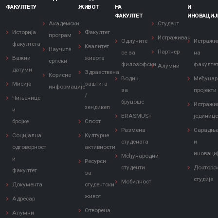
ФАКУЛТЕТУ
ЖИВОТ
НА
И
ФАКУЛТЕТ
ИНОВАЦИЈ
Академски
Студент
Историја
Факултет
програм
Истраживач
Одлучите
Истражи
факултета
Квалитет
Научите
Партнер
се за
на
Важни
живота
српски
филозофски
факулте
Алумни
датуми
Здравствена
Корисне
Водич
Међунар
Мисија
заштита
информације
за
пројекти
/
Чињенице
бруцоше
Истражи
хендикеп
и
ERASMUS+
јединиц
бројке
Спорт
Размена
Сарадњ
Социјална
Културне
студената
и
одговорност
активности
иноваци
Међународни
и
Ресурси
студенти
Докторс
факултет
за
студије
Мобилност
Документа
студентски
живот
Адресар
Отворена
Алумни