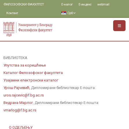
ФИЛОЗОФСКИ ФАКУЛТЕТ
Е-налог
Е-индекс
webmail
Контакт
Срб
БИБЛИОТЕКА
Упутства за коришћење
Каталог Филозофског факултета
Узајамни електронски каталог
Урош Рајчевић
,
Дипломирани библиотекар
Е-пошта:
uros.rajcevic@f.bg.ac.rs
Ведрана Марлог
,
Дипломирани библиотекар
Е-пошта:
vmarlog@f.bg.ac.rs
О ОДЕЉЕЊУ