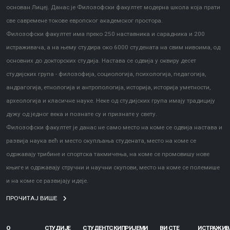
основан Лицеј. Данас је Филозофски факултет модерна школа која прати
све савремене токове европског академског простора.
Филозофски факултет има преко 250 наставника и сарадника и 200
истраживача, а на њему студира око 6000 студената на свим нивоима, од
основних до докторских студија. Настава се одвија у оквиру десет
студијских група - филозофија, социологија, психологија, педагогија,
андрагогија, етнологија и антропологија, историја, историја уметности,
археологија и класичне науке. Неке од студијских група имају традицију
дужу од једног века и познате су и признате у свету.
Филозофски факултет је данас не само место на коме се одвија настава и
развија наука већ и место окупљања студената, место на коме се
одржавају трибине и спортска такмичења, на коме се промовишу нове
књиге и одржавају стручни и научни скупови, место на коме се полемише
и на коме се развијају идеје.
ПРОЧИТАЈ ВИШЕ
О
СТУДИЈЕ
СТУДЕНТСКИ
ПРИЈЕМИ
ВИ СТЕ
ИСТРАЖИ