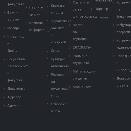
Истраживач
Одлучите
Истражи
факултета
Квалитет
Научите
Партнер
се за
на
Важни
живота
српски
филозофски
факулте
Алумни
датуми
Здравствена
Корисне
Водич
Међунар
Мисија
заштита
информације
за
пројекти
/
Чињенице
бруцоше
Истражи
хендикеп
и
ERASMUS+
јединиц
бројке
Спорт
Размена
Сарадњ
Социјална
Културне
студената
и
одговорност
активности
иноваци
Међународни
и
Ресурси
студенти
Докторс
факултет
за
студије
Мобилност
Документа
студентски
живот
Адресар
Отворена
Алумни
врата