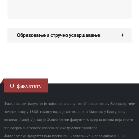
Образовање и стручно усавршавање
О факултету
Филозофски факултет је најстарији факултет Универзитета у Београду, чији
почеци сежу у 1838. годину када је актом кнеза Милоша у Крагујевцу
основан Лицеј. Данас је Филозофски факултет модерна школа која прати
све савремене токове европског академског простора.
Филозофски факултет има преко 250 наставника и сарадника и 200