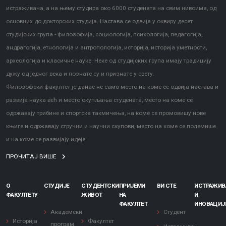
истраживача, а на њему студира око 6000 студената на свим нивоима, од
основних до докторских студија. Настава се одвија у оквиру десет
студијских група - филозофија, социологија, психологија, педагогија,
андрагогија, етнологија и антропологија, историја, историја уметности,
археологија и класичне науке. Неке од студијских група имају традицију
дужу од једног века и познате су и признате у свету.
Филозофски факултет је данас не само место на коме се одвија настава и
развија наука већ и место окупљања студената, место на коме се
одржавају трибине и спортска такмичења, на коме се промовишу нове
књиге и одржавају стручни и научни скупови, место на коме се полемише
и на коме се развијају идеје.
ПРОЧИТАЈ ВИШЕ
О
СТУДИЈЕ
СТУДЕНТСКИ
ПРИЈЕМИ
ВИ СТЕ
ИСТРАЖИ
ФАКУЛТЕТУ
ЖИВОТ
НА
И
ФАКУЛТЕТ
ИНОВАЦИЈ
Академски
Студент
Историја
Факултет
програм