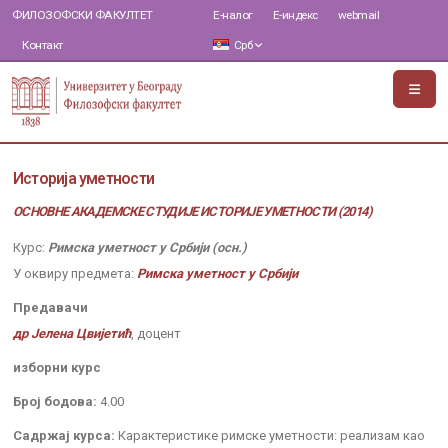
ФИЛОЗОФСКИ ФАКУЛТЕТ
Е-налог
Е-индекс
webmail
Контакт
Срб
Историја уметности
ОСНОВНЕ АКАДЕМСКЕ СТУДИЈЕ ИСТОРИЈЕ УМЕТНОСТИ (2014)
Курс:
Римска уметност у Србији (осн.)
У оквиру предмета:
Римска уметност у Србији
Предавачи
др Јелена Цвијетић
, доцент
изборни курс
Број бодова:
4.00
Садржај курса:
Карактеристике римске уметности: реализам као