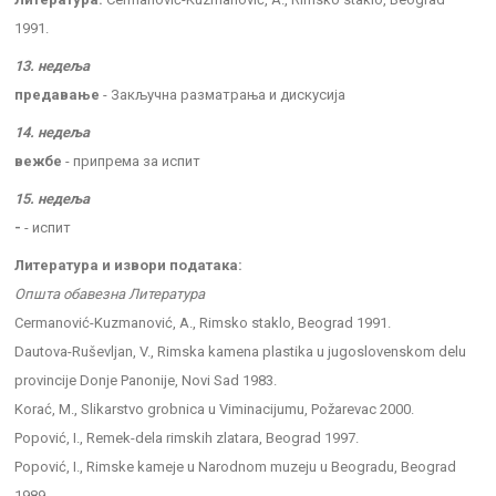
1991.
13. недеља
предавање
- Закључна разматрања и дискусија
14. недеља
вежбе
- припрема за испит
15. недеља
-
- испит
Литература и извори података:
Општа обавезна Литература
Cermanović-Kuzmanović, A., Rimsko staklo, Beograd 1991.
Dautova-Ruševljan, V., Rimska kamena plastika u jugoslovenskom delu
provincije Donje Panonije, Novi Sad 1983.
Korać, M., Slikarstvo grobnica u Viminacijumu, Požarevac 2000.
Popović, I., Remek-dela rimskih zlatara, Beograd 1997.
Popović, I., Rimske kameje u Narodnom muzeju u Beogradu, Beograd
1989.