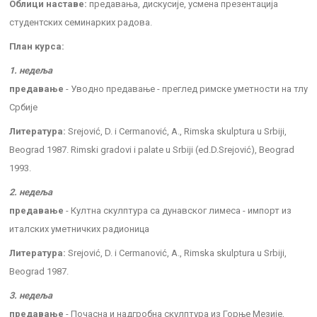
Облици наставе:
предавања, дискусије, усмена презентација
студентских семинарких радова.
План курса:
1. недеља
предавање
- Уводно предавање - преглед римске уметности на тлу
Србије
Литература:
Srejović, D. i Cermanović, A., Rimska skulptura u Srbiji,
Beograd 1987. Rimski gradovi i palate u Srbiji (ed.D.Srejović), Beograd
1993.
2. недеља
предавање
- Култна скулптура са дунавског лимеса - импорт из
италских уметничких радионица
Литература:
Srejović, D. i Cermanović, A., Rimska skulptura u Srbiji,
Beograd 1987.
3. недеља
предавање
- Почасна и надгробна скулптура из Горње Мезије,