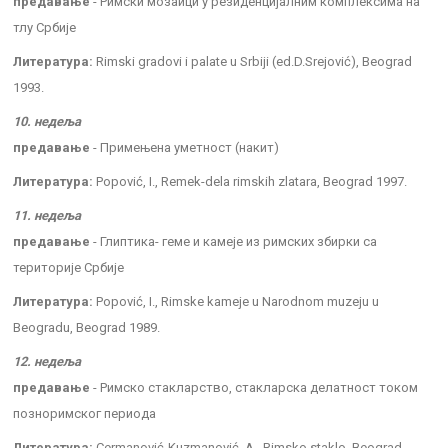
предавање
- Римски мозаици у резиденцијалним комплексима на
тлу Србије
Литература:
Rimski gradovi i palate u Srbiji (ed.D.Srejović), Beograd
1993.
10. недеља
предавање
- Примењена уметност (накит)
Литература:
Popović, I., Remek-dela rimskih zlatara, Beograd 1997.
11. недеља
предавање
- Глиптика- геме и камеје из римских збирки са
територије Србије
Литература:
Popović, I., Rimske kameje u Narodnom muzeju u
Beogradu, Beograd 1989.
12. недеља
предавање
- Римско стакларство, стакларска делатност током
позноримског периода
Литература:
Cermanović-Kuzmanović, A., Rimsko staklo, Beograd