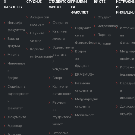
О
СТУДИЈЕ
СТУДЕНТСКИ
ПРИЈЕМИ
ВИ СТЕ
ИСТРАЖИ
ФАКУЛТЕТУ
ЖИВОТ
НА
И
ФАКУЛТЕТ
ИНОВАЦИЈ
Академски
Студент
Историја
Факултет
програм
Истраживач
Одлучите
Истражи
факултета
Квалитет
Научите
Партнер
се за
на
Важни
живота
српски
филозофски
факулте
Алумни
датуми
Здравствена
Корисне
Водич
Међунар
Мисија
заштита
информације
за
пројекти
/
Чињенице
бруцоше
Истражи
хендикеп
и
ERASMUS+
јединиц
бројке
Спорт
Размена
Сарадњ
Социјална
Културне
студената
и
одговорност
активности
иноваци
Међународни
и
Ресурси
студенти
Докторс
факултет
за
студије
Мобилност
Документа
студентски
живот
Адресар
Отворена
Алумни