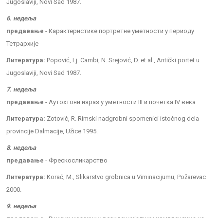
Jugoslaviji, Novi Sad 1987.
6. недеља
предавање
- Карактеристике портретне уметности у периоду
Тетрархије
Литература:
Popović, Lj. Cambi, N. Srejović, D. et al., Antički portet u
Jugoslaviji, Novi Sad 1987.
7. недеља
предавање
- Аутохтони израз у уметности III и почетка IV века
Литература:
Zotović, R. Rimski nadgrobni spomenici istočnog dela
provincije Dalmacije, Užice 1995.
8. недеља
предавање
- Фрескосликарство
Литература:
Korać, M., Slikarstvo grobnica u Viminacijumu, Požarevac
2000.
9. недеља