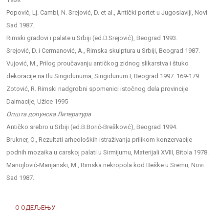
Popović, Lj. Cambi, N. Srejović, D. et al., Antički portet u Jugoslaviji, Novi
Sad 1987.
Rimski gradovi i palate u Srbiji (ed.D.Srejović), Beograd 1993.
Srejović, D. i Cermanović, A., Rimska skulptura u Srbiji, Beograd 1987.
Vujović, M., Prilog proučavanju antičkog zidnog slikarstva i štuko
dekoracije na tlu Singidunuma, Singidunum I, Beograd 1997: 169-179.
Zotović, R. Rimski nadgrobni spomenici istočnog dela provincije
Dalmacije, Užice 1995
Општа допунска Литература
Antičko srebro u Srbiji (ed.B.Borić-Brešković), Beograd 1994.
Brukner, O., Rezultati arheoloških istraživanja prilikom konzervacije
podnih mozaika u carskoj palati u Sirmijumu, Materijali XVIII, Bitola 1978.
Manojlović-Marijanski, M., Rimska nekropola kod Beške u Sremu, Novi
Sad 1987.
О ОДЕЉЕЊУ