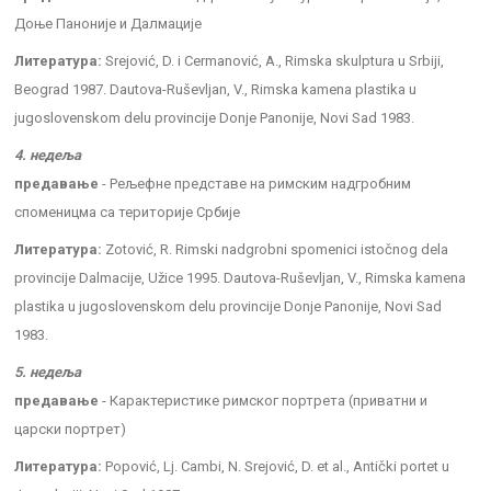
Доње Паноније и Далмације
Литература:
Srejović, D. i Cermanović, A., Rimska skulptura u Srbiji,
Beograd 1987. Dautova-Ruševljan, V., Rimska kamena plastika u
jugoslovenskom delu provincije Donje Panonije, Novi Sad 1983.
4. недеља
предавање
- Рељефне представе на римским надгробним
споменицма са територије Србије
Литература:
Zotović, R. Rimski nadgrobni spomenici istočnog dela
provincije Dalmacije, Užice 1995. Dautova-Ruševljan, V., Rimska kamena
plastika u jugoslovenskom delu provincije Donje Panonije, Novi Sad
1983.
5. недеља
предавање
- Карактеристике римског портрета (приватни и
царски портрет)
Литература:
Popović, Lj. Cambi, N. Srejović, D. et al., Antički portet u