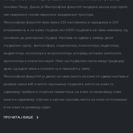
основан Лицеј. Данас је Филозофски факултет модерна школа која прати
све савремене токове европског академског простора.
Филозофски факултет има преко 250 наставника и сарадника и 200
истраживача, а на њему студира око 6000 студената на свим нивоима, од
основних до докторских студија. Настава се одвија у оквиру десет
студијских група - филозофија, социологија, психологија, педагогија,
андрагогија, етнологија и антропологија, историја, историја уметности,
археологија и класичне науке. Неке од студијских група имају традицију
дужу од једног века и познате су и признате у свету.
Филозофски факултет је данас не само место на коме се одвија настава и
развија наука већ и место окупљања студената, место на коме се
одржавају трибине и спортска такмичења, на коме се промовишу нове
књиге и одржавају стручни и научни скупови, место на коме се полемише
и на коме се развијају идеје.
ПРОЧИТАЈ ВИШЕ