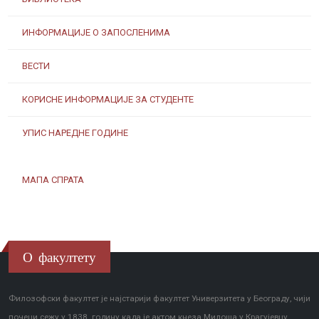
ИНФОРМАЦИЈЕ О ЗАПОСЛЕНИМА
ВЕСТИ
КОРИСНЕ ИНФОРМАЦИЈЕ ЗА СТУДЕНТЕ
УПИС НАРЕДНЕ ГОДИНЕ
МАПА СПРАТА
О факултету
Филозофски факултет је најстарији факултет Универзитета у Београду, чији
почеци сежу у 1838. годину када је актом кнеза Милоша у Крагујевцу