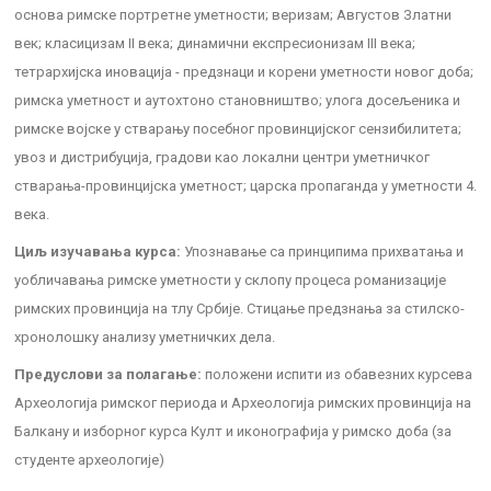
основа римске портретне уметности; веризам; Августов Златни
век; класицизам II века; динамични експресионизам III века;
тетрархијска иновација - предзнаци и корени уметности новог доба;
римска уметност и аутохтоно становништво; улога досељеника и
римске војске у стварању посебног провинцијског сензибилитета;
увоз и дистрибуција, градови као локални центри уметничког
стварања-провинцијска уметност; царска пропаганда у уметности 4.
века.
Циљ изучавања курса:
Упознавање са принципима прихватања и
уобличавања римске уметности у склопу процеса романизације
римских провинција на тлу Србије. Стицање предзнања за стилско-
хронолошку анализу уметничких дела.
Предуслови за полагање:
положени испити из обавезних курсева
Археологија римског периода и Археологија римских провинција на
Балкану и изборног курса Култ и иконографија у римско доба (за
студенте археологије)