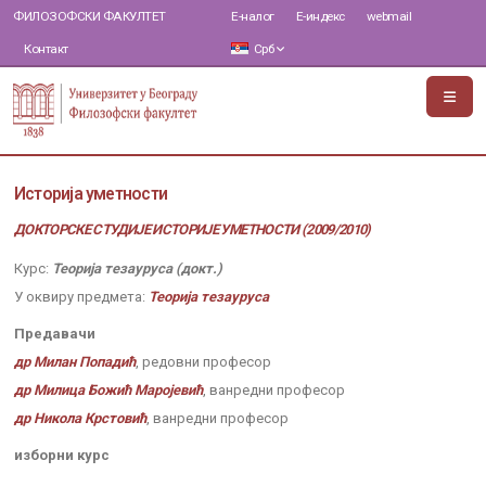
ФИЛОЗОФСКИ ФАКУЛТЕТ
Е-налог
Е-индекс
webmail
Контакт
Срб
Историја уметности
ДОКТОРСКЕ СТУДИЈЕ ИСТОРИЈЕ УМЕТНОСТИ (2009/2010)
Курс:
Теорија тезауруса (докт.)
У оквиру предмета:
Теорија тезауруса
Предавачи
др Милан Попадић
, редовни професор
др Милица Божић Маројевић
, ванредни професор
др Никола Крстовић
, ванредни професор
изборни курс