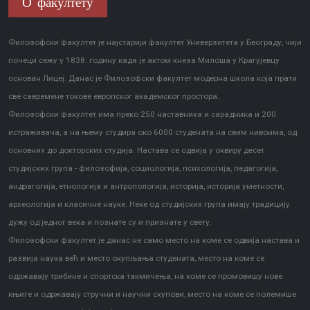
О факултету
Филозофски факултет је најстарији факултет Универзитета у Београду, чији
почеци сежу у 1838. годину када је актом кнеза Милоша у Крагујевцу
основан Лицеј. Данас је Филозофски факултет модерна школа која прати
све савремене токове европског академског простора.
Филозофски факултет има преко 250 наставника и сарадника и 200
истраживача, а на њему студира око 6000 студената на свим нивоима, од
основних до докторских студија. Настава се одвија у оквиру десет
студијских група - филозофија, социологија, психологија, педагогија,
андрагогија, етнологија и антропологија, историја, историја уметности,
археологија и класичне науке. Неке од студијских група имају традицију
дужу од једног века и познате су и признате у свету.
Филозофски факултет је данас не само место на коме се одвија настава и
развија наука већ и место окупљања студената, место на коме се
одржавају трибине и спортска такмичења, на коме се промовишу нове
књиге и одржавају стручни и научни скупови, место на коме се полемише