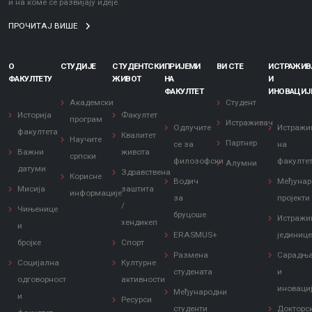
и на коме се развијају идеје.
ПРОЧИТАЈ ВИШЕ
О
СТУДИЈЕ
СТУДЕНТСКИ
ПРИЈЕМИ
ВИ СТЕ
ИСТРАЖИ
ФАКУЛТЕТУ
ЖИВОТ
НА
И
ФАКУЛТЕТ
ИНОВАЦИЈ
Академски
Студент
Историја
Факултет
програм
Истраживач
Одлучите
Истражи
факултета
Квалитет
Научите
Партнер
се за
на
Важни
живота
српски
филозофски
факулте
Алумни
датуми
Здравствена
Корисне
Водич
Међунар
Мисија
заштита
информације
за
пројекти
/
Чињенице
бруцоше
Истражи
хендикеп
и
ERASMUS+
јединиц
бројке
Спорт
Размена
Сарадњ
Социјална
Културне
студената
и
одговорност
активности
иноваци
Међународни
и
Ресурси
студенти
Докторс