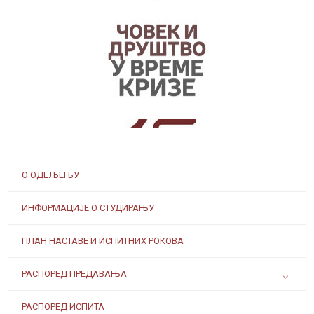
Заштита од сексуалног узнемиравања и уцењивања
О ОДЕЉЕЊУ
ИНФОРМАЦИЈЕ О СТУДИРАЊУ
Наслеђе Андреја Митровића
ПЛАН НАСТАВЕ И ИСПИТНИХ РОКОВА
РАСПОРЕД ПРЕДАВАЊА
РАСПОРЕД ИСПИТА