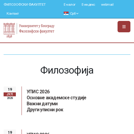
ФИЛОЗОФСКИ ФАКУЛТЕТ
Е-налог
Е-индекс
webmail
Контакт
Срб
Филозофија
19
УПИС 2026
ЈУЛ
Основне академске студије
2026
Важни датуми
Други уписни рок
19