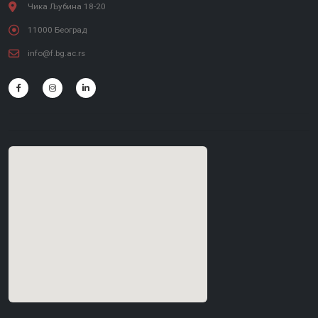
Чика Љубина 18-20
11000 Београд
info@f.bg.ac.rs