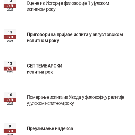
13
Оцене из Историје филозофије 1 у јулском
ЈУЛ
испитном року
2026
13
Приговори на пријаве испита у августовском
Заштита од сексуалног узнемиравања и уцењивања
ЈУЛ
испитном року
2026
13
СЕПТЕМБАРСКИ
ЈУЛ
испитни рок
2026
Наслеђе Андреја Митровића
10
Померање испита из Увода у филозофију религије
ЈУЛ
у јулском испитном року
2026
9
Преузимање индекса
ЈУЛ
2026