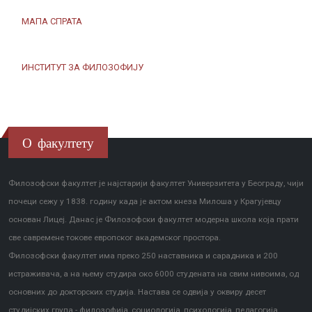
МАПА СПРАТА
ИНСТИТУТ ЗА ФИЛОЗОФИЈУ
О факултету
Филозофски факултет је најстарији факултет Универзитета у Београду, чији
почеци сежу у 1838. годину када је актом кнеза Милоша у Крагујевцу
основан Лицеј. Данас је Филозофски факултет модерна школа која прати
све савремене токове европског академског простора.
Филозофски факултет има преко 250 наставника и сарадника и 200
истраживача, а на њему студира око 6000 студената на свим нивоима, од
основних до докторских студија. Настава се одвија у оквиру десет
студијских група - филозофија, социологија, психологија, педагогија,