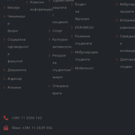
Здравствена
Корисне
Водич
Међунар
Мисија
заштита
информације
за
пројекти
/
Чињенице
бруцоше
Истражи
хендикеп
и
ERASMUS+
јединиц
бројке
Спорт
Размена
Сарадњ
Социјална
Културне
Заштита од сексуалног узнемиравања и уцењивања
студената
и
одговорност
активности
иноваци
Међународни
и
Ресурси
студенти
Докторс
факултет
за
студије
Мобилност
Документа
студентски
живот
Адресар
Отворена
Алумни
врата
+381 11 3206 102
Факс: +381 11 2639 356