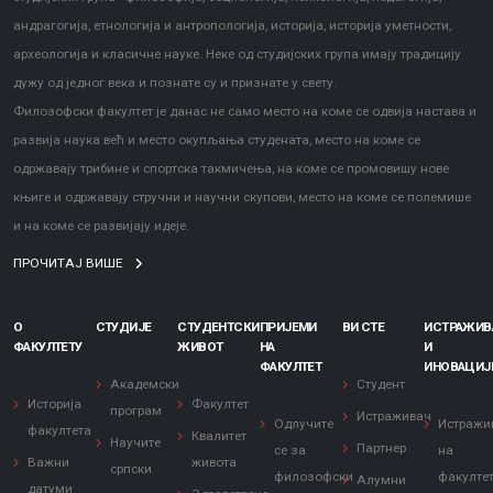
андрагогија, етнологија и антропологија, историја, историја уметности,
археологија и класичне науке. Неке од студијских група имају традицију
дужу од једног века и познате су и признате у свету.
Информатор о раду факултета
Филозофски факултет је данас не само место на коме се одвија настава и
развија наука већ и место окупљања студената, место на коме се
одржавају трибине и спортска такмичења, на коме се промовишу нове
књиге и одржавају стручни и научни скупови, место на коме се полемише
и на коме се развијају идеје.
ПРОЧИТАЈ ВИШЕ
О
СТУДИЈЕ
СТУДЕНТСКИ
ПРИЈЕМИ
ВИ СТЕ
ИСТРАЖИ
ФАКУЛТЕТУ
ЖИВОТ
НА
И
ФАКУЛТЕТ
ИНОВАЦИЈ
Академски
Студент
Историја
Факултет
програм
Истраживач
Одлучите
Истражи
факултета
Квалитет
Научите
Партнер
се за
на
Важни
живота
српски
филозофски
факулте
Алумни
датуми