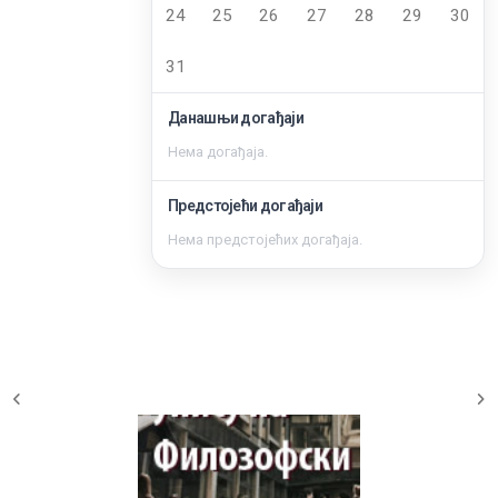
24
25
26
27
28
29
30
31
Данашњи догађаји
Нема догађаја.
Предстојећи догађаји
Нема предстојећих догађаја.