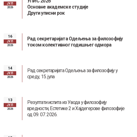
УПИС 2026
ЈУЛ
Основне академске студије
2026
Други уписни рок
16
Рад секретаријата Одељења за филозофију
ЈУЛ
током колективног годишњег одмора
2026
14
Рад секретаријата Одељења за филозофију у
ЈУЛ
среду, 15. јула
2026
13
Резултати испита из Увода у филозофију
ЈУЛ
вредности, Естетике 2 и Хајдегерове филозофије
2026
од 09. 07. 2026.