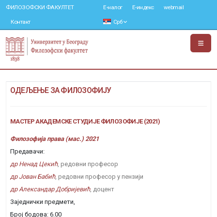
ФИЛОЗОФСКИ ФАКУЛТЕТ
Е-налог
Е-индекс
webmail
Контакт
Срб
ОДЕЉЕЊЕ ЗА ФИЛОЗОФИЈУ
МАСТЕР АКАДЕМСКЕ СТУДИЈЕ ФИЛОЗОФИЈЕ (2021)
Филозофија права (мас.) 2021
Предавачи:
др Ненад Цекић
, редовни професор
др Јован Бабић
, редовни професор у пензији
др Александар Добријевић
, доцент
Заједнички предмети,
Број бодова: 6.00