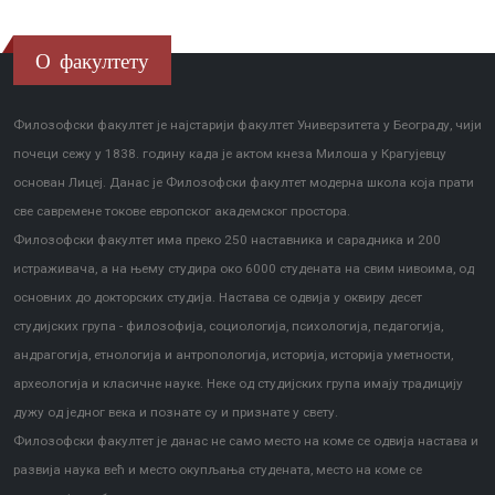
О факултету
Филозофски факултет је најстарији факултет Универзитета у Београду, чији
почеци сежу у 1838. годину када је актом кнеза Милоша у Крагујевцу
основан Лицеј. Данас је Филозофски факултет модерна школа која прати
све савремене токове европског академског простора.
Филозофски факултет има преко 250 наставника и сарадника и 200
истраживача, а на њему студира око 6000 студената на свим нивоима, од
основних до докторских студија. Настава се одвија у оквиру десет
студијских група - филозофија, социологија, психологија, педагогија,
андрагогија, етнологија и антропологија, историја, историја уметности,
археологија и класичне науке. Неке од студијских група имају традицију
дужу од једног века и познате су и признате у свету.
Филозофски факултет је данас не само место на коме се одвија настава и
развија наука већ и место окупљања студената, место на коме се