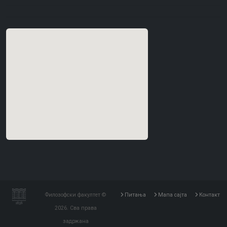
Филозофски факултет ©
Питања
Мапа сајта
Контакт
2026. Сва права
задржана