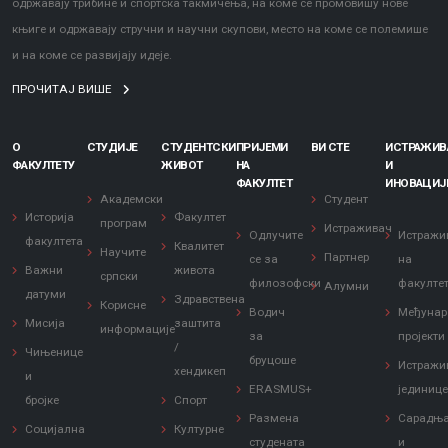
одржавају трибине и спортска такмичења, на коме се промовишу нове
књиге и одржавају стручни и научни скупови, место на коме се полемише
и на коме се развијају идеје.
ПРОЧИТАЈ ВИШЕ
О
СТУДИЈЕ
СТУДЕНТСКИ
ПРИЈЕМИ
ВИ СТЕ
ИСТРАЖИ
ФАКУЛТЕТУ
ЖИВОТ
НА
И
ФАКУЛТЕТ
ИНОВАЦИЈ
Академски
Студент
Историја
Факултет
програм
Истраживач
Одлучите
Истражи
факултета
Квалитет
Научите
Партнер
се за
на
Важни
живота
српски
филозофски
факулте
Алумни
датуми
Здравствена
Корисне
Водич
Међунар
Мисија
заштита
информације
за
пројекти
/
Чињенице
бруцоше
Истражи
хендикеп
и
ERASMUS+
јединиц
бројке
Спорт
Размена
Сарадњ
Социјална
Културне
студената
и