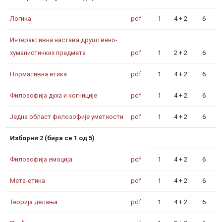
Логика
pdf
1
4 + 2
6
Интерактивна настава друштвено-
хуманистичких предмета
pdf
1
2 + 2
6
Нормативна етика
pdf
1
4 + 2
6
Филозофија духа и когниције
pdf
1
4 + 2
6
Једна област филозофије уметности
pdf
1
4 + 2
6
Изборни 2 (бира се 1 од 5)
Филозофија емоција
pdf
1
4 + 2
6
Мета-етика
pdf
1
4 + 2
6
Теорија делања
pdf
1
4 + 2
6