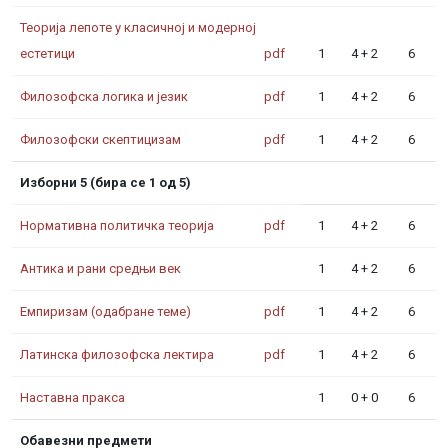
Теорија лепоте у класичној и модерној
естетици
pdf
1
4 + 2
6
Филозофска логика и језик
pdf
1
4 + 2
6
Филозофски скептицизам
pdf
1
4 + 2
6
Изборни 5 (бира се 1 од 5)
Нормативна политичка теорија
pdf
1
4 + 2
6
Антика и рани средњи век
1
4 + 2
6
Емпиризам (одабране теме)
pdf
1
4 + 2
6
Латинска филозофска лектира
pdf
1
4 + 2
6
Наставна пракса
1
0 + 0
6
Обавезни предмети