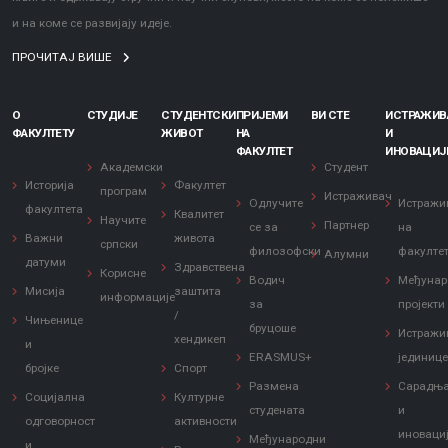
и на коме се развијају идеје.
ПРОЧИТАЈ ВИШЕ
О
СТУДИЈЕ
СТУДЕНТСКИ
ПРИЈЕМИ
ВИ СТЕ
ИСТРАЖИ
ФАКУЛТЕТУ
ЖИВОТ
НА
И
ФАКУЛТЕТ
ИНОВАЦИЈ
Академски
Студент
Историја
Факултет
програм
Истраживач
Одлучите
Истражи
факултета
Квалитет
Научите
Партнер
се за
на
Важни
живота
српски
филозофски
факулте
Алумни
датуми
Здравствена
Корисне
Водич
Међунар
Мисија
заштита
информације
за
пројекти
/
Чињенице
бруцоше
Истражи
хендикеп
и
ERASMUS+
јединиц
бројке
Спорт
Размена
Сарадњ
Социјална
Културне
студената
и
одговорност
активности
иноваци
Међународни
и