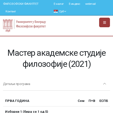
ФИЛОЗОФСКИ ФАКУЛТЕТ
Е-налог
Е-индекс
webmail
Контакт
Срб
Мастер академске студије
филозофије (2021)
Детаљи програма
ПРВА ГОДИНА
Сем
П+В
ЕСПБ
Изборни 1 (бира се 1 од 5)