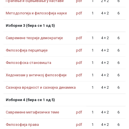
Праћење и оцењивање у настави
pdf
1
2 + 2
6
Методологија и филозофија науке
pdf
1
4 + 2
6
Изборни 3 (бира се 1 од 5)
Савремене теорије демократије
pdf
1
4 + 2
6
Филозофија перцепције
pdf
1
4 + 2
6
Филозофска становишта
pdf
1
4 + 2
6
Хедонизам у античкој филозофији
pdf
1
4 + 2
6
Сазнајна вредност и сазнајна динамика
1
4 + 2
6
Изборни 4 (бира се 1 од 5)
Савремене метафизичке теме
pdf
1
4 + 2
6
Филозофија права
pdf
1
4 + 2
6