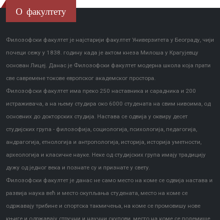
О факултету
Филозофски факултет је најстарији факултет Универзитета у Београду, чији
почеци сежу у 1838. годину када је актом кнеза Милоша у Крагујевцу
основан Лицеј. Данас је Филозофски факултет модерна школа која прати
све савремене токове европског академског простора.
Филозофски факултет има преко 250 наставника и сарадника и 200
истраживача, а на њему студира око 6000 студената на свим нивоима, од
основних до докторских студија. Настава се одвија у оквиру десет
студијских група - филозофија, социологија, психологија, педагогија,
андрагогија, етнологија и антропологија, историја, историја уметности,
археологија и класичне науке. Неке од студијских група имају традицију
дужу од једног века и познате су и признате у свету.
Филозофски факултет је данас не само место на коме се одвија настава и
развија наука већ и место окупљања студената, место на коме се
одржавају трибине и спортска такмичења, на коме се промовишу нове
књиге и одржавају стручни и научни скупови, место на коме се полемише