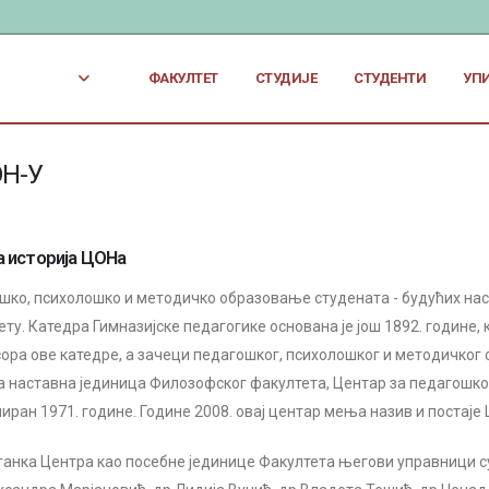
ФАКУЛТЕТ
СТУДИЈЕ
СТУДЕНТИ
УП
ОН-У
а историја ЦОНа
шко, психолошко и методичко образовање студената - будућих на
ту. Катедра Гимназијске педагогике основана је још 1892. године,
ора ове катедре, а зачеци педагошког, психолошког и методичког о
а наставна јединица Филозофског факултета, Центар за педагошк
миран 1971. године. Године 2008. овај центар мења назив и постај
танка Центра као посебне јединице Факултета његови управници с