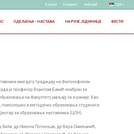
Е-налог
Е-индекс
webmail
Срб
ИС
ОДЕЉЕЊА - НАСТАВА
НАУЧНЕ ЈЕДИНИЦЕ
ВЕСТИ
ставника има дугу традицију на Филозофском
 када је професор Војислав Бакић изабран за
бразовања на Факултету јављају се и раније. Као
о, психолошко и методичко образовање студената
е Центар за образовање наставника (ЦОН).
у били: др Никола Поткоњак, др Вера Смиљанић,