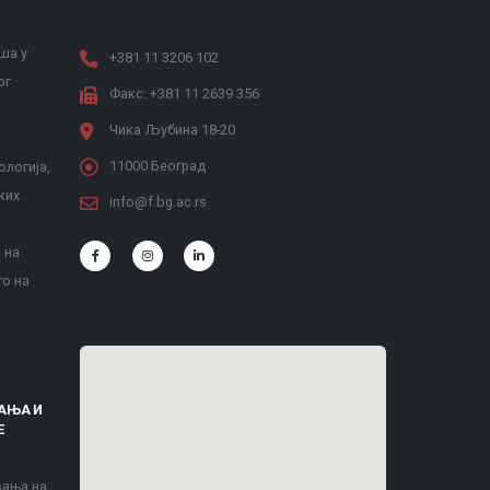
ша у
+381 11 3206 102
ог
Факс: +381 11 2639 356
Чика Љубина 18-20
11000 Београд
ологија,
ких
info@f.bg.ac.rs
 на
то на
АЊА И
Е
вања на