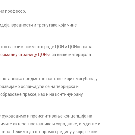
ни професор.
еја, вредности и тренутака који чине
атно са свим оним што раде ЦОН и ЦОНовци на
ормалну страницу ЦОН-а
са више материјала
аставника предметне наставе, који омогућавају
азвијамо ослањајући се на теоријска и
образовне праксе, као и на континуирану
 се руководимо и преиспитивање концепција на
ичите актере: наставнике и сараднике, студенте и
тела. Тежимо да стварамо средину у којој се сви