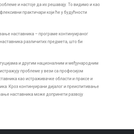
облеме и настоје да их решавају. То видимо и као
ефлексивни практичари који ће у будућности
овање наставника – програме континуираног
 наставника различитих предмета, што би
итуцијама и другим националним и међународним
 истражују проблеме у вези са професијом
тавника као истраживачке области и праксе и
ика. Кроз континуирани дијалог и преиспитивање
овање наставника може допринети развоју