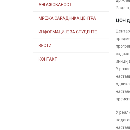
др Але
АНГАЖОВАНОСТ
Радош,
МРЕЖА САРАДНИКА ЦЕНТРА
ЦОН д
Центар
ИНФОРМАЦИЈЕ ЗА СТУДЕНТЕ
предме
ВЕСТИ
програ
садрже
КОНТАКТ
инициј
У разв
настав
одлика
настав
преиспи
У реал
педаго
настав