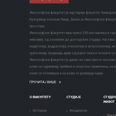
Филозофски факултет је најстарији факултет Универзит
Крагујевцу основан Лицеј. Данас је Филозофски факул
простора.
Филозофски факултет има преко 250 наставника и сара
нивоима, од основних до докторских студија. Настава с
педагогија, андрагогија, етнологија и антропологија, и
група имају традицију дужу од једног века и познате су 
Филозофски факултет је данас не само место на коме с
коме се одржавају трибине и спортска такмичења, на к
коме се полемише и на коме се развијају идеје.
ПРОЧИТАЈ ВИШЕ
О ФАКУЛТЕТУ
СТУДИЈЕ
СТУДЕН
ЖИВОТ
Историја
Академски
Факул