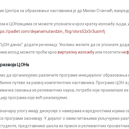
ик Центра за образовање наставника je др Милан Станчић, ванред
ом и ЦОНовцима се можете упознати и кроз кратку изложбу људи, ид
tps://padlet.com/dejanamutavdzin_fbg/olors52x5r3usmfj
 “ЦОН данас” додати реченицу: Уколико желите да се упознате дод
има испод можете проћи кроз
виртуелну изложбу
или посетити
неф
 развоја ЦОНа
имо да организујемо различите програме иницијалног образовања н
билне путеве за развој компетентних наставника. Програме ЦОН-а р
ивачка сазнања из релевантних наука, потребе које произилазе из 
ију програма које већ реализујемо.
 значајну улогу имају дискусије о намерама и вредностима којима
се програми заснивају. У дијалог о овим питањима укључујемо разл
студенте, представнике школа из праксе и релевантних просветних 