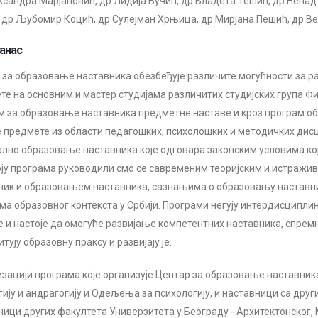
ксандра Марјановић, др Лидија Вучић, др Владета Тешић, др Ненад
 др Љубомир Коцић, др Сулејман Хрњица, др Мирјана Пешић, др Вер
анас
 за образовање наставника обезбеђује различите могућности за ра
те на основним и мастер студијама различитих студијских група Ф
м за образовање наставника предметне наставе и кроз програм о
 предмете из области педагошких, психолошких и методичких дисц
ално образовање наставника које одговара законским условима који
оју програма руководили смо се савременим теоријским и истражи
ник и образовањем наставника, сазнањима о образовању наставни
ма образовног контекста у Србији. Програми негују интердисципл
е и настоје да омогуће развијање компетентних наставника, спремн
тују образовну праксу и развијају је.
изацији програма које организује Центар за образовање наставник
гију и андрагогију и Одељења за психологију, и наставници са дру
ници других факултета Универзитета у Београду - Архитектонског,