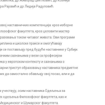
 Хавелка, др Живорад Цветковић, др Ксенија
а Рајовић и др Лидија Радуловић.
звој наставничких компетенција: кроз изборне
илозофског факултета, кроз целовити мастер
бразовања током читавог живота. Ови програми
иплина и школске праксе и омогућавају
 се постављају пред будуће наставнике у Србији.
вачким сазнањима у вези са професијом
ка у европском контексту и сазнањима о
инарни приступ образовању наставника предметне
их да самостално обављају свој посао, али и да
а учествују, осим наставника Одељења за
гих одељења Филозофског факултета, као и
 Медицинског и Шумарског факултета.