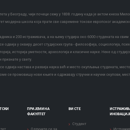
ета у Београду, чији почеци сежу у 1838. годину када је актом кнеза Мило
тет модерна школа која прати све савремене токове европског академск
дника и 200 истраживача, а на њему студира око 6000 студената на свим
е одвија у оквиру десет студијских група - филозофија, социологија, псих
сторија, историја уметности, археологија и класичне науке. Неке од студијс
и признате у свету.
е одвија настава и развија наука већ и место окупљања студената, место
оме се промовишу нове књиге и одржавају стручни и научни скупови, мес
ТСКИ
ПРИЈЕМИ НА
ВИ СТЕ
ИСТРАЖИВ
ФАКУЛТЕТ
ИНОВАЦИЈ
Студент
тет
Одлучите се за
Истражи