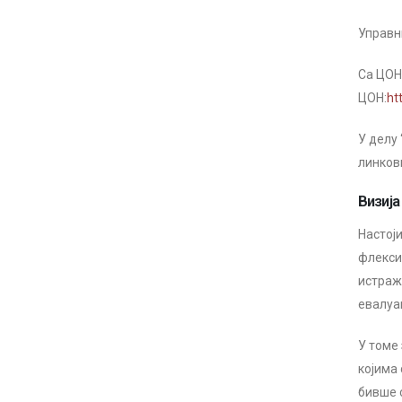
Управн
Са ЦОН
ЦОН:
ht
У делу
линков
Визија
Настој
флекси
истраж
евалуац
У томе
којима 
бивше 