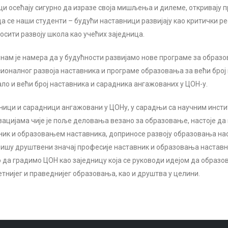
и осећају сигурно да изразе своја мишљења и дилеме, откривају пр
да се наши студенти – будући наставници развијају као критички р
осити развоју школа као учећих заједница.
 нам је намера да у будућности развијамо нове програме за образ
ионалног развоја наставника и програме образовања за већи број
ало и већи број наставника и сарадника ангажованих у ЦОН-у.
ници и сарадници ангажовани у ЦОНу, у сарадњи са научним инст
зацијама чије је поље деловања везано за образовање, настоје да
ник и образовањем наставника, доприносе развоју образовања нас
ишу друштвени значај професије наставник и образовања наставн
 да градимо ЦОН као заједницу која се руководи идејом да образ
етнијег и праведнијег образовања, као и друштва у целини.