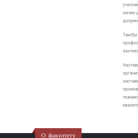
учесниц
начин 
доприн
Такође
профес
захтев
Настав
органи
настав
промов
тежимо
квалит
О факултету