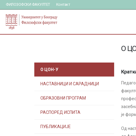
ФИЛОЗОФСКИ ФАКУЛТЕТ
Контакт
О Ц
О ЦОН-У
Кратк
Педаго
НАСТАВНИЦИ И САРАДНИЦИ
факулте
ОБРАЗОВНИ ПРОГРАМ
профес
засебн
РАСПОРЕД ИСПИТА
је фор
ПУБЛИКАЦИЈЕ
Од нас