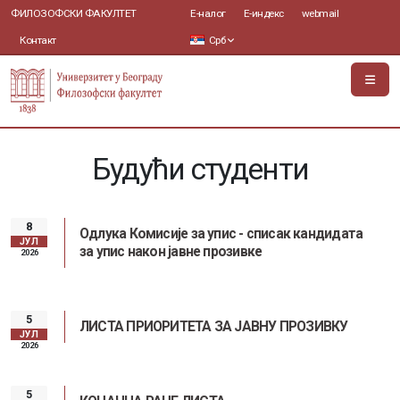
ФИЛОЗОФСКИ ФАКУЛТЕТ
Е-налог
Е-индекс
webmail
Контакт
Срб
Будући студенти
8
Одлука Комисије за упис - списак кандидата
ЈУЛ
за упис након јавне прозивке
2026
5
ЛИСТА ПРИОРИТЕТА ЗА ЈАВНУ ПРОЗИВКУ
ЈУЛ
2026
5