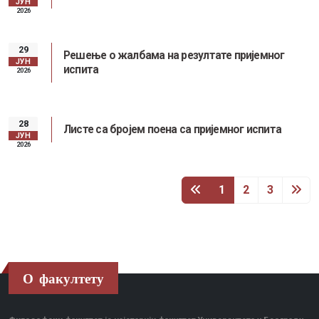
ЈУН
2026
29
Решење о жалбама на резултате пријемног
ЈУН
испита
2026
28
Листе са бројем поена са пријемног испита
ЈУН
2026
1
2
3
О факултету