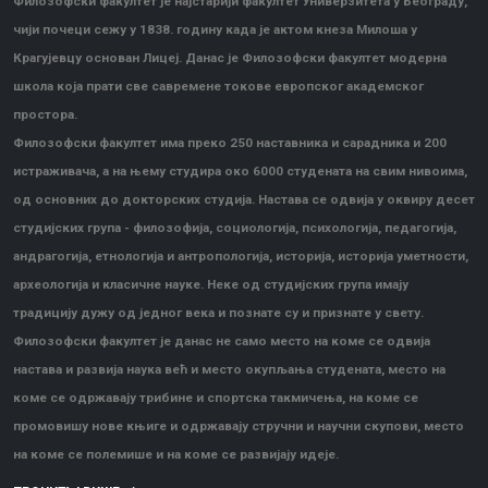
Филозофски факултет је најстарији факултет Универзитета у Београду,
чији почеци сежу у 1838. годину када је актом кнеза Милоша у
Крагујевцу основан Лицеј. Данас је Филозофски факултет модерна
школа која прати све савремене токове европског академског
простора.
Филозофски факултет има преко 250 наставника и сарадника и 200
истраживача, а на њему студира око 6000 студената на свим нивоима,
од основних до докторских студија. Настава се одвија у оквиру десет
студијских група - филозофија, социологија, психологија, педагогија,
андрагогија, етнологија и антропологија, историја, историја уметности,
археологија и класичне науке. Неке од студијских група имају
традицију дужу од једног века и познате су и признате у свету.
Филозофски факултет је данас не само место на коме се одвија
настава и развија наука већ и место окупљања студената, место на
коме се одржавају трибине и спортска такмичења, на коме се
промовишу нове књиге и одржавају стручни и научни скупови, место
на коме се полемише и на коме се развијају идеје.