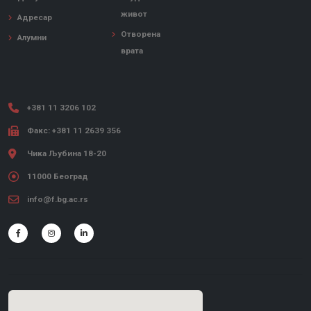
живот
Адресар
Отворена
Алумни
врата
+381 11 3206 102
Факс: +381 11 2639 356
Чика Љубина 18-20
11000 Београд
info@f.bg.ac.rs