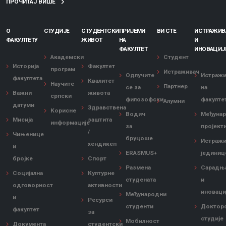
ПРОЧИТАЈ ВИШЕ
О
СТУДИЈЕ
СТУДЕНТСКИ
ПРИЈЕМИ
ВИ СТЕ
ИСТРАЖИ
ФАКУЛТЕТУ
ЖИВОТ
НА
И
ФАКУЛТЕТ
ИНОВАЦИЈ
Академски
Студент
Историја
Факултет
програм
Истраживач
Одлучите
Истраж
факултета
Квалитет
Научите
Партнер
се за
на
Важни
живота
српски
филозофски
факулте
Алумни
датуми
Здравствена
Корисне
Водич
Међуна
Мисија
заштита
информације
за
пројект
/
Чињенице
бруцоше
Истражи
хендикеп
и
ERASMUS+
јединиц
бројке
Спорт
Размена
Сарадњ
Социјална
Културне
студената
и
одговорност
активности
иноваци
Међународни
и
Ресурси
студенти
Доктор
факултет
за
студије
Мобилност
Документа
студентски