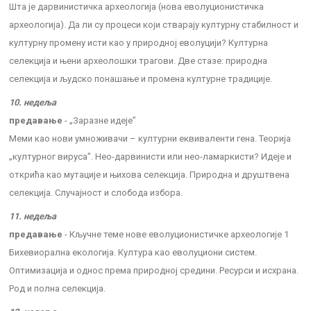
Шта је дарвинистичка археологија (нова еволуционистичка
археологија). Да ли су процеси који стварају културну стабилност и
културну промену исти као у природној еволуцији? Културна
селекција и њени археолошки трагови. Две стазе: природна
селекција и људско понашање и промена културне традиције.
10. недеља
предавање
- „Заразне идеје”
Меми као нови умноживачи – културни еквиваленти гена. Теорија
„културног вируса”. Нео-дарвинисти или нео-ламаркисти? Идеје и
открића као мутације и њихова селекција. Природна и друштвена
селекција. Случајност и слобода избора.
11. недеља
предавање
- Кључне теме нове еволуционистичке археологије 1
Бихевиорална екологија. Култура као еволуциони систем.
Оптимизација и однос према природној средини. Ресурси и исхрана.
Род и полна селекција.