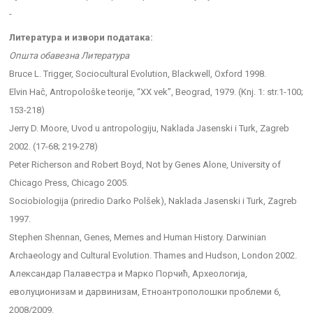
-
Литература и извори података:
Општа обавезна Литература
Bruce L. Trigger, Sociocultural Evolution, Blackwell, Oxford 1998.
Elvin Hač, Antropološke teorije, “XX vek”, Beograd, 1979. (Knj. 1: str.1-100;
153-218)
Jerry D. Moore, Uvod u antropologiju, Naklada Jasenski i Turk, Zagreb
2002. (17-68; 219-278)
Peter Richerson and Robert Boyd, Not by Genes Alone, University of
Chicago Press, Chicago 2005.
Sociobiologija (priredio Darko Polšek), Naklada Jasenski i Turk, Zagreb
1997.
Stephen Shennan, Genes, Memes and Human History. Darwinian
Archaeology and Cultural Evolution. Thames and Hudson, London 2002.
Александар Палавестра и Марко Порчић, Археологија,
еволуционизам и дарвинизам, Етноантрополошки проблеми 6,
2008/2009.