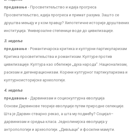
предавање
- Просветитељство и идеја прогреса
Просветитељство, идеја прогреса и примат разума. Зашто се
друштва мењају и у ком правцу? Хипотетичне историје друштвених
институција. Универзалне степенице воде до цивилизације.
3. недеља
предавање
- Романтичарска критика и културни партикуларизам
Критика просветитељства и романтизам. Културе против
цивилизације. Култура као обележје „духа народа”. Национализам,
расизам и дегенерационизам. Корени културног партикуларизма и
културноисторијске археологије.
4. недеља
предавање
- Дарвинизам и социокултурна еволуција
Основи Дарвинове теорије еволуције путем природне селекције.
Шта је Дарвин стварно рекао, а шта му подмећу? Социјал–
дарвинизам и средња класа. Једнолинијска еволуција у
антропологији и археологији. „Дивљаци” и фосилни мамути.