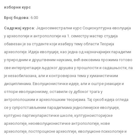
изборни курс
Број бодова:
6.00
Садржај курса:
Једносеместрални курс Социокултурна еволуција
у археологији и антропологији на 1. семестру мастер студија
обавезан је за студенте који изаберу тему области Теорија
археологије. Идеја еволуције, као једна од најзначајнијих парадигми
у природним и друштвеним наукама, већ вековима прожима готово
све интерпретације људског друшва у прошлости и садашњости, па
је незаобилазана, али и контроверзна тема у хуманистичким
дисциплинама. Еволуционистичке идеје, али и оштре реакције и
отпори еволуционизму, оставили су дубоког трага у
антрополошким и археолошким теоријама. Тај сукоб идеја огледа
се у супротстављеним парадигмама једнолинијске еволуције,
културно партикуларистичке школе, културноисторијске
археологије, неоеволуционистичке антропологије, нове
археологије, постпроцесне археолгије, еволуционе психологије и