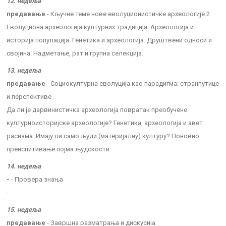
12. недеља
предавање
- Кључне теме нове еволуционистичке археологије 2
Еволуциона археологија културних традиција. Археологија и
историја популација. Генетика и археологија. Друштвени односи и
својина. Надметање, рат и групна селекција.
13. недеља
предавање
- Социокултурна еволуција као парадигма: странпутице
и перспективе
Да ли је дарвинистичка археологија повратак преобучене
културноисторијске археологије? Генетика, археологија и авет
расизма. Имају ли само људи (материјалну) културу? Поновно
преиспитивање појма људскости.
14. недеља
-
- Провера знања
-
15. недеља
предавање
- Завршна разматрања и дискусија