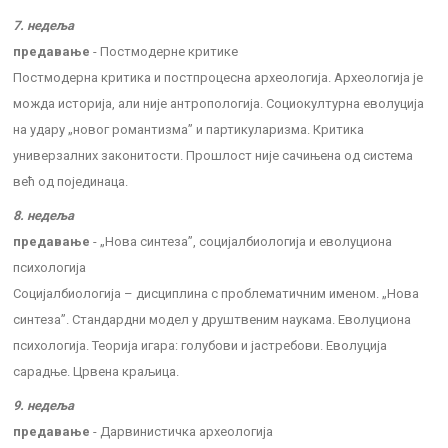
7. недеља
предавање
- Постмодерне критике
Постмодерна критика и постпроцесна археологија. Археологија је
можда историја, али није антропологија. Социокултурна еволуција
на удару „новог романтизма” и партикуларизма. Критика
универзалних законитости. Прошлост није сачињена од система
већ од појединаца.
8. недеља
предавање
- „Нова синтеза”, социјалбиологија и еволуциона
психологија
Социјалбиологија – дисциплина с проблематичним именом. „Нова
синтеза”. Стандардни модел у друштвеним наукама. Еволуциона
психологија. Теорија игара: голубови и јастребови. Еволуција
сарадње. Црвена краљица.
9. недеља
предавање
- Дарвинистичка археологија