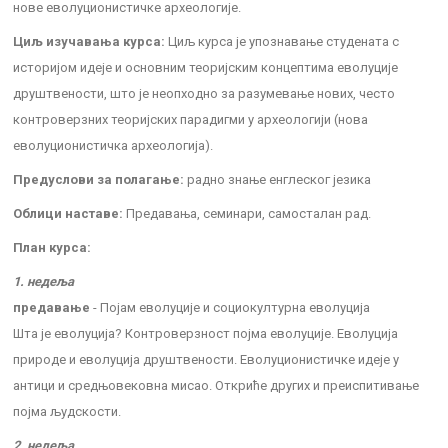
нове еволуционистичке археологије.
Циљ изучавања курса:
Циљ курса је упознавање студената с
историјом идеје и основним теоријским концептима еволуције
друштвености, што је неопходно за разумевање нових, често
контроверзних теоријских парадигми у археологији (нова
еволуционистичка археологија).
Предуслови за полагање:
радно знање енглеског језика
Облици наставе:
Предавања, семинари, самосталан рад.
План курса:
1. недеља
предавање
- Појам еволуције и социокултурна еволуција
Шта је еволуција? Контроверзност појма еволуције. Еволуција
природе и еволуција друштвености. Еволуционистичке идеје у
антици и средњовековна мисао. Откриће других и преиспитивање
појма људскости.
2. недеља