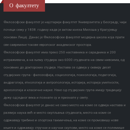
О факултету
Филозофски факултет је најстарији факултет Универзитета у Београду, чији
почеци сежу у 1838. годину када је актом кнеза Милоша у Крагујевцу
основан Лицеј. Данас је Филозофски факултет модерна школа која прати
све савремене токове европског академског простора.
Филозофски факултет има преко 250 наставника и сарадника и 200
истраживача, а на њему студира око 6000 студената на свим нивоима, од
основних до докторских студија. Настава се одвија у оквиру десет
студијских група - филозофија, социологија, психологија, педагогија,
андрагогија, етнологија и антропологија, историја, историја уметности,
археологија и класичне науке. Неке од студијских група имају традицију
дужу од једног века и познате су и признате у свету.
Филозофски факултет је данас не само место на коме се одвија настава и
развија наука већ и место окупљања студената, место на коме се
одржавају трибине и спортска такмичења, на коме се промовишу нове
књиге и одржавају стручни и научни скупови, место на коме се полемише