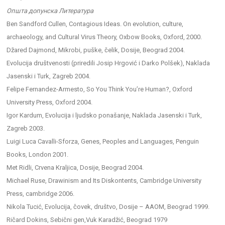
Општа допунска Литература
Ben Sandford Cullen, Contagious Ideas. On evolution, culture,
archaeology, and Cultural Virus Theory, Oxbow Books, Oxford, 2000.
Džared Dajmond, Mikrobi, puške, čelik, Dosije, Beograd 2004.
Evolucija društvenosti (priredili Josip Hrgović i Darko Polšek), Naklada
Jasenski i Turk, Zagreb 2004.
Felipe Fernandez-Armesto, So You Think You’re Human?, Oxford
University Press, Oxford 2004.
Igor Kardum, Evolucija i ljudsko ponašanje, Naklada Jasenski i Turk,
Zagreb 2003.
Luigi Luca Cavalli-Sforza, Genes, Peoples and Languages, Penguin
Books, London 2001.
Met Ridli, Crvena Kraljica, Dosije, Beograd 2004.
Michael Ruse, Drawinism and Its Diskontents, Cambridge University
Press, cambridge 2006.
Nikola Tucić, Evolucija, čovek, društvo, Dosije – AAOM, Beograd 1999.
Ričard Dokins, Sebični gen,Vuk Karadžić, Beograd 1979