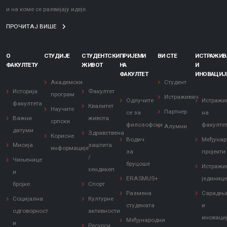
и на коме се развијају идеје.
ПРОЧИТАЈ ВИШЕ
О
СТУДИЈЕ
СТУДЕНТСКИ
ПРИЈЕМИ
ВИ СТЕ
ИСТРАЖИ
ФАКУЛТЕТУ
ЖИВОТ
НА
И
ФАКУЛТЕТ
ИНОВАЦИЈ
Академски
Студент
Историја
Факултет
програм
Истраживач
Одлучите
Истражи
факултета
Квалитет
Научите
Партнер
се за
на
Важни
живота
српски
филозофски
факулте
Алумни
датуми
Здравствена
Корисне
Водич
Међунар
Мисија
заштита
информације
за
пројекти
/
Чињенице
бруцоше
Истражи
хендикеп
и
ERASMUS+
јединиц
бројке
Спорт
Размена
Сарадњ
Социјална
Културне
студената
и
одговорност
активности
иноваци
Међународни
и
Ресурси