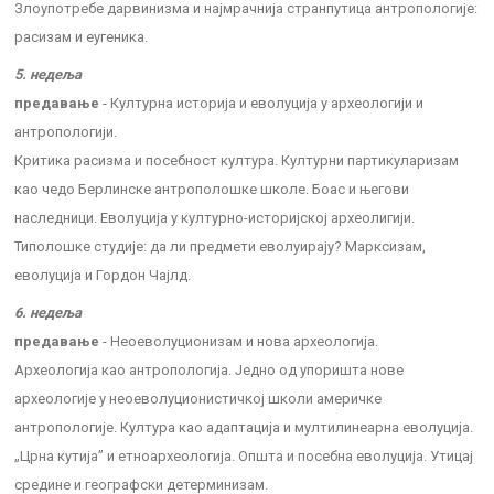
Злоупотребе дарвинизма и најмрачнија странпутица антропологије:
расизам и еугеника.
5. недеља
предавање
- Културна историја и еволуција у археологији и
антропологији.
Критика расизма и посебност култура. Културни партикуларизам
као чедо Берлинске антрополошке школе. Боас и његови
наследници. Еволуција у културно-историјској археолигији.
Типолошке студије: да ли предмети еволуирају? Марксизам,
еволуција и Гордон Чајлд.
6. недеља
предавање
- Неоеволуционизам и нова археологија.
Археологија као антропологија. Једно од упоришта нове
археологије у неоеволуционистичкој школи америчке
антропологије. Култура као адаптација и мултилинеарна еволуција.
„Црна кутија” и етноархеологија. Општа и посебна еволуција. Утицај
средине и географски детерминизам.