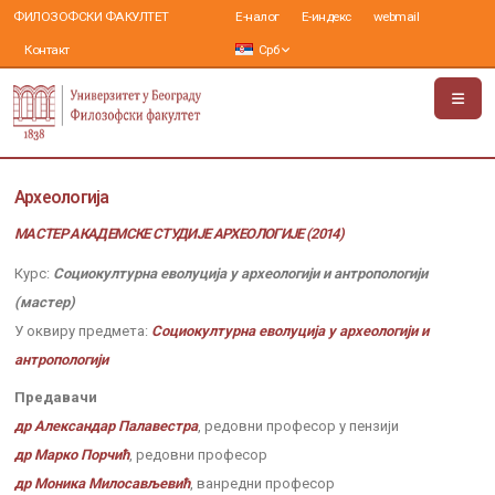
ФИЛОЗОФСКИ ФАКУЛТЕТ
Е-налог
Е-индекс
webmail
Контакт
Срб
Археологија
МАСТЕР АКАДЕМСКЕ СТУДИЈЕ АРХЕОЛОГИЈЕ (2014)
Курс:
Социокултурна еволуција у археологији и антропологији
(мастер)
У оквиру предмета:
Социокултурна еволуција у археологији и
антропологији
Предавачи
др Александар Палавестра
, редовни професор у пензији
др Марко Порчић
, редовни професор
др Моника Милосављевић
, ванредни професор