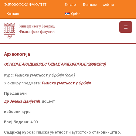
ФИЛОЗОФСКИ ФАКУЛТЕТ
Е-налог
Е-индекс
webmail
Контакт
Срб
Археологија
ОСНОВНЕ АКАДЕМСКЕ СТУДИЈЕ АРХЕОЛОГИЈЕ (2009/2010)
Курс:
Римска уметност у Србији (осн.)
У оквиру предмета:
Римска уметност у Србији
Предавачи
др Јелена Цвијетић
, доцент
изборни курс
Број бодова:
4.00
Садржај курса:
Римска уметност и аутохтоно становништво.