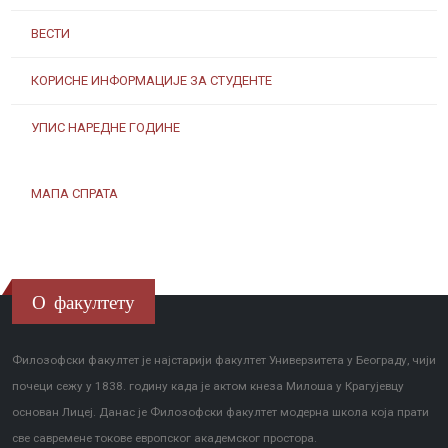
ВЕСТИ
КОРИСНЕ ИНФОРМАЦИЈЕ ЗА СТУДЕНТЕ
УПИС НАРЕДНЕ ГОДИНЕ
МАПА СПРАТА
О факултету
Филозофски факултет је најстарији факултет Универзитета у Београду, чији
почеци сежу у 1838. годину када је актом кнеза Милоша у Крагујевцу
основан Лицеј. Данас је Филозофски факултет модерна школа која прати
све савремене токове европског академског простора.