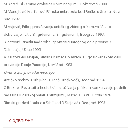
M.Korać, Slikarstvo grobnica u Viminacijumu, Požarevac 2000.
M.Manojlović-Marijanski, Rimska nekropola kod Beške u Sremu, Novi
Sad 1987.
M.Vujović, Prilog proučavanju antičkog zidnog slikarstva i štuko
dekoracije na tlu Singidunuma, Singidunum I, Beograd 1997.
R.Zotović, Rimski nadgrobni spomenici istočnog dela provincije
Dalmacije, Užice 1995.
V.Dautova-Ruševljan, Rimska kamena plastika u jugoslovenskom delu
provincije Donje Panonije, Novi Sad 1983.
Општа допунска Литература
Antičko srebro u Srbiji(ed.B.Borić-Brešković), Beograd 1994.
O.Brukner, Rezultati arheoloških istraživanja prilikom konzervacije podnih
mozaika u carskoj palati u Sirmijumu, Materijali XVIII, Bitola 1978.
Rimski gradovi i palate u Srbiji (ed.D.Srejović), Beograd 1993.
О ОДЕЉЕЊУ