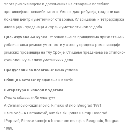
Улога римске војске и досељеника на стварање посебног
провинцијског сензибилитета. Увоз и дистрибуција, градови као
локални центри уметничког стварања. Класицизам и тетрархијска
иновација - предзнаци и корени уметности новог доба.
Циљ изучавања курса:
Упознавање са принципима прихватања и
уобличавања римске уметности у склопу процеса романизације
римских провинција на тлу Србије. Стицање предзнања за стилско-
хронолошку анализу уметничких дела.
Предуслови за полагање:
нема услова
Облици наставе:
предавања и вежбе
Литература и извори података:
Општа обавезна Литература
A.Cermanović-Kuzmanović, Rimsko staklo, Beograd 1991.
D.Srejović - A.Cermanovič, Rimska skulptura u Srbiji, Beograd
I.Popović, Rimske kameje u Narodnom muzeju u Beogradu, Beograd
1989.