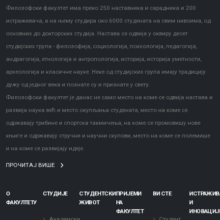
Филозофски факултет има преко 250 наставника и сарадника и 200
истраживача, а на њему студира око 6000 студената на свим нивоима, од
основних до докторских студија. Настава се одвија у оквиру десет
студијских група - филозофија, социологија, психологија, педагогија,
андрагогија, етнологија и антропологија, историја, историја уметности,
археологија и класичне науке. Неке од студијских група имају традицију
дужу од једног века и познате су и признате у свету.
Филозофски факултет је данас не само место на коме се одвија настава и
развија наука већ и место окупљања студената, место на коме се
одржавају трибине и спортска такмичења, на коме се промовишу нове
књиге и одржавају стручни и научни скупови, место на коме се полемише
и на коме се развијају идеје.
ПРОЧИТАЈ ВИШЕ
О
СТУДИЈЕ
СТУДЕНТСКИ
ПРИЈЕМИ
ВИ СТЕ
ИСТРАЖИ
ФАКУЛТЕТУ
ЖИВОТ
НА
И
ФАКУЛТЕТ
ИНОВАЦИЈ
Академски
Студент