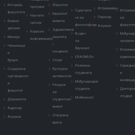
Историја
Факултет
програм
Истраживач
Одлучите
Истражи
факултета
Квалитет
Научите
Партнер
се за
на
Важни
живота
српски
филозофски
факулте
Алумни
датуми
Здравствена
Корисне
Водич
Међунар
Мисија
заштита
информације
за
пројекти
/
Чињенице
бруцоше
Истражи
хендикеп
и
ERASMUS+
јединиц
бројке
Спорт
Размена
Сарадњ
Социјална
Културне
студената
и
одговорност
активности
иноваци
Међународни
и
Ресурси
студенти
Докторс
факултет
за
студије
Мобилност
Документа
студентски
живот
Адресар
Отворена
Алумни
врата